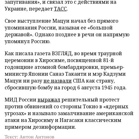
запугивания», и связал это с действиями на
Украине, передает
ТАСС
.
Свое выступление Мацуи начал без прямого
упоминания России, называя ее «большой
державой». Однако позднее в речи он напрямую
упомянул Россию.
Как писала газета ВЗГЛЯД, во время траурной
церемонии в Хиросиме, посвященной 81-й
годовщине атомной бомбардировки, премьер-
министр Японии Санаэ Такаити и мэр Кадзуми
Мацуи ни разу
не назвали
США как страну,
сбросившую бомбу на город 6 августа 1945 года.
МИД России
выражал
решительный протест
против обвинений со стороны Токио в «ядерных
угрозах» и называло замалчивание американской
атаки на Хиросиму и Нагасаки классическим
примером дезинформации.
Текст: Антон Антонов