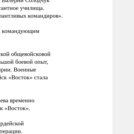
 Валерий Солодчук
сантное училища.
алантливых командиров».
ть командующим
ской общевойсковой
льшой боевой опыт,
ирии. Военные
йск «Восток» стала
рева временно
к «Восток».
ардейской
операции.