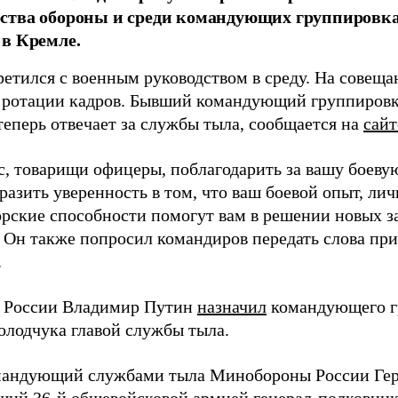
ства обороны и среди командующих группировка
в Кремле.
ретился с военным руководством в среду. На совещ
 ротации кадров. Бывший командующий группиров
теперь отвечает за службы тыла, сообщается на
сай
ас, товарищи офицеры, поблагодарить за вашу боеву
разить уверенность в том, что ваш боевой опыт, лич
рские способности помогут вам в решении новых за
. Он также попросил командиров передать слова пр
.
 России Владимир Путин
назначил
командующего г
олодчука главой службы тыла.
андующий службами тыла Минобороны России Гер