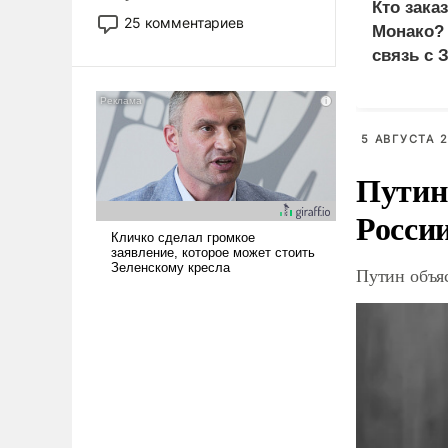
Кто зака
то это уже стараются не
25 комментариев
Монако?
использовать – так же, как
связь с 
«бабка», «дед», – хотя бы в
образованной среде, потому
что оно уже несет негативные
коннотации.
5 АВГУСТА 2
Путин
Росси
Путин объя