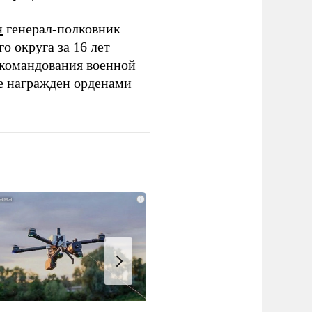
н
генерал-полковник
 округа за 16 лет
 командования военной
е награжден орденами
i