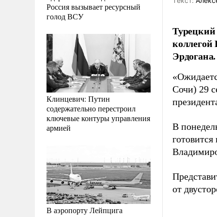
Tекст:
Алекс
Россия вызывает ресурсный
голод ВСУ
Турецкий 
коллегой
Эрдогана.
«Ожидаетс
Сочи) 29 с
Клинцевич: Путин
президент
содержательно перестроил
ключевые контуры управления
В понедел
армией
готовится 
Владимир
Представи
от двусто
В аэропорту Лейпцига