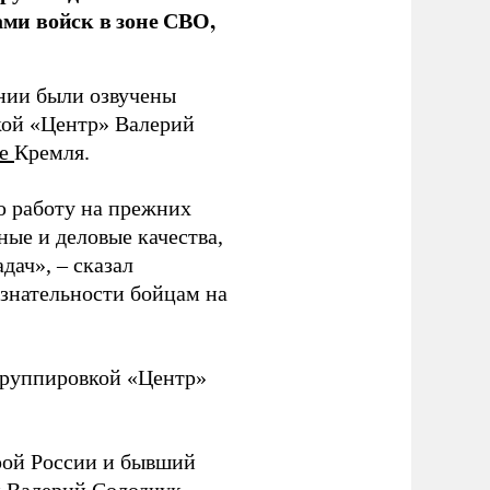
ми войск в зоне СВО,
ании были озвучены
кой «Центр» Валерий
те
Кремля.
ю работу на прежних
ные и деловые качества,
дач», – сказал
изнательности бойцам на
руппировкой «Центр»
ой России и бывший