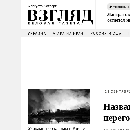
6 августа, четверг
Новость ч
Лантратов
остается н
УКРАИНА
АТАКА НА ИРАН
РОССИЯ И США
21 СЕНТЯБРЯ
Назван
перег
Ударами по складам в Киеве