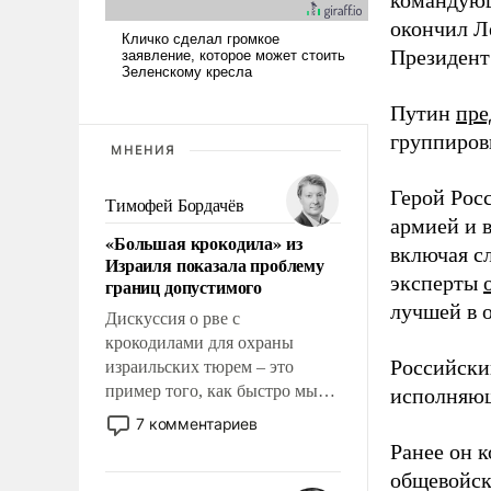
командующ
окончил Л
Президен
Путин
пре
группиров
МНЕНИЯ
Герой Рос
Тимофей Бордачёв
армией и 
«Большая крокодила» из
включая с
Израиля показала проблему
эксперты
границ допустимого
лучшей в 
Дискуссия о рве с
крокодилами для охраны
Российски
израильских тюрем – это
пример того, как быстро мы
исполняющ
двигаемся по пути
7 комментариев
революционных изменений.
Ранее он 
То, что несколько лет назад
общевойск
было образом для