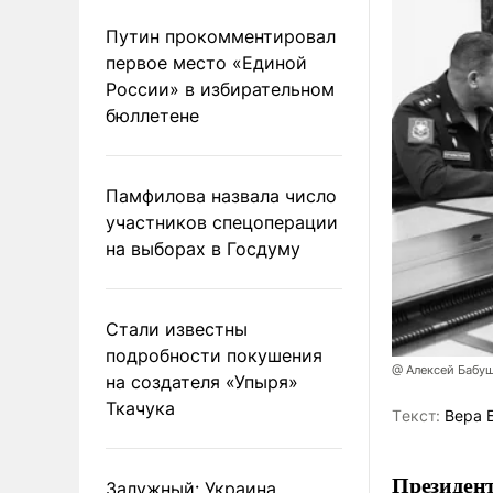
Путин прокомментировал
первое место «Единой
России» в избирательном
бюллетене
Памфилова назвала число
участников спецоперации
на выборах в Госдуму
Стали известны
подробности покушения
@ Алексей Бабу
на создателя «Упыря»
Ткачука
Tекст:
Вера 
Президент
Залужный: Украина