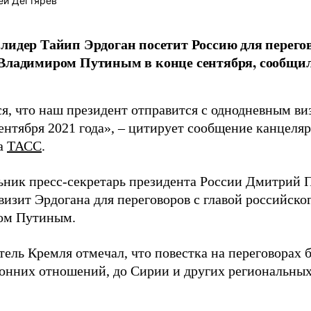
ей Дегтярев
лидер Тайип Эрдоган посетит Россию для перего
 Владимиром Путиным в конце сентября, сообщи
я, что наш президент отправится с однодневным виз
ентября 2021 года», – цитирует сообщение канцеля
а
ТАСС
.
ьник пресс-секретарь президента России Дмитрий 
визит Эрдогана для переговоров с главой российско
ом Путиным.
тель Кремля отмечал, что повестка на переговорах 
ронних отношений, до Сирии и других региональны