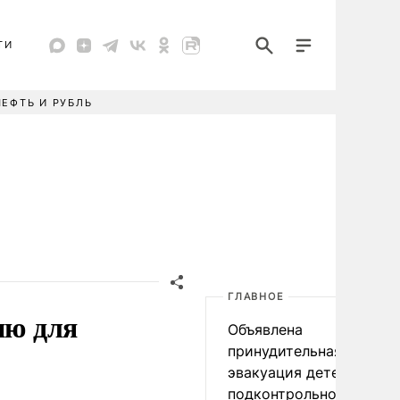
ТИ
НЕФТЬ И РУБЛЬ
ГЛАВНОЕ
ию для
Объявлена
принудительная
эвакуация детей в
подконтрольном Киеву