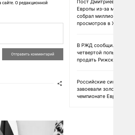
Пост Дмитриева о гибе
 сайте. О редакционной
Европы из-за мигранто
собрал миллион
просмотров в X
В РЖД сообщили о
четвертой попытке
продать Рижский вокза
Российские синхронис
завоевали золото на
чемпионате Европы