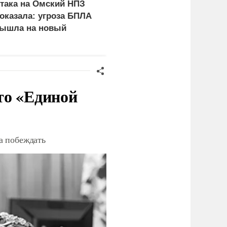
така на Омский НПЗ
Скрытая камера на
оказала: угроза БПЛА
пляже Крыма: Что люд
ышла на новый
вытворяют, когда их не
ровень
видят...
то «Единой
а побеждать