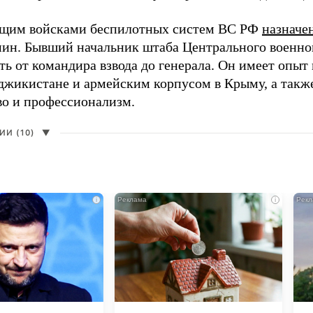
щим войсками беспилотных систем ВС РФ
назначе
ин. Бывший начальник штаба Центрального военного
ть от командира взвода до генерала. Он имеет опыт
аджикистане и армейским корпусом в Крыму, а такж
во и профессионализм.
И (10)
▼
i
i