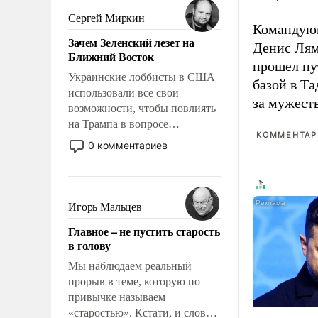
псевдонаучной фантастики,
Сергей Миркин
Командую
стало всерьез обсуждаемой
Зачем Зеленский лезет на
идеей.
Денис Лям
Ближний Восток
прошел пу
Украинские лоббисты в США
базой в Т
использовали все свои
за мужест
возможности, чтобы повлиять
на Трампа в вопросе
КОММЕНТАРИ
предоставления вооружений
0 комментариев
своим нанимателям. Вероятно,
кому-то из тех, кто
консультирует Киев, пришла в
голову мысль: хорошо бы
Игорь Мальцев
продемонстрировать, что
Главное – не пустить старость
Украина вступила в
в голову
вооруженное противостояние
с Ираном.
Мы наблюдаем реальный
прорыв в теме, которую по
привычке называем
«старостью». Кстати, и слово-