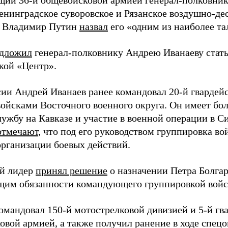
ий 36-й общевойсковой армией генерал-полковник
енинградское суворовское и Рязанское воздушно-де
т Владимир Путин
назвал
его «одним из наиболее т
дложил
генерал-полковнику Андрею Иванаеву ста
кой «Центр».
сии Андрей Иванаев ранее командовал 20-й гвардей
войсками Восточного военного округа. Он имеет бо
лужбу на Кавказе и участие в военной операции в С
отмечают
, что под его руководством группировка во
организации боевых действий.
й лидер
принял решение
о назначении Петра Болга
им обязанности командующего группировкой войс
командовал 150-й мотострелковой дивизией и 5-й гв
овой армией, а также получил ранение в ходе спец