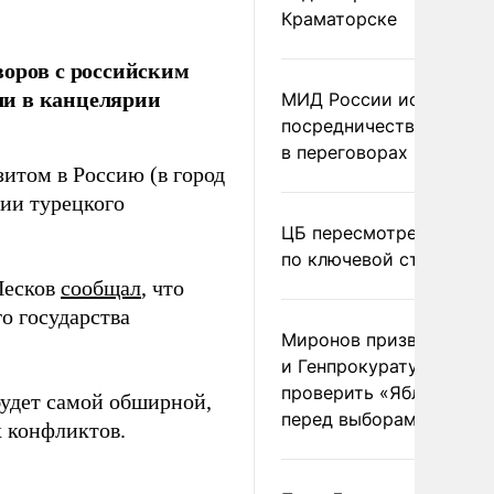
Краматорске
воров с российским
ли в канцелярии
МИД России исключил
посредничество Герма
в переговорах по Украи
итом в Россию (в город
рии турецкого
ЦБ пересмотрел прогно
по ключевой ставке
Песков
сообщал
, что
го государства
Миронов призвал Миню
и Генпрокуратуру
проверить «Яблоко»
будет самой обширной,
перед выборами
х конфликтов.