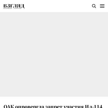
ОАК опровергла запрет участия Ил-114