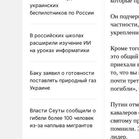
которые пр
украинских
беспилотников по России
Он подчер
частности,
укреплени
В российских школах
расширили изучение ИИ
Кроме того
на уроках информатики
это общий 
приехали 
то, что вы
Баку заявил о готовности
почти трет
поставлять природный газ
Украине
погибли», 
Путин отм
Власти Сеуты сообщили о
кавалеров 
гибели более 100 человек
святому пр
из-за наплыва мигрантов
помнили. 
лидер.