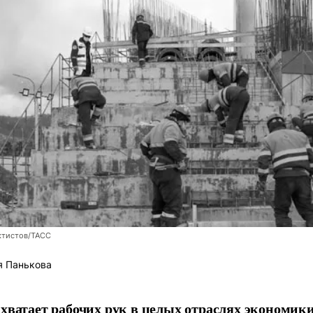
ктистов/ТАСС
я Панькова
 хватает рабочих рук в целых отраслях экономики