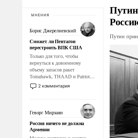
Путин
МНЕНИЯ
Росси
Борис Джерелиевский
Путин прин
Сможет ли Пентагон
перестроить ВПК США
Только для того, чтобы
вернуться к довоенному
объему запасов ракет
Tomahawk, THAAD и Patriot
США потребуется более трех
2 комментария
лет. Даже небольшая война с
Ираном опустошила
американские арсеналы.
Сложившаяся ситуация
Геворг Мирзаян
означает многолетний период
Россия ничего не должна
уязвимости США, например,
Армении
перед Китаем.