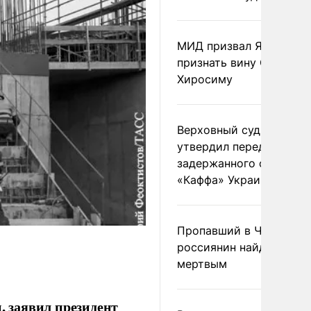
МИД призвал Японию
признать вину США за
Хиросиму
Верховный суд Швеции
утвердил передачу
задержанного сухогруз
«Каффа» Украине
Пропавший в Черногор
россиянин найден
мертвым
, заявил президент