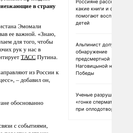
Россияне рассказали,
приезжающие в страну
какие книги и фильмы
помогают воспитывать
детей
кистана Эмомали
вав ее важной. «Знаю,
лаем для того, чтобы
Альпинист допустил
очих рук у нас в
обнаружение
цитирует
ТАСС
Путина.
предсмертной записки
Наговицыной на пике
аправляют из России к
Победы
есс», – добавил он,
Ученые разрушили миф
«гонке сперматозоидов
тане обоснованно
при оплодотворении
связи с событиями,