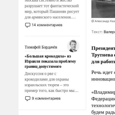
Москва системно и жестко
разрушает тот фантастический
мир, который Пашинян рисует
для армянского населения.
@ Александр Каз
Мир, где политические
14 комментариев
прожекты будут безусловно
Tекст:
Валер
оплачиваться за счет
российских
налогоплательщиков и где
Президен
Тимофей Бордачёв
Еревану за свои поступки не
Трутнева 
«Большая крокодила» из
нужно отвечать.
для работ
Израиля показала проблему
границ допустимого
Речь идет 
Дискуссия о рве с
инновацио
крокодилами для охраны
израильских тюрем – это
пример того, как быстро мы
«Владимир
двигаемся по пути
Федерацию
9 комментариев
революционных изменений.
технологи
То, что несколько лет назад
будем рады
было образом для