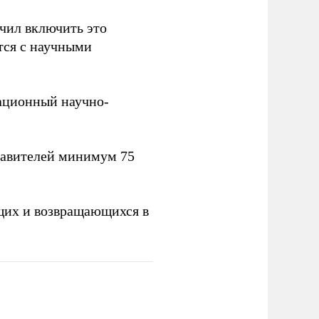
учил включить это
тся с научными
вационный научно-
тавителей минимум 75
щих и возвращающихся в