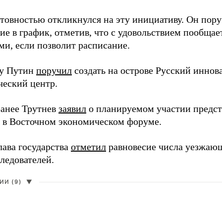
отовностью откликнулся на эту инициативу. Он пор
ие в график, отметив, что с удовольствием пообщае
ми, если позволит расписание.
ду Путин
поручил
создать на острове Русский инно
ческий центр.
анее Трутнев
заявил
о планируемом участии предс
в в Восточном экономическом форуме.
лава государства
отметил
равновесие числа уезжаю
ледователей.
И (9)
▼