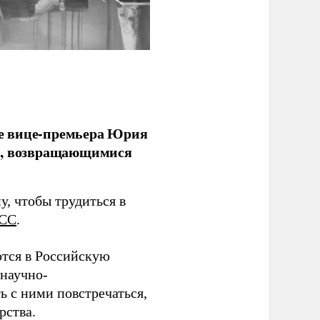
е вице-премьера Юрия
ми, возвращающимися
у, чтобы трудиться в
СС
.
тся в Российскую
научно-
ь с ними повстречаться,
рства.