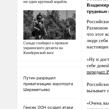
ни один крупный корабль
Владимир 
трудовые 
Российски
Рахмоном 
что этот 
люди себя 
Сальдо сообщил о провале
настоящее
украинского десанта на
Кинбурнской косе
«Ну и дос
себе домо
передает
Р
Путин разрешил
приватизацию аэропорта
Российски
Шереметьево
вызывает 
«Очень ва
Генсек ООН осудил атаки