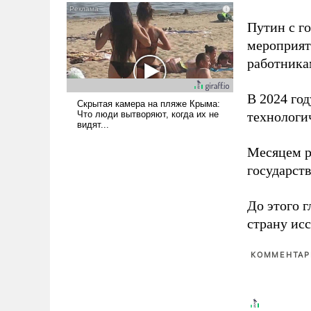
псевдонаучной фантастики,
стало всерьез обсуждаемой
Путин с г
идеей.
мероприят
работника
В 2024 го
технологи
Месяцем р
государст
До этого г
страну исс
КОММЕНТАРИ