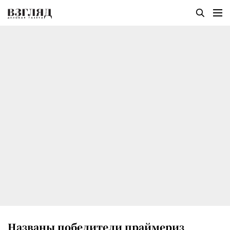
Названы победители праймериз