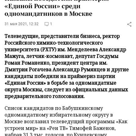
«Единой России» среди
одномандатников в Москве
31 мая 2021, 12:32
1
Телеведущие, представители бизнеса, ректор
Российского химико-технологического
университета (РХТУ) им. Менделеева Александр
Мажуга, летчик-космонавт, депутат Госдумы
Роман Романенко, президент центра им.
Дмитрия Рогачева Александр Румянцев и другие
кандидаты победили на праймериз партии
«Единая Россия» в борьбе за одномандатные
округа Москвы, следует из официальных данных
предварительного голосования.
Список кандидатов по Бабушкинскому
одномандатному избирательному округу в
Москве возглавил телеведущий программы «Как
устроен мир» на «Рен ТВ» Тимофей Баженов,
набрав 31,3 тыс. голосов, по Кунцевскому