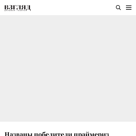
Названы победители праймериз