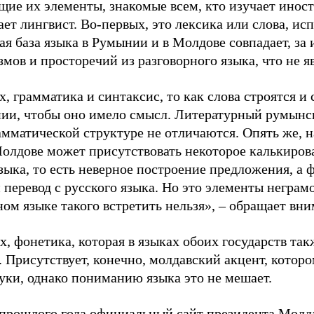
щие их элементы, знакомые всем, кто изучает инос
ет лингвист. Во-первых, это лексика или слова, ис
ая база языка в Румынии и в Молдове совпадает, з
мов и просторечий из разговорного языка, что не 
, грамматика и синтаксис, то как слова строятся и 
ии, чтобы оно имело смысл. Литературный румынс
рамматической структуре не отличаются. Опять же, 
Молдове может присутствовать некоторое калькиров
зыка, то есть неверное построение предложения, а 
перевод с русского языка. Но это элементы неграм
ом языке такого встретить нельзя», – обращает вни
х, фонетика, которая в языках обоих государств так
. Присутствует, конечно, молдавский акцент, котор
вуки, однако пониманию языка это не мешает.
 прошлого года официальный сайт президента Мол