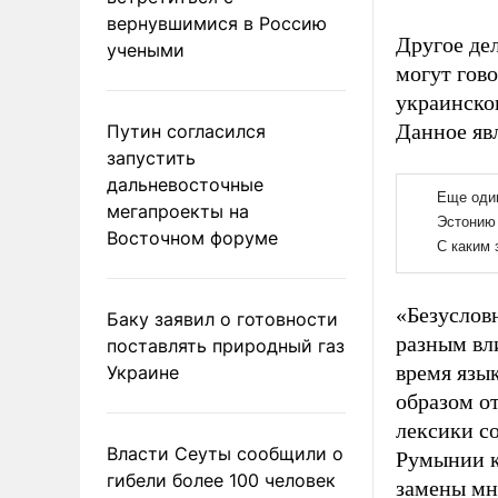
вернувшимися в Россию
Другое де
учеными
могут гов
украинско
Данное яв
Путин согласился
запустить
дальневосточные
мегапроекты на
Восточном форуме
«Безуслов
Баку заявил о готовности
разным вл
поставлять природный газ
время язы
Украине
образом о
лексики с
Власти Сеуты сообщили о
Румынии к
гибели более 100 человек
замены мн