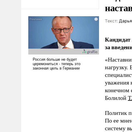
революционных изменений.
наста
То, что несколько лет назад
было образом для
псевдонаучной фантастики,
Tекст:
Дарья
стало всерьез обсуждаемой
идеей.
Кандидат 
за введен
«Наставни
нагрузку. 
специалис
уважения к
конечном с
Болилой
Т
Политик п
По ее мне
систему в