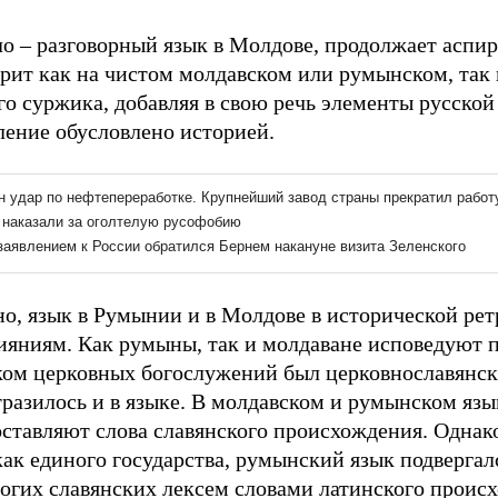
ло – разговорный язык в Молдове, продолжает аспир
орит как на чистом молдавском или румынском, так 
го суржика, добавляя в свою речь элементы русской
ление обусловлено историей.
но, язык в Румынии и в Молдове в исторической рет
ияниям. Как румыны, так и молдаване исповедуют п
ком церковных богослужений был церковнославянск
тразилось и в языке. В молдавском и румынском язы
оставляют слова славянского происхождения. Однак
ак единого государства, румынский язык подвергал
огих славянских лексем словами латинского проис