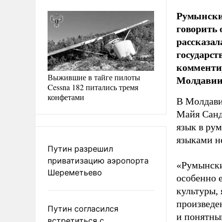
Румынский
говорить 
рассказал
государст
комментир
Выжившие в тайге пилоты
Молдавии
Cessna 182 питались тремя
конфетами
В Молдави
Майя Санд
язык в ру
языками н
Путин разрешил
приватизацию аэропорта
«Румынски
Шереметьево
особенно 
культуры,
произведе
Путин согласился
и понятны
встретиться с