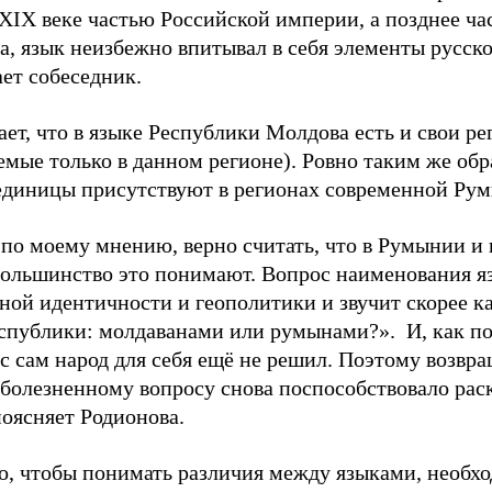
 XIX веке частью Российской империи, а позднее ча
а, язык неизбежно впитывал в себя элементы русско
ает собеседник.
ет, что в языке Республики Молдова есть и свои ре
емые только в данном регионе). Ровно таким же обр
единицы присутствуют в регионах современной Ру
 по моему мнению, верно считать, что в Румынии и 
 большинство это понимают. Вопрос наименования я
ной идентичности и геополитики и звучит скорее к
спублики: молдаванами или румынами?». И, как по
с сам народ для себя ещё не решил. Поэтому возвр
 болезненному вопросу снова поспособствовало рас
поясняет Родионова.
го, чтобы понимать различия между языками, необх