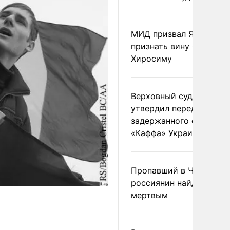
МИД призвал Японию
признать вину США за
Хиросиму
Верховный суд Швеции
утвердил передачу
задержанного сухогруз
«Каффа» Украине
Пропавший в Черногор
россиянин найден
мертвым