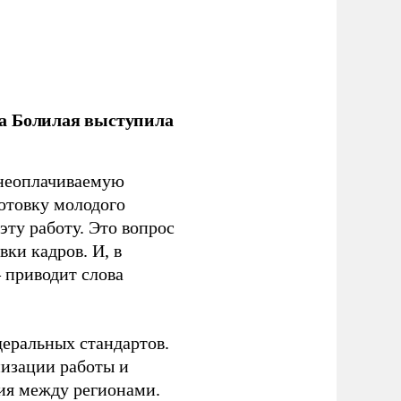
ла Болилая выступила
 неоплачиваемую
готовку молодого
ту работу. Это вопрос
ки кадров. И, в
– приводит слова
еральных стандартов.
низации работы и
ия между регионами.