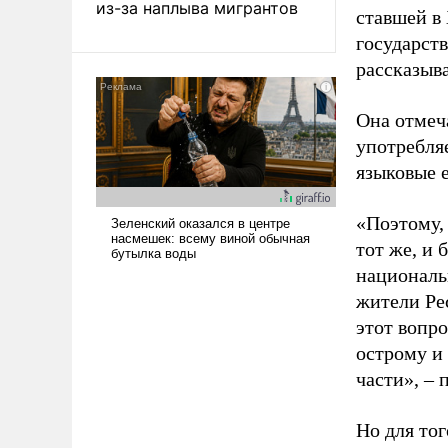
из-за наплыва мигрантов
ставшей в
государств
рассказыв
Она отмеча
употребля
языковые 
«Поэтому,
тот же, и
националь
жители Ре
этот вопро
острому и
части», – 
Но для то