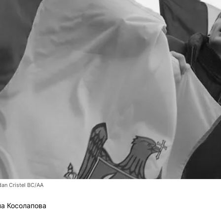
n Cristel BC/AA
а Косолапова