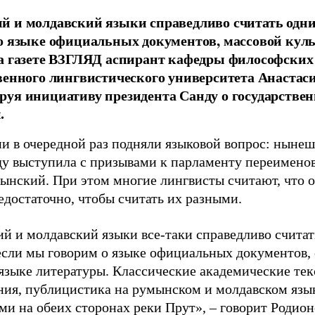
 и молдавский языки справедливо считать одни
о языке официальных документов, массовой куль
а газете ВЗГЛЯД аспирант кафедры философских
венного лингвистического университета Анастаси
уя инициативу президента Санду о государствен
.
и в очередной раз подняли языковой вопрос: ныне
у выступила с призывами к парламенту переименов
мынский. При этом многие лингвисты считают, что 
едостаточно, чтобы считать их разными.
й и молдавский языки все-таки справедливо считат
если мы говорим о языке официальных документов, 
 языке литературы. Классические академические тек
ния, публицистика на румынском и молдавском язы
ми на обеих сторонах реки Прут», – говорит Родион