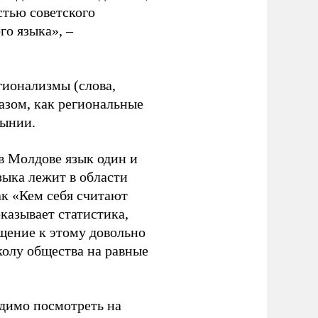
стью советского
го языка», –
гионализмы (слова,
азом, как региональные
мынии.
в Молдове язык один и
зыка лежит в области
ак «Кем себя считают
казывает статистика,
ащение к этому довольно
колу общества на равные
одимо посмотреть на