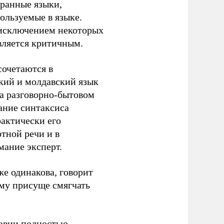
транные языки,
пользуемые в языке.
а исключением некоторых
является критичным.
сочетаются в
кий и молдавский язык
на разговорно-бытовом
ание синтаксиса
фактически его
отной речи и в
мание эксперт.
же одинакова, говорит
ому присуще смягчать
давии полностью