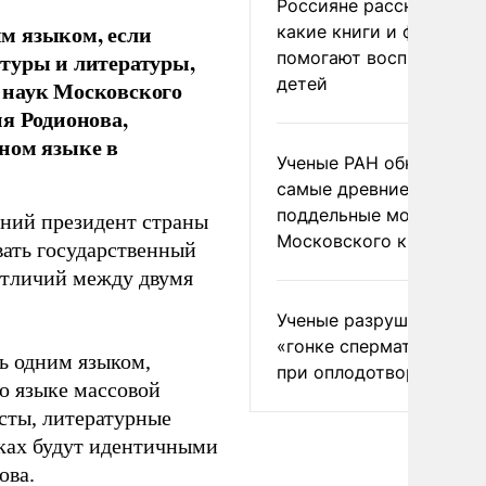
Россияне рассказали,
м языком, если
какие книги и фильмы
помогают воспитывать
туры и литературы,
детей
 наук Московского
я Родионова,
ном языке в
Ученые РАН обнаружил
самые древние
поддельные монеты
шний президент страны
Московского княжеств
ать государственный
отличий между двумя
Ученые разрушили миф
«гонке сперматозоидов
ь одним языком,
при оплодотворении
о языке массовой
сты, литературные
ках будут идентичными
ова.