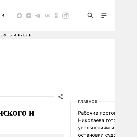
ТИ
НЕФТЬ И РУБЛЬ
ГЛАВНОЕ
нского и
Рабочие портов Одессы
Николаева готовятся к
увольнениям из-за
остановки судоходства