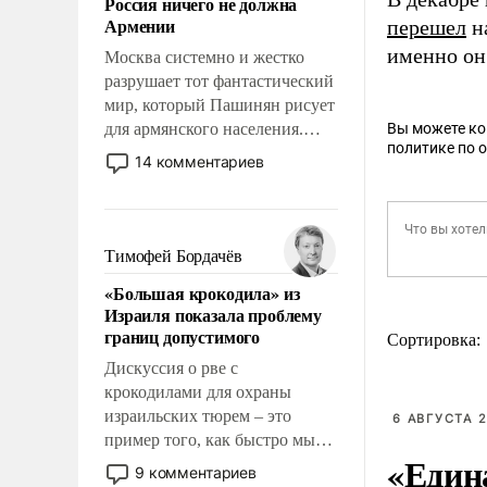
Россия ничего не должна
уязвимости США, например,
Армении
перешел
на
перед Китаем.
именно он
Москва системно и жестко
разрушает тот фантастический
мир, который Пашинян рисует
для армянского населения.
Вы можете к
политике по 
Мир, где этому населению все
14 комментариев
должны просто по
определению, где его
политические прожекты будут
беспрекословно оплачиваться
Тимофей Бордачёв
за счет российских
«Большая крокодила» из
налогоплательщиков и где за
Израиля показала проблему
свои поступки не нужно
границ допустимого
Сортировка:
отвечать.
Дискуссия о рве с
крокодилами для охраны
израильских тюрем – это
6 АВГУСТА 2
пример того, как быстро мы
«Един
двигаемся по пути
9 комментариев