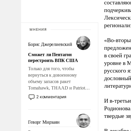
составляю
подчеркива
Лексическ
регионализ
МНЕНИЯ
«Во-вторых
Борис Джерелиевский
предложен
Сможет ли Пентагон
в своей г
перестроить ВПК США
уровне в 
Только для того, чтобы
русского я
вернуться к довоенному
дословный 
объему запасов ракет
литературн
Tomahawk, THAAD и Patriot
США потребуется более трех
2 комментария
И в-третьи
лет. Даже небольшая война с
Ираном опустошила
Родионова
американские арсеналы.
твердые з
Сложившаяся ситуация
Геворг Мирзаян
означает многолетний период
В декабре