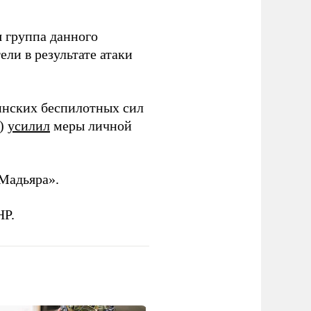
 группа данного
ли в результате атаки
инских беспилотных сил
и)
усилил
меры личной
Мадьяра».
НР.