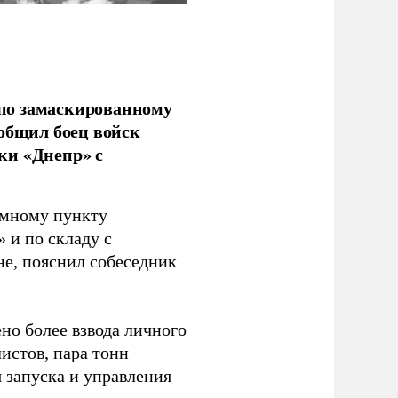
по замаскированному
ообщил боец войск
ки «Днепр» с
емному пункту
 и по складу с
не, пояснил собеседник
но более взвода личного
истов, пара тонн
я запуска и управления