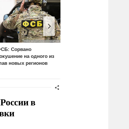
СБ: Сорвано
В борьбу с украинским
окушение на одного из
дронами вступает
лав новых регионов
народное ополчение
России в
овки