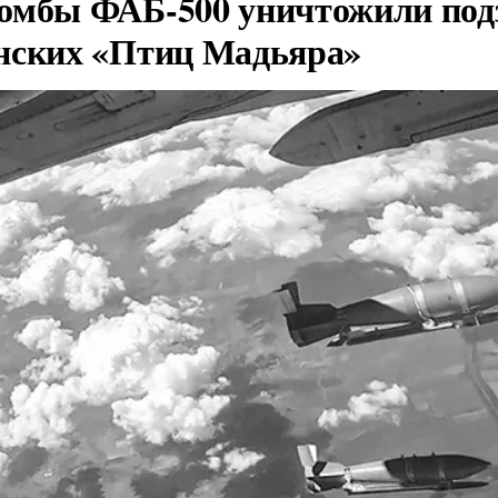
омбы ФАБ-500 уничтожили под
нских «Птиц Мадьяра»