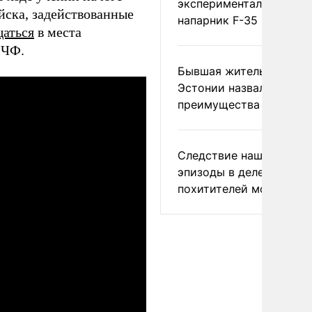
экспериментальный др
йска, задействованные
напарник F-35
щаться
в места
 ЧФ.
Бывшая жительница
Эстонии назвала главн
преимущества России
Следствие нашло новы
эпизоды в деле
похитителей москвичек