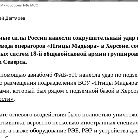
 Минобороны РФ/ТАСС
ей Дегтярёв
ные силы России нанесли сокрушительный удар 
звода операторов «Птицы Мадьяра» в Херсоне, с
ых систем 18-й общевойсковой армии группиров
 Северск.
 помощью авиабомб ФАБ-500 нанесла удар по подз
о размещения подразделения ВСУ «Птицы Мадьяра»
ами, который был рядом с подземной базой в Херсо
ости»
.
тате огневого воздействия было полностью уничтоже
ротивника, вероятно несколько иностранных специал
в, а также оборудование РЭБ, РЭР и устройства дл