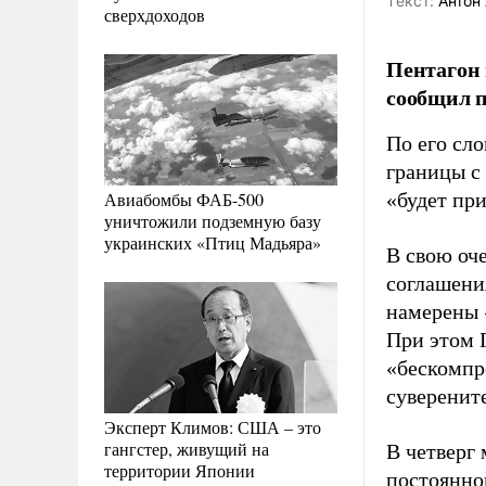
Tекст:
Антон 
сверхдоходов
Пентагон 
сообщил п
По его сло
границы с
Авиабомбы ФАБ-500
«будет при
уничтожили подземную базу
украинских «Птиц Мадьяра»
В свою оч
соглашени
намерены 
При этом Г
«бескомпр
суверенит
Эксперт Климов: США – это
гангстер, живущий на
В четверг
территории Японии
постоянно