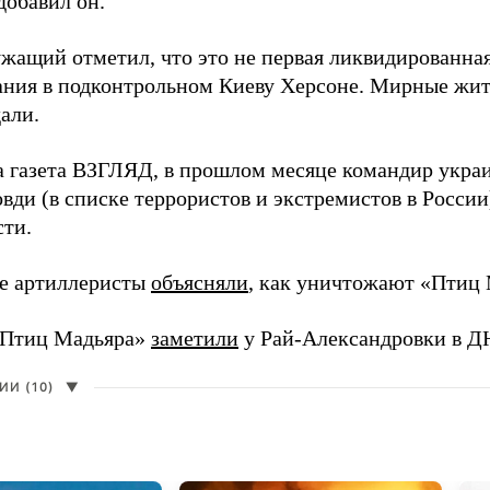
добавил он.
жащий отметил, что это не первая ликвидированная
ния в подконтрольном Киеву Херсоне. Мирные жите
али.
а газета ВЗГЛЯД, в прошлом месяце командир укра
вди (в списке террористов и экстремистов в Росси
сти.
е артиллеристы
объясняли
, как уничтожают «Птиц 
«Птиц Мадьяра»
заметили
у Рай-Александровки в Д
И (10)
▼