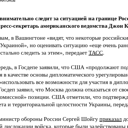
Антонов
внимательно следит за ситуацией на границе Рос
ресс-секретарь американского ведомства Джон 
вам, в Вашингтоне «видят, что некоторые российски
 Украиной», но оценивать ситуацию «еще очень рано
стально следить за этим», передает
ТАСС
.
ередь, в Госдепе заявили, что США «продолжают п
я в качестве основы дипломатического урегулиров
«использовать все возможности для участия в дипл
осдеп заявил, что Москва должна отказаться от сво
омиссной» позиции. США отметили, что подтверж
ета и территориальной целостности Украины, пере
 министр обороны России Сергей Шойгу
приказал
до
й дислокации войска, которые были задействованы в