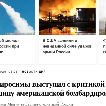
 объяснил
В США заявили о
Ф
оссии при
невиданной силе ударов
п
ии
армии России
г
еских центров в
026, 03:25 •
НОВОСТИ ДНЯ
иросимы выступил с критикой 
щину американской бомбардир
мы Мацуи выступил с критикой России