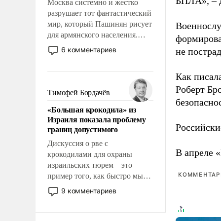
БПЛА», – 
Москва системно и жестко
разрушает тот фантастический
мир, который Пашинян рисует
Военнослу
для армянского населения.
формирова
Мир, где этому населению все
6 комментариев
не пострад
должны просто по
определению, где его
Как писал
политические прожекты будут
Роберт Бро
беспрекословно оплачиваться
Тимофей Бордачёв
за счет российских
безопасно
«Большая крокодила» из
налогоплательщиков и где за
Израиля показала проблему
свои поступки не нужно
Российски
границ допустимого
отвечать.
Дискуссия о рве с
В апреле 
крокодилами для охраны
израильских тюрем – это
КОММЕНТАРИ
пример того, как быстро мы
двигаемся по пути
9 комментариев
революционных изменений.
То, что несколько лет назад
было образом для