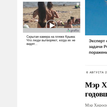
псевдонаучной фантастики,
стало всерьез обсуждаемой
идеей.
Эксперт
задачи Р
поражен
логистич
Киеве
6 АВГУСТА 2
Мэр Х
годов
Мэр Хироси