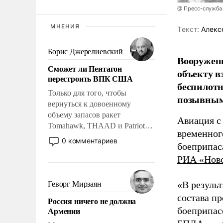
@ Пресс-служба
МНЕНИЯ
Tекст:
Алекс
Борис Джерелиевский
Вооружен
Сможет ли Пентагон
объекту в
перестроить ВПК США
беспилотн
Только для того, чтобы
позывным
вернуться к довоенному
объему запасов ракет
Авиация с
Tomahawk, THAAD и Patriot
временног
США потребуется более трех
0 комментариев
боеприпас
лет. Даже небольшая война с
РИА «Нов
Ираном опустошила
американские арсеналы.
Сложившаяся ситуация
«В резуль
Геворг Мирзаян
означает многолетний период
состава п
Россия ничего не должна
уязвимости США, например,
Армении
боеприпасо
перед Китаем.