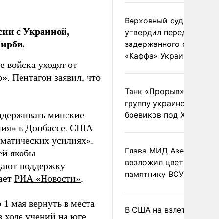
Верховный суд Швеции
сии с Украиной,
утвердил передачу
Кирби.
задержанного сухогруз
«Каффа» Украине
е войска уходят от
». Пентагон заявил, что
Танк «Прорыв» уничто
группу украинских
оддерживать минские
боевиков под Харьково
ания» в Донбассе. США
оматических усилиях».
Глава МИД Азербайджа
ей якобы
возложил цветы к
дают поддержку
памятнику ВСУ
дает
РИА «Новости»
.
 1 мая вернуть в места
В США на взлете разби
 ходе учений на юге