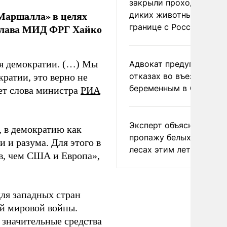
закрыли проходы для
 Маршалла» в целях
диких животных на
границе с Россией
 глава МИД ФРГ Хайко
я демократии. (…) Мы
Адвокат предупредил о
отказах во въезде
ратии, это верно не
беременным в США
ает слова министра
РИА
Эксперт объяснил
 в демократию как
пропажу белых грибов 
 и разума. Для этого в
лесах этим летом
ов, чем США и Европа»,
ля западных стран
й мировой войны.
 значительные средства