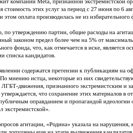
жит компании Meta, признанной экстремистской ор
 стоимость этих услуг за период с 27 июня по 6 ав
и этом оплата производилась не из избирательного 
о, по утверждению партии, общие расходы на агит
нный законом предел более чем на 5% от максималь
ного фонда, что, как отмечается в иске, является 
ии списка кандидатов.
аявлении содержатся претензии к публикациям на о
 По мнению истца, некоторые из них свидетельству
 ЛГБТ-движения, признанного экстремистским и з
 утверждается, что сохранение этих материалов в о
«публичным оправданием и пропагандой идеологии 
ал экстремистской».
просов агитации, «Родина» указала на нарушения, 
ыли допущены еще на этапе выдвижения кандидатов. 