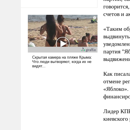
Ираном опустошила
говорится,
американские арсеналы.
счетов и 
Сложившаяся ситуация
означает многолетний период
«Таким об
уязвимости США, например,
выдвинуты
перед Китаем.
уведомлени
партия "Я
выдвижения
Как писал
отмене ре
«Яблоко».
финансиро
Лидер КП
киевского