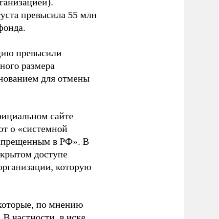
ганизацией).
густа превысила 55 млн
фонда.
ацию превысили
ного размера
основанием для отмены
фициальном сайте
ют о «системной
апрещенным в РФ». В
ткрытом доступе
организации, которую
которые, по мнению
В частности, в иске