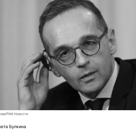
оев/РИА Новости
ета Булкина