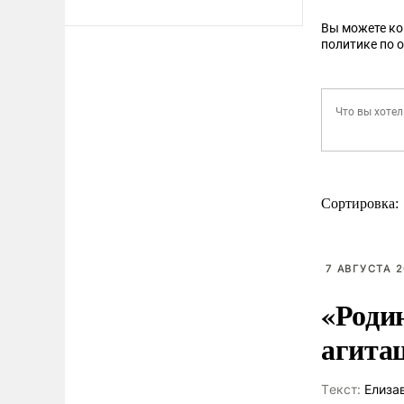
Вы можете к
политике по 
Сортировка:
7 АВГУСТА 2
«Роди
агита
Tекст:
Елиза