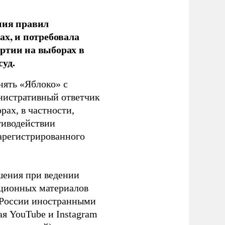
ния правил
ах, и потребовала
ртии на выборах в
уд.
нять «Яблоко» с
инистративный ответчик
ах, в частности,
тиводействии
зарегистрированного
шения при ведении
ационных материалов
в России иностранными
я YouTube и Instagram