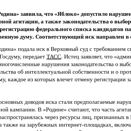
одина» заявила, что «Яблоко» допустило наруше
ной агитации, а также законодательства о выбор
регистрацию федерального списка кандидатов па
венную думу. Соответствующий иск направлен в с
одина» подала иск в Верховный суд с требованием с
 Госдуму, передает
ТАСС
. Истец заявляет, что «адм
многочисленные нарушения законодательства о выбор
ельства об интеллектуальной собственности и о про
му, каждое из которых влечет отмену регистрации 
основных доводов иска стали предполагаемые нару
ной кампании. В «Родине» считают, что часть агит
распространялась через ресурсы лиц, признанных 
 а также на зарубежных интернет-площадках, включа