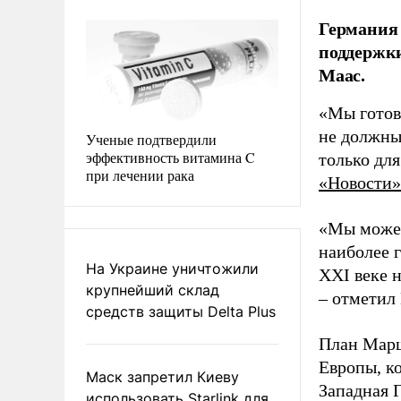
Германия 
поддержки
Маас.
«Мы готов
не должны
Ученые подтвердили
эффективность витамина C
только для
при лечении рака
«Новости»
«Мы можем
наиболее 
На Украине уничтожили
XXI веке 
крупнейший склад
– отметил
средств защиты Delta Plus
План Марш
Европы, к
Маск запретил Киеву
Западная 
использовать Starlink для