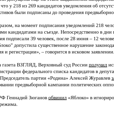
 что у 218 из 269 кандидатов уведомления об отсу
активов были подписаны до проведения предвыборног
разом, на момент подписания уведомлений 218 чело
ми кандидатами на съезде. Непосредственно в дни 
я подписали 39 человек, после 28 июня – 12 челов
блоко" допустила существенное нарушение законода
 и регистрации», – говорится в исковом заявлении
а газета ВЗГЛЯД, Верховный суд России
получил
ис
гистрации федерального списка кандидатов в депут
 Председатель партии «Родина» Алексей Журавлев
з
вании предвыборной кампании политических оппо
РФ Геннадий Зюганов
обвинил
«Яблоко» в игнорир
 режима.