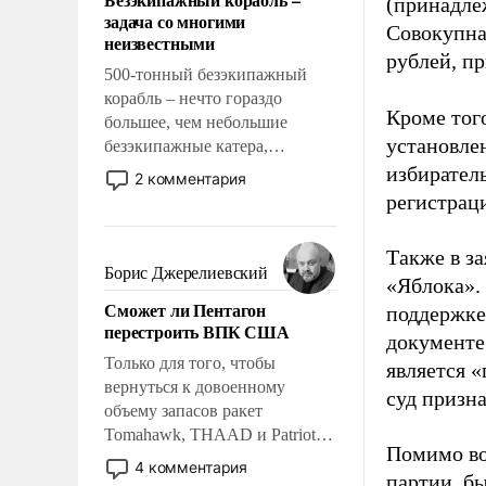
(принадле
слабым, идти вперед и
задача со многими
адаптироваться.
Совокупная
неизвестными
рублей, пр
500-тонный безэкипажный
корабль – нечто гораздо
Кроме тог
большее, чем небольшие
установле
безэкипажные катера,
применение которых уже
избиратель
2 комментария
стало обыденностью. Задача по
регистрац
созданию такого корабля очень
сложна и амбициозна. Однако
Также в з
и ее реализация радикально
Борис Джерелиевский
«Яблока».
поднимет наши боевые
Сможет ли Пентагон
поддержке
возможности.
перестроить ВПК США
документе
Только для того, чтобы
является 
вернуться к довоенному
суд призн
объему запасов ракет
Tomahawk, THAAD и Patriot
Помимо во
США потребуется более трех
4 комментария
партии, б
лет. Даже небольшая война с