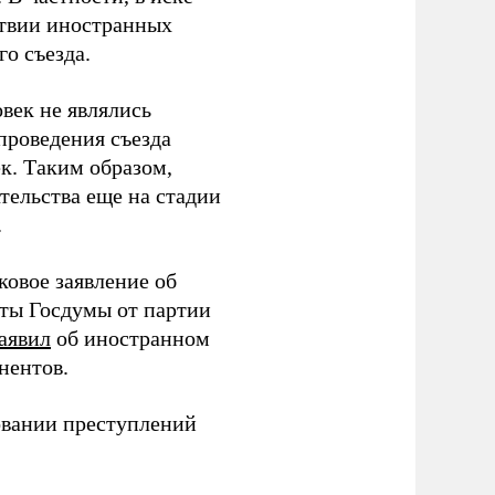
тствии иностранных
о съезда.
век не являлись
проведения съезда
ек. Таким образом,
тельства еще на стадии
.
ковое заявление об
аты Госдумы от партии
аявил
об иностранном
нентов.
овании преступлений