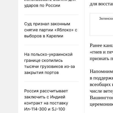
для восст
ударов по России
Суд признал законным
снятие партии «Яблоко» с
выборов в Карелии
Ранее кан
«гнев и п
На польско-украинской
признать 
границе скопились
тысячи грузовиков из-за
Напомним,
закрытия портов
в поддерж
всеобщих 
числе ве
Россия рассчитывает
заключить с Индией
Вашингто
контракт на поставку
церемонию
Ил-114-300 и SJ-100