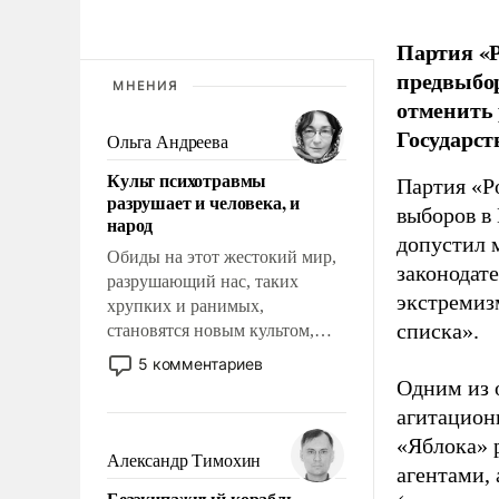
Партия «Р
предвыбор
МНЕНИЯ
отменить 
Государст
Ольга Андреева
Культ психотравмы
Партия «Р
разрушает и человека, и
выборов в
народ
допустил 
Обиды на этот жестокий мир,
законодат
разрушающий нас, таких
экстремиз
хрупких и ранимых,
списка».
становятся новым культом,
постепенно вытесняя и
5 комментариев
отменяя традиционное
Одним из 
требование к человеку – быть
агитацион
мужественным и твердым под
«Яблока» 
ударами судьбы, брать на себя
Александр Тимохин
агентами,
ответственность, помогать
Безэкипажный корабль –