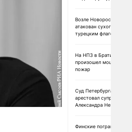
Возле Новороссийска
атакован сухогруз под
турецким флагом
На НПЗ в Братиславе
произошел мощный
пожар
Суд Петербурга заочно
арестовал супругу
Александра Невзорова
Финские пограничники