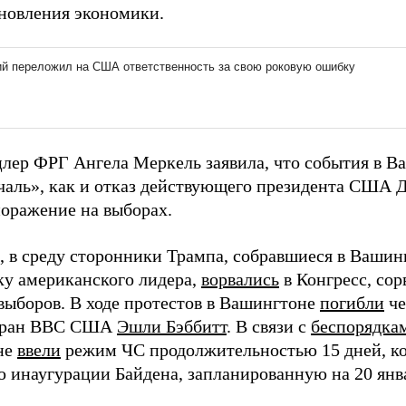
ановления экономики.
цлер ФРГ Ангела Меркель заявила, что события в 
ечаль», как и отказ действующего президента США 
поражение на выборах.
 в среду сторонники Трампа, собравшиеся в Вашин
ку американского лидера,
ворвались
в Конгресс, сор
выборов. В ходе протестов в Вашингтоне
погибли
че
теран ВВС США
Эшли Бэббитт
. В связи с
беспорядка
не
ввели
режим ЧС продолжительностью 15 дней, ко
 инаугурации Байдена, запланированную на 20 янв