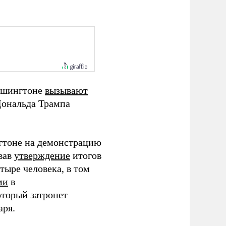
Вашингтоне
вызывают
Дональда Трампа
гтоне на демонстрацию
вав
утверждение
итогов
тыре человека, в том
ми
в
торый затронет
аря.