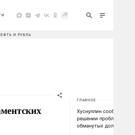
ТИ
НЕФТЬ И РУБЛЬ
ГЛАВНОЕ
аментских
Хуснуллин сообщил о
решении проблемы
обманутых дольщиков