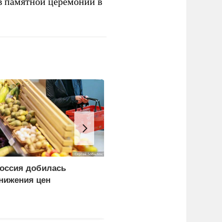
в памятной церемонии в
оссия добилась
В МВД Польши назвали
нижения цен
депортацию украинцев
идиотской идеей