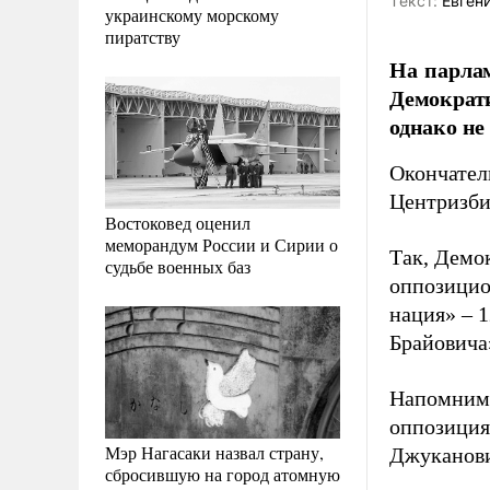
Tекст:
Евген
украинскому морскому
пиратству
На парлам
Демократ
однако не
Окончател
Центризби
Востоковед оценил
меморандум России и Сирии о
Так, Демо
судьбе военных баз
оппозицио
нация» – 
Брайовича
Напомним,
оппозици
Мэр Нагасаки назвал страну,
Джуканов
сбросившую на город атомную