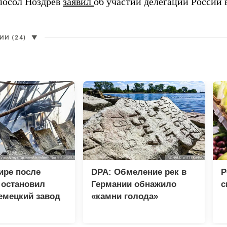
посол Ноздрев
заявил
об участии делегации России 
И (24)
▼
ире после
DPA: Обмеление рек в
Р
 остановил
Германии обнажило
с
емецкий завод
«камни голода»