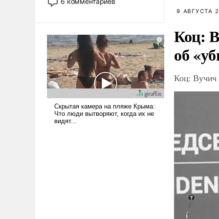
6 комментариев
стало обыденностью. Задача по
9 АВГУСТА 2
созданию такого корабля очень
Коц: В
сложна и амбициозна. Однако
и ее реализация радикально
об «уб
поднимет наши боевые
возможности.
Коц: Вучич 