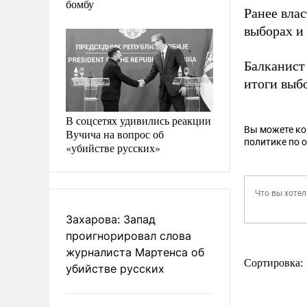
бомбу
Ранее вла
выборах и
Балканист
итоги выб
В соцсетях удивились реакции
Вы можете к
Вучича на вопрос об
политике по 
«убийстве русских»
Захарова: Запад
проигнорировал слова
журналиста Мартенса об
Сортировка:
убийстве русских