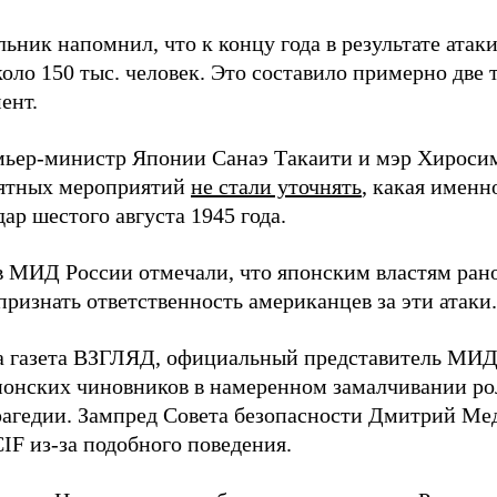
ьник напомнил, что к концу года в результате ата
оло 150 тыс. человек. Это составило примерно две 
ент.
мьер-министр Японии Санаэ Такаити и мэр Хироси
ятных мероприятий
не стали уточнять
, какая именн
ар шестого августа 1945 года.
в МИД России отмечали, что японским властям рано
ризнать ответственность американцев за эти атаки.
а газета ВЗГЛЯД, официальный представитель МИ
онских чиновников в намеренном замалчивании ро
рагедии. Зампред Совета безопасности Дмитрий Ме
IF из-за подобного поведения.