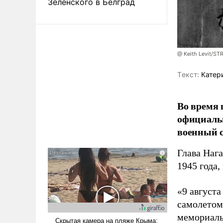
Зеленского в Белград
@ Keith Levit/ST
Tекст:
Катер
Во время 
официальн
военный с
Глава Наг
1945 года,
«9 август
самолетом,
мемориаль