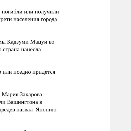
ки погибли или получили
трети населения города
мы Кадзуми Мацуи во
о страна нанесла
 или поздно придется
Д Мария Захарова
ли Вашингтона в
дведев
назвал
Японию