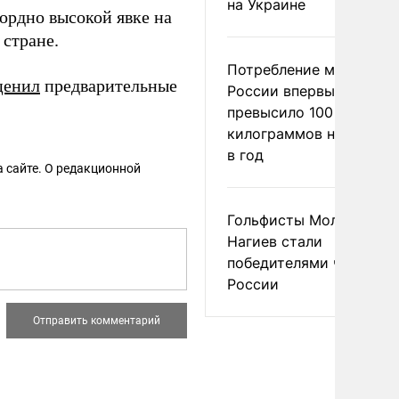
на Украине
ордно высокой явке на
стране.
Потребление мяса в
ценил
предварительные
России впервые
превысило 100
килограммов на челове
в год
 сайте. О редакционной
Гольфисты Молоканова
Нагиев стали
победителями чемпион
России