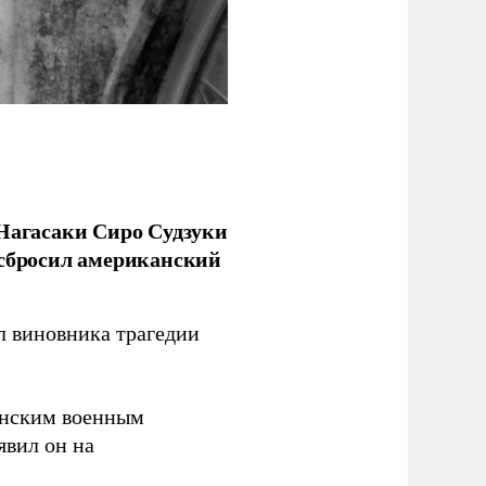
 Нагасаки Сиро Судзуки
 сбросил американский
л виновника трагедии
канским военным
аявил он на