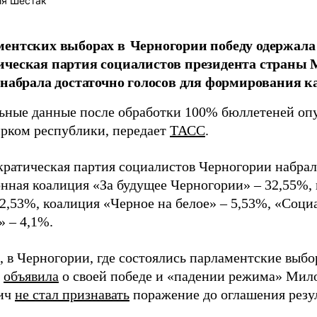
ия Шестак
ентских выборах в Черногории победу одержал
ическая партия социалистов президента страны
 набрала достаточно голосов для формирования к
ьные данные после обработки 100% бюллетеней оп
рком республики, передает
ТАСС
.
кратическая партия социалистов Черногории набрал
нная коалиция «За будущее Черногории» – 32,55%,
12,53%, коалиция «Черное на белое» – 5,53%, «Соц
» – 4,1%.
 в Черногории, где состоялись парламентские выбо
я
объявила
о своей победе и «падении режима» Мил
ич
не стал признавать
поражение до оглашения резул