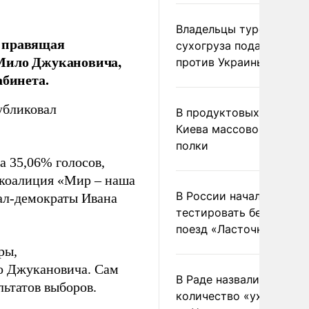
Владельцы турецкого
а правящая
сухогруза подадут иск
 Мило Джукановича,
против Украины в Гаагу
абинета.
убликовал
В продуктовых магазин
Киева массово опустел
полки
а 35,06% голосов,
 коалиция «Мир – наша
В России начали
иал-демократы Ивана
тестировать беспилотн
поезд «Ласточка»
ры,
о Джукановича. Сам
В Раде назвали
ьтатов выборов.
количество «ухилянтов