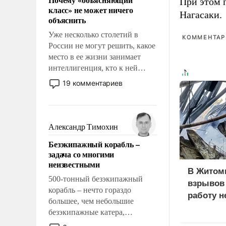
При этом 
свойство заявляться на порог
класс» не может ничего
нашего дома.
Нагасаки.
объяснить
Уже несколько столетий в
КОММЕНТАРИ
России не могут решить, какое
место в ее жизни занимает
интеллигенция, кто к ней
принадлежит, а кого из нее
19 комментариев
исключили с правом
восстановления и без оного. И
чем она отличается от просто
образованных людей. Иногда
Александр Тимохин
казалось, что эти вопросы
Безэкипажный корабль –
решены раз и навсегда, но –
задача со многими
нет, не решены.
неизвестными
В Житом
500-тонный безэкипажный
взрывов
корабль – нечто гораздо
работу н
большее, чем небольшие
безэкипажные катера,
применение которых уже