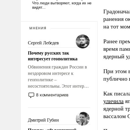
Градоначал
ранения ок
на тот мом
МНЕНИЯ
Ранее пре
Сергей Лебедев
время пам
Почему русских так
ядерный уд
интересует геополитика
Обвинения граждан России в
При этом 
нездоровом интересе к
публично п
геополитике –
несостоятельны. Этот интерес
рационален и прагматичен. Он
Как писал
8 комментариев
обусловлен тысячелетним
уличила
яп
опытом выживания в крайне
ядерной т
непростых условиях и
вассалом C
фундаментальным знанием,
Дмитрий Губин
что мировая политика имеет
Почему «объясняющий