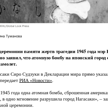
RKHL/Global Look Press
ина Туманова
церемонии памяти жертв трагедии 1945 года мэр
о заявил, что атомную бомбу на японский город
амолет.
асаки Сиро Судзуки в Декларации мира прямо указа
 передает
РИА «Новости»
.
а 1945 года одна атомная бомба, сброшенная амери
 в одно мгновение разрушила город Нагасаки», – з
ной церемонии.