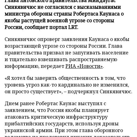
Глава литовского правительства Миндаугас
Синкявичюс не согласился с высказываниями
министра обороны страны Робертаса Каунаса о
якобы растущей военной угрозе со стороны
России, сообщает портал LRT.
Синкявичюс опроверг заявления Каунаса о якобы
возрастающей угрозе со стороны России. Глава
правительства призвал не запугивать население
и тщательно взвешивать распространяемую
информацию, передает
РИА «Новости»
.
«Я хотел бы заверить общественность в том, что
уровень угроз как-то кардинально не изменился,
он просто существует», – подчеркнул Синкявичюс.
Днем ранее Робертас Каунас выступил с
заявлением, что Россия якобы планирует
атаковать критическую инфраструктуру
прибалтийских государств, используя дроны
украинской армии. При этом глава оборонного
ведомства не представил никаких доказательств