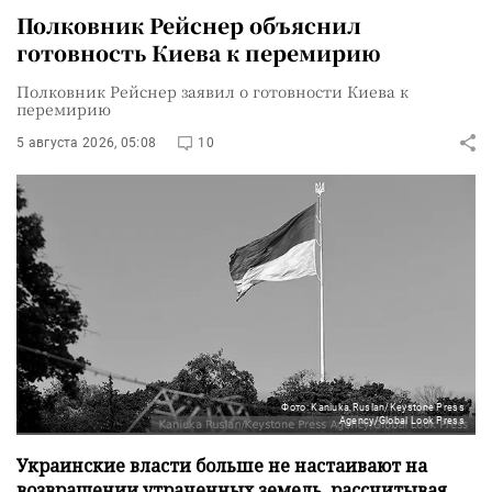
Полковник Рейснер объяснил
готовность Киева к перемирию
Полковник Рейснер заявил о готовности Киева к
перемирию
5 августа 2026, 05:08
10
Фото: Kaniuka Ruslan/Keystone Press
Agency/Global Look Press
Украинские власти больше не настаивают на
возвращении утраченных земель, рассчитывая