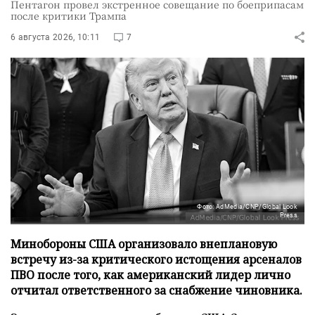
Пентагон провел экстренное совещание по боеприпасам
после критики Трампа
6 августа 2026, 10:11
7
Фото: AdMedia/CNP/Global Look
Press
Минобороны США организовало внеплановую
встречу из-за критического истощения арсеналов
ПВО после того, как американский лидер лично
отчитал ответственного за снабжение чиновника.