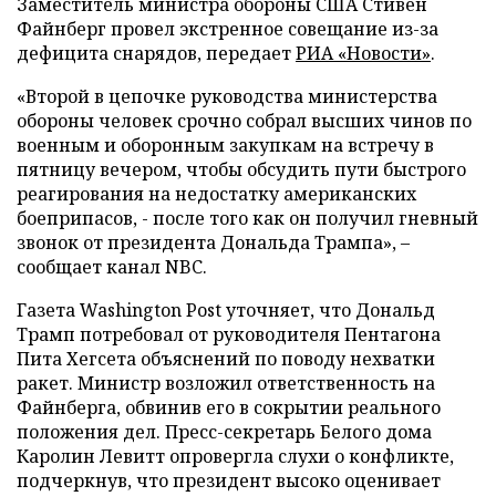
Заместитель министра обороны США Стивен
Файнберг провел экстренное совещание из-за
дефицита снарядов, передает
РИА «Новости»
.
«Второй в цепочке руководства министерства
обороны человек срочно собрал высших чинов по
военным и оборонным закупкам на встречу в
пятницу вечером, чтобы обсудить пути быстрого
реагирования на недостатку американских
боеприпасов, - после того как он получил гневный
звонок от президента Дональда Трампа», –
сообщает канал NBC.
Газета Washington Post уточняет, что Дональд
Трамп потребовал от руководителя Пентагона
Пита Хегсета объяснений по поводу нехватки
ракет. Министр возложил ответственность на
Файнберга, обвинив его в сокрытии реального
положения дел. Пресс-секретарь Белого дома
Каролин Левитт опровергла слухи о конфликте,
подчеркнув, что президент высоко оценивает