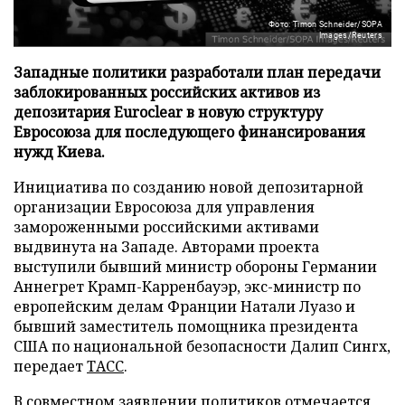
Фото: Timon Schneider/SOPA
Images/Reuters
Западные политики разработали план передачи
заблокированных российских активов из
депозитария Euroclear в новую структуру
Евросоюза для последующего финансирования
нужд Киева.
Инициатива по созданию новой депозитарной
организации Евросоюза для управления
замороженными российскими активами
выдвинута на Западе. Авторами проекта
выступили бывший министр обороны Германии
Аннегрет Крамп-Карренбауэр, экс-министр по
европейским делам Франции Натали Луазо и
бывший заместитель помощника президента
США по национальной безопасности Далип Сингх,
передает
ТАСС
.
В совместном заявлении политиков отмечается,