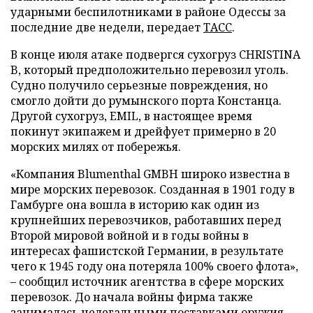
ударными беспилотниками в районе Одессы за
последние две недели, передает
ТАСС
.
В конце июля атаке подвергся сухогруз CHRISTINA
B, который предположительно перевозил уголь.
Судно получило серьезные повреждения, но
смогло дойти до румынского порта Констанца.
Другой сухогруз, EMIL, в настоящее время
покинут экипажем и дрейфует примерно в 20
морских милях от побережья.
«Компания Blumenthal GMBH широко известна в
мире морских перевозок. Созданная в 1901 году в
Гамбурге она вошла в историю как один из
крупнейших перевозчиков, работавших перед
Второй мировой войной и в годы войны в
интересах фашистской Германии, в результате
чего к 1945 году она потеряла 100% своего флота»,
– сообщил источник агентства в сфере морских
перевозок. До начала войны фирма также
занималась нелегальными поставками оружия