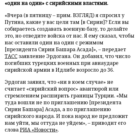
«один на один» с сирийскими властями.
«Вчера (в пятницу – прим. ВЗГЛЯД) я спросил у
Путина, какие у вас цели там [в Сирии]? Если вы
собираетесь создавать военную базу, то делайте
это, но отведите войска от нас. Я ему сказал, чтобы
нас оставили один на один с режимом
[президента Сирии Башара Асада]», – передает
ТАСС
заявление Эрдогана. Он добавил, что число
погибших турецких военных при авиаударе
сирийской армии в Идлибе возросло до 36.
Эрдоган заявил, что «ни в коем случае» не
считает «сирийский вопрос» авантюрой или
стремлением расширить границы Турции. «Мы
туда вошли не по приглашению [президента
Сирии Башара] Асада, а по приглашению
сирийского народа. И пока народ не предложит
нам уйти, мы оттуда не уйдем», – приводит его
слова
РИА «Новости»
.