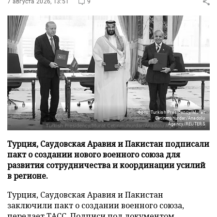
7 августа 2026, 13:51
9
Фото: Turkish Presidency/Murat
Cetinmuhurdar/Anadolu
Agency/REUTERS
Турция, Саудовская Аравия и Пакистан подписали
пакт о создании нового военного союза для
развития сотрудничества и координации усилий
в регионе.
Турция, Саудовская Аравия и Пакистан
заключили пакт о создании военного союза,
передает
ТАСС
. Подписи под документом