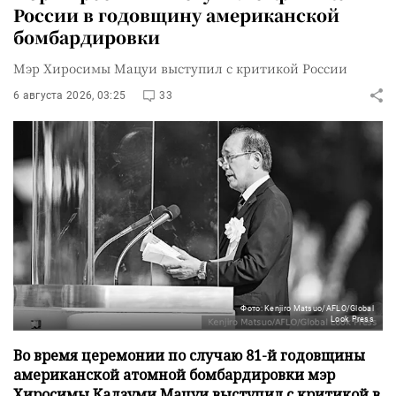
России в годовщину американской
бомбардировки
Мэр Хиросимы Мацуи выступил с критикой России
6 августа 2026, 03:25
33
Фото: Kenjiro Matsuo/AFLO/Global
Look Press
Во время церемонии по случаю 81-й годовщины
американской атомной бомбардировки мэр
Хиросимы Кадзуми Мацуи выступил с критикой в