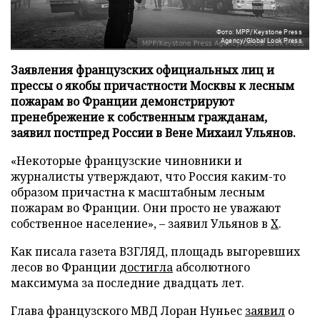
Фото: MPP/Keystone Press
Agency/Global Look Press
Заявления французских официальных лиц и
прессы о якобы причастности Москвы к лесным
пожарам во Франции демонстрируют
пренебрежение к собственным гражданам,
заявил постпред России в Вене Михаил Ульянов.
«Некоторые французские чиновники и
журналисты утверждают, что Россия каким-то
образом причастна к масштабным лесным
пожарам во Франции. Они просто не уважают
собственное население», – заявил Ульянов в
X
.
Как писала газета ВЗГЛЯД, площадь выгоревших
лесов во Франции
достигла
абсолютного
максимума за последние двадцать лет.
Глава французского МВД Лоран Нуньес
заявил
о