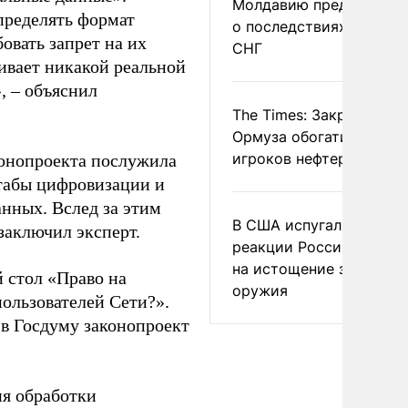
Молдавию предупреди
пределять формат
о последствиях выхода
овать запрет на их
СНГ
ивает никакой реальной
, – объяснил
The Times: Закрытие
Ормуза обогатило новы
игроков нефтерынка
конопроекта послужила
табы цифровизации и
нных. Вслед за этим
В США испугались
заключил эксперт.
реакции России и Кита
на истощение запасов
 стол «Право на
оружия
ользователей Сети?».
в Госдуму законопроект
ия обработки