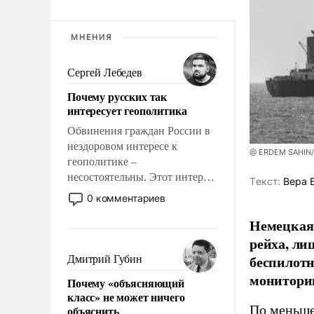
МНЕНИЯ
Сергей Лебедев
Почему русских так
интересует геополитика
Обвинения граждан России в
нездоровом интересе к
@ ERDEM SAHIN
геополитике –
несостоятельны. Этот интерес
Tекст:
Вера 
рационален и прагматичен. Он
0 комментариев
обусловлен тысячелетним
Немецкая 
опытом выживания в крайне
непростых условиях и
рейха, ли
фундаментальным знанием,
беспилотн
Дмитрий Губин
что мировая политика имеет
мониторин
Почему «объясняющий
свойство заявляться на порог
класс» не может ничего
нашего дома.
По меньше
объяснить