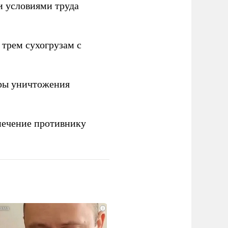
и условиями труда
 трем сухогрузам с
ры уничтожения
печение противнику
i