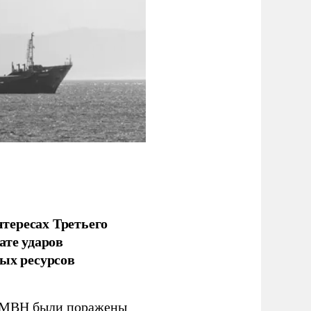
тересах Третьего
ате ударов
ых ресурсов
 GMBH были поражены