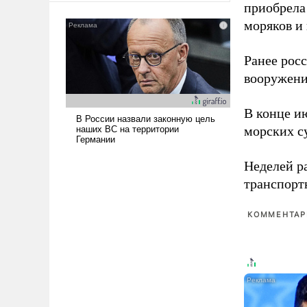
приобрела
сложна и амбициозна. Однако
моряков и
и ее реализация радикально
поднимет наши боевые
возможности.
Ранее рос
вооружени
В конце и
морских су
Неделей р
транспорт
КОММЕНТАРИ