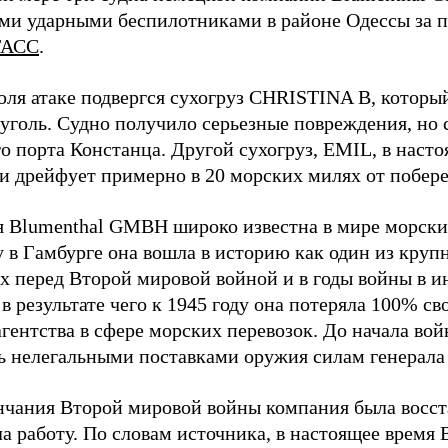
ми ударными беспилотниками в районе Одессы за п
ТАСС
.
юля атаке подвергся сухогруз CHRISTINA B, котор
 уголь. Судно получило серьезные повреждения, но 
о порта Констанца. Другой сухогруз, EMIL, в наст
и дрейфует примерно в 20 морских милях от побер
 Blumenthal GMBH широко известна в мире морских
у в Гамбурге она вошла в историю как один из кру
х перед Второй мировой войной и в годы войны в и
в результате чего к 1945 году она потеряла 100% св
агентства в сфере морских перевозок. До начала во
ь нелегальными поставками оружия силам генерала
нчания Второй мировой войны компания была восст
а работу. По словам источника, в настоящее время