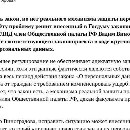
 Яровая
ть закон, но нет реального механизма защиты п
Эту проблему решит внесенный в Госдуму законоп
ЗГЛЯД член Общественной палаты РФ Вадим Вино
е соответствующего законопроекта в ходе кругло
ерсональных данных.
щее регулирование не обеспечивает адекватную за
ссиян, хотя эти данные фактически являются собст
За весь период действия закона «О персональных да
ка от граждан с требованием компенсировать ущерб 
ет, что закон есть, а механизма реальной защиты пр
 член Общественной палаты РФ, декан факультета 
в.
 Виноградова, исправить ситуацию может внесенн
ект, который «признает право граждан на их персон