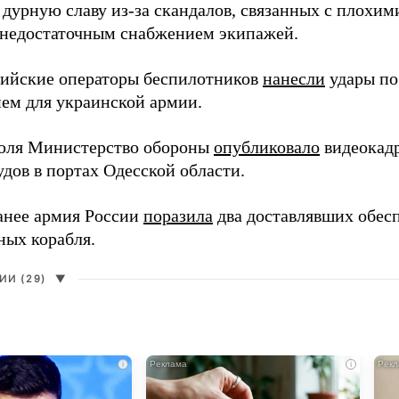
 дурную славу из-за скандалов, связанных с плохим
 недостаточным снабжением экипажей.
сийские операторы беспилотников
нанесли
удары по
ем для украинской армии.
юля Министерство обороны
опубликовало
видеокад
дов в портах Одесской области.
анее армия России
поразила
два доставлявших обес
ных корабля.
И (29)
▼
i
i