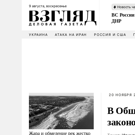
9 августа, воскресенье
Новость ч
ВС России
ДНР
УКРАИНА
АТАКА НА ИРАН
РОССИЯ И США
20 НОЯБРЯ 2
В Общ
закон
Жара и обмеление рек жестко