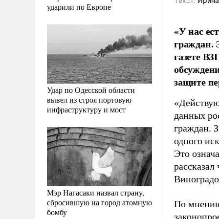
Tекст:
Ирина
ударили по Европе
«У нас ес
граждан. 
газете В
обсуждени
защите п
Удар по Одесской области
вывел из строя портовую
«Действую
инфраструктуру и мост
данных ро
граждан. 
одного ис
Это означа
рассказал
Виноградо
Мэр Нагасаки назвал страну,
сбросившую на город атомную
По мнению
бомбу
законопро