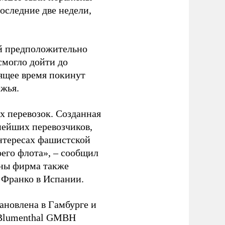
оследние две недели,
ый предположительно
смогло дойти до
оящее время покинут
ежья.
 перевозок. Созданная
пнейших перевозчиков,
нтересах фашистской
оего флота», – сообщил
йны фирма также
 Франко в Испании.
ановлена в Гамбурге и
 Blumenthal GMBH