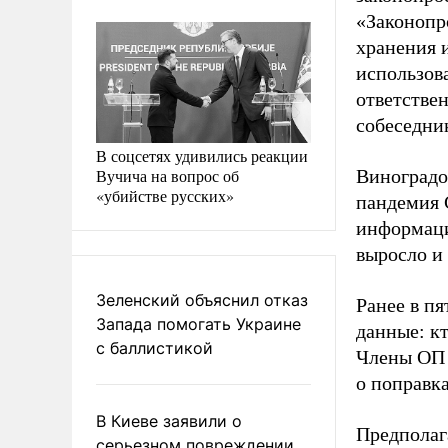
«Законопр
хранения 
использов
ответстве
собеседни
В соцсетях удивились реакции
Вучича на вопрос об
Виноградо
«убийстве русских»
пандемия 
информаци
выросло и 
Зеленский объяснил отказ
Ранее в п
Запада помогать Украине
данные: к
с баллистикой
Члены ОП 
о поправк
В Киеве заявили о
Предполаг
серьезном повреждении