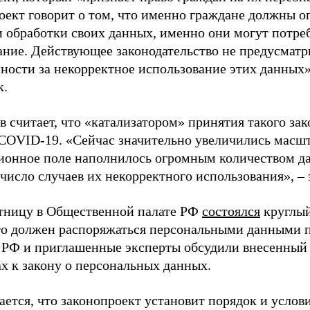
оект говорит о том, что именно граждане должны о
и обработки своих данных, именно они могут потреб
ание. Действующее законодательство не предусматр
нности за некорректное использование этих данных»
к.
в считает, что «катализатором» принятия такого за
COVID-19. «Сейчас значительно увеличились масш
онное поле наполнилось огромным количеством да
число случаев их некорректного использования», – 
ятницу в Общественной палате РФ
состоялся
круглый
то должен распоряжаться персональными данными п
РФ и приглашенные эксперты обсудили внесенный 
ах к закону о персональных данных.
ается, что законопроект установит порядок и услов