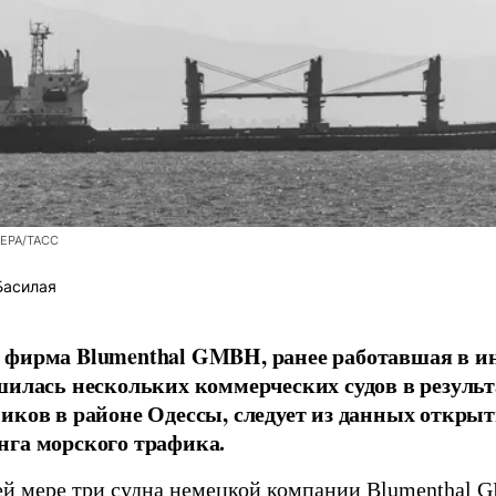
/EPA/ТАСС
Басилая
фирма Blumenthal GMBH, ранее работавшая в ин
шилась нескольких коммерческих судов в результ
иков в районе Одессы, следует из данных открыт
га морского трафика.
й мере три судна немецкой компании Blumenthal