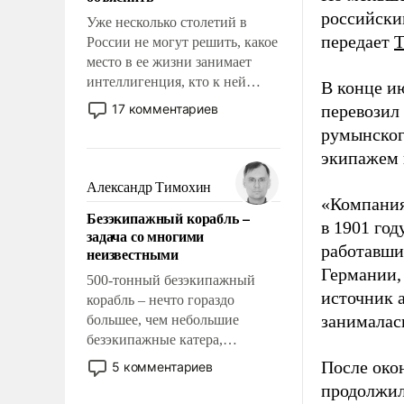
российски
Уже несколько столетий в
передает
России не могут решить, какое
место в ее жизни занимает
интеллигенция, кто к ней
В конце и
принадлежит, а кого из нее
17 комментариев
перевозил
исключили с правом
румынског
восстановления и без оного. И
экипажем 
чем она отличается от просто
образованных людей. Иногда
Александр Тимохин
казалось, что эти вопросы
«Компания
Безэкипажный корабль –
решены раз и навсегда, но –
в 1901 год
задача со многими
нет, не решены.
работавши
неизвестными
Германии, 
500-тонный безэкипажный
источник 
корабль – нечто гораздо
занималас
большее, чем небольшие
безэкипажные катера,
применение которых уже
После око
5 комментариев
стало обыденностью. Задача по
продолжил
созданию такого корабля очень