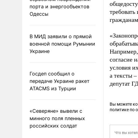
общедосту
порта и энергообъектов
требовать
Одессы
гражданам
«Законопро
В МИД заявили о прямой
обрабатыва
военной помощи Румынии
Украине
Например,
согласие 
условия и
Госдеп сообщил о
а тексты –
передаче Украине ракет
депутат Г
ATACMS из Турции
Вы можете к
политике по 
«Северяне» вывели с
минного поля пленных
российских солдат