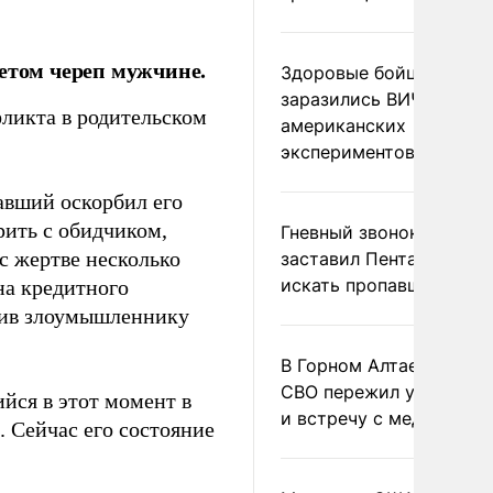
тетом череп мужчине.
Здоровые бойцы ВСУ
заразились ВИЧ после
фликта в родительском
американских
экспериментов
авший оскорбил его
рить с обидчиком,
Гневный звонок Трампа
с жертве несколько
заставил Пентагон сро
искать пропавшие раке
на кредитного
лив злоумышленнику
В Горном Алтае участн
СВО пережил удар мол
йся в этот момент в
и встречу с медведем
 Сейчас его состояние