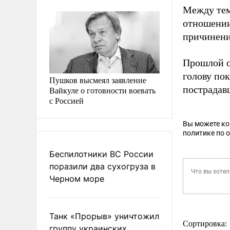
Между те
отношении
причинени
Прошлой о
голову пок
Пушков высмеял заявление
пострадав
Вайкуле о готовности воевать
с Россией
Вы можете к
политике по 
Беспилотники ВС России
поразили два сухогруза в
Черном море
Танк «Прорыв» уничтожил
Сортировка:
группу украинских