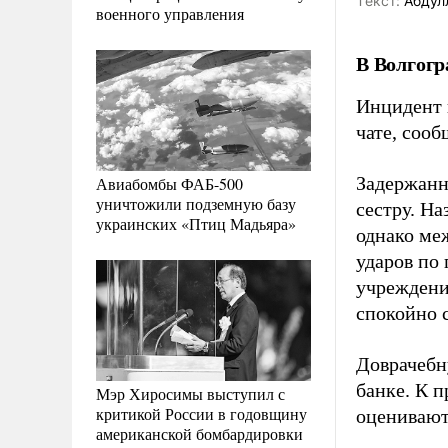
Tекст:
Абдул
военного управления
В Волгогр
Инцидент 
чате, соо
Задержанн
Авиабомбы ФАБ-500
уничтожили подземную базу
сестру. На
украинских «Птиц Мадьяра»
однако ме
ударов по 
учреждени
спокойно 
Доврачебн
банке. К 
Мэр Хиросимы выступил с
критикой России в годовщину
оценивают
американской бомбардировки