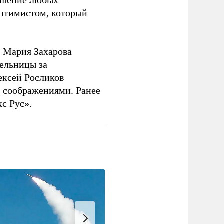
решение любых
оптимистом, который
 Мария Захарова
ельницы за
ексей Росликов
 соображениями. Ранее
с Рус».