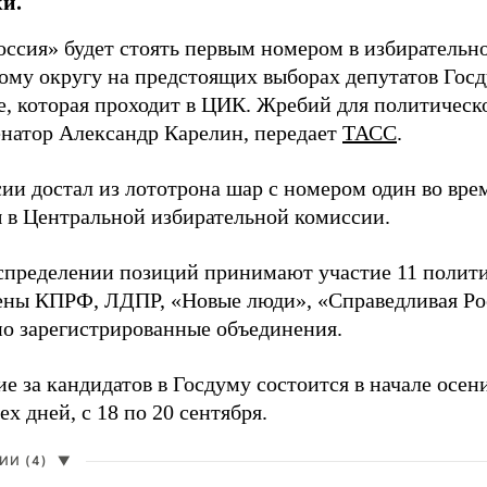
и.
оссия» будет стоять первым номером в избирательн
ому округу на предстоящих выборах депутатов Гос
е, которая проходит в ЦИК. Жребий для политическ
енатор Александр Карелин, передает
ТАСС
.
сии достал из лототрона шар с номером один во вр
 в Центральной избирательной комиссии.
аспределении позиций принимают участие 11 полити
ены КПРФ, ЛДПР, «Новые люди», «Справедливая Ро
о зарегистрированные объединения.
е за кандидатов в Госдуму состоится в начале осен
ех дней, с 18 по 20 сентября.
И (4)
▼