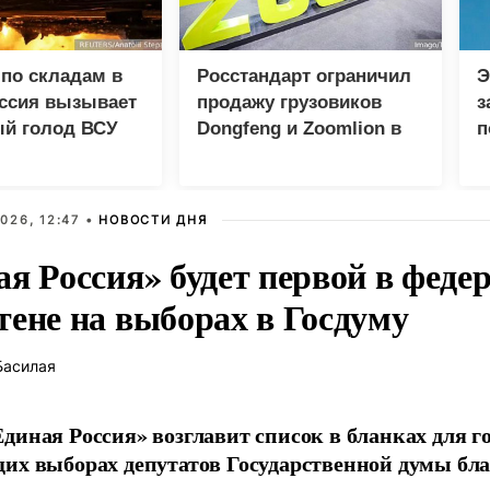
по складам в
Росстандарт ограничил
Э
оссия вызывает
продажу грузовиков
з
ый голод ВСУ
Dongfeng и Zoomlion в
п
России
л
К
026, 12:47 •
НОВОСТИ ДНЯ
ая Россия» будет первой в феде
тене на выборах в Госдуму
Басилая
диная Россия» возглавит список в бланках для г
их выборах депутатов Государственной думы бла