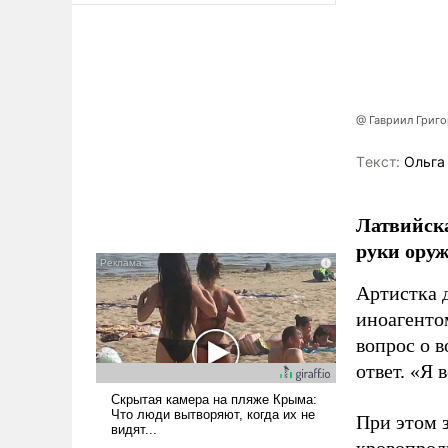
@ Гавриил Григ
Tекст:
Ольга
Латвийска
руки оруж
Артистка 
иноагентом
вопрос о 
ответ. «Я 
При этом з