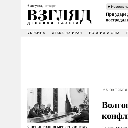
6 августа, четверг
Новость ч
При ударе
пострадал
УКРАИНА
АТАКА НА ИРАН
РОССИЯ И США
25 ОКТЯБРЯ 
Волго
конфл
Спецоперация меняет систему