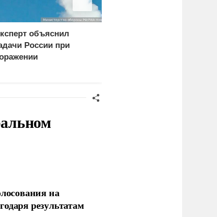
ксперт объяснил
Бусаргин сообщил о
адачи России при
пострадавших при атаке
оражении
БПЛА на Саратов и
огистических центров в
Энгельс
иеве
ральном
олосования на
годаря результатам