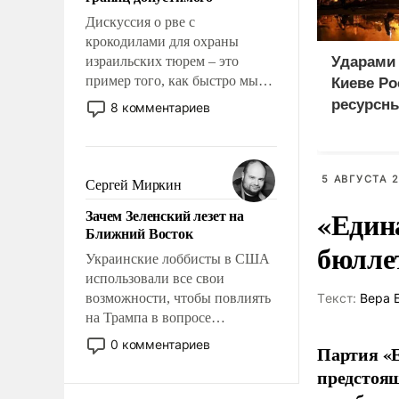
отвечать.
Дискуссия о рве с
крокодилами для охраны
израильских тюрем – это
Ударами 
пример того, как быстро мы
Киеве Р
двигаемся по пути
ресурсн
8 комментариев
революционных изменений.
То, что несколько лет назад
было образом для
псевдонаучной фантастики,
5 АВГУСТА 2
Сергей Миркин
стало всерьез обсуждаемой
«Един
Зачем Зеленский лезет на
идеей.
Ближний Восток
бюлле
Украинские лоббисты в США
использовали все свои
возможности, чтобы повлиять
Tекст:
Вера 
на Трампа в вопросе
предоставления вооружений
0 комментариев
Партия «Е
своим нанимателям. Вероятно,
предстоящ
кому-то из тех, кто
консультирует Киев, пришла в