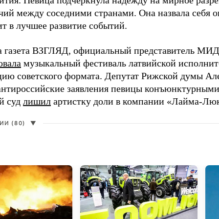
ития. Певица подчеркнула надежду на мирное раз
чий между соседними странами. Она назвала себя 
ит в лучшее развитие событий.
а газета ВЗГЛЯД, официальный представитель МИД
овала
музыкальный фестиваль латвийской исполнит
цию советского формата. Депутат Рижской думы Ал
нтироссийские заявления певицы конъюнктурными
й суд
лишил
артистку доли в компании «Лайма-Люк
И (80)
▼