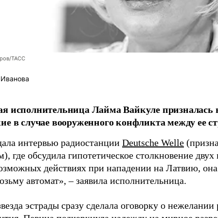
оров/ТАСС
 Иванова
я исполнительница Лайма Вайкуле призналась в
ие в случае вооруженного конфликта между ее ст
дала интервью радиостанции
Deutsche Welle
(призна
), где обсудила гипотетическое столкновение двух 
возможных действиях при нападении на Латвию, она
возьму автомат», – заявила исполнительница.
везда эстрады сразу сделала оговорку о нежелании