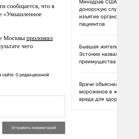
Минздрав США закрыл
и сообщается, что в
донорскую службу за
ье «Умышленное
изъятие органов живых
пациентов
ре Москвы
проломил
ультате чего
Бывшая жительница
Эстонии назвала главн
преимущества России
 сайте. О редакционной
Врачи объяснили, как е
мороженое в жару без
вреда для здоровья