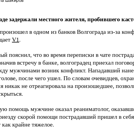
ла Шакиров
аде задержали местного жителя, пробившего кас
произошел в одном из банков Волгограда из-за кон
бщает
V1
.
ый пояснил, что во время переписки в чате пострад
значив встречу в банке, волгоградец приехал погово
жду мужчинами возник конфликт. Нападавший нане
голове, после чего ушел. По словам очевидцев, охра
я никак не отреагировала на произошедшее, позво
скрыться.
ую помощь мужчине оказал реаниматолог, оказавши
приезду скорой помощи пострадавший пришел в себя.
 как крайне тяжелое.