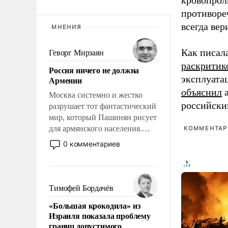
кровопрол
противоре
всегда вер
МНЕНИЯ
Как писал
Геворг Мирзаян
раскритик
Россия ничего не должна
эксплуата
Армении
объяснил
а
Москва системно и жестко
российски
разрушает тот фантастический
мир, который Пашинян рисует
для армянского населения.
КОММЕНТАРИ
Мир, где этому населению все
0 комментариев
должны просто по
определению, где его
политические прожекты будут
беспрекословно оплачиваться
Тимофей Бордачёв
за счет российских
«Большая крокодила» из
налогоплательщиков, и где за
Израиля показала проблему
свои поступки не нужно
границ допустимого