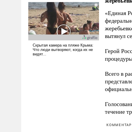
жеребьевк
голову мысль: хорошо бы
продемонстрировать, что
«Единая Р
Украина вступила в
федеральн
вооруженное противостояние
жеребьевк
с Ираном.
вытянул с
Герой Рос
процедуры
Всего в р
представл
официальн
Голосовани
течение тр
КОММЕНТАРИ