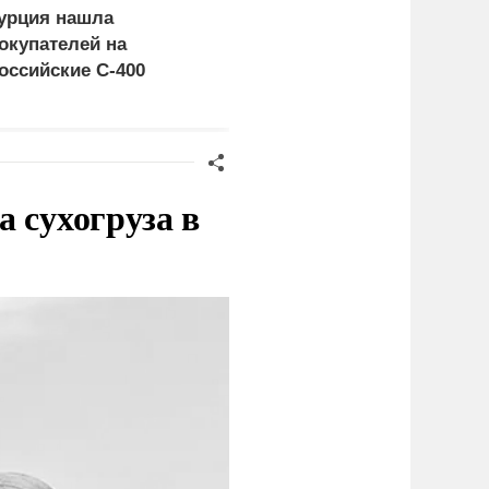
урция нашла
Россия больше не буде
окупателей на
церемониться - теперь
оссийские C-400
это законная цель в
Германии
 сухогруза в