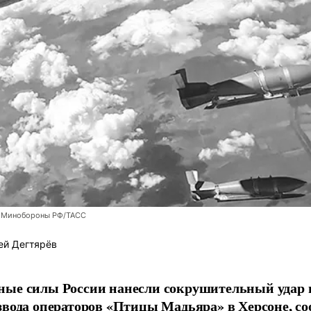
 Минобороны РФ/ТАСС
ей Дегтярёв
ные силы России нанесли сокрушительный удар 
звода операторов «Птицы Мадьяра» в Херсоне, с