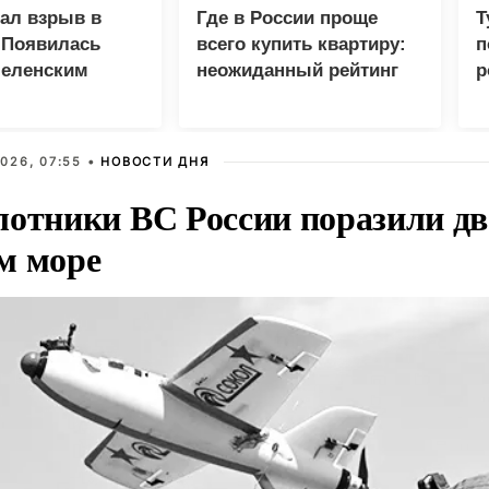
зал взрыв в
Где в России проще
Т
 Появилась
всего купить квартиру:
п
Зеленским
неожиданный рейтинг
р
026, 07:55 •
НОВОСТИ ДНЯ
лотники ВС России поразили два
м море