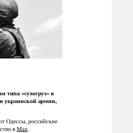
м типа «сухогруз» в
ля украинской армии,
 от Одессы, российские
мство в
Max
.