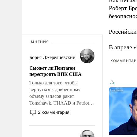
Как писал
Роберт Бро
безопасно
Российски
МНЕНИЯ
В апреле 
Борис Джерелиевский
КОММЕНТАРИ
Сможет ли Пентагон
перестроить ВПК США
Только для того, чтобы
вернуться к довоенному
объему запасов ракет
Tomahawk, THAAD и Patriot
США потребуется более трех
2 комментария
лет. Даже небольшая война с
Ираном опустошила
американские арсеналы.
Сложившаяся ситуация