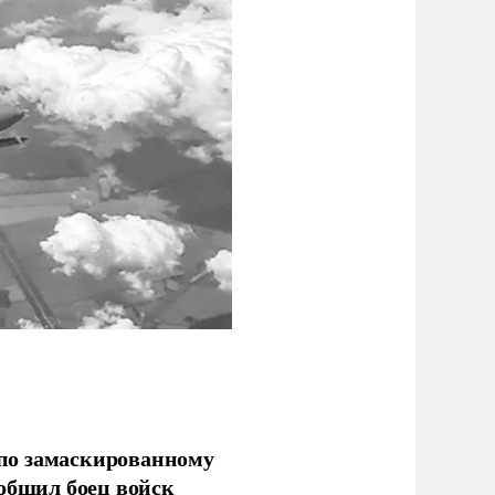
по замаскированному
ообщил боец войск