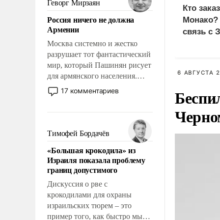
Геворг Мирзаян
Кто зака
означает многолетний период
Россия ничего не должна
Монако?
уязвимости США, например,
Армении
связь с 
перед Китаем.
Москва системно и жестко
разрушает тот фантастический
мир, который Пашинян рисует
6 АВГУСТА 2
для армянского населения.
Мир, где политические
Беспи
17 комментариев
прожекты будут безусловно
оплачиваться за счет
Черно
российских
налогоплательщиков и где
Тимофей Бордачёв
Еревану за свои поступки не
«Большая крокодила» из
нужно отвечать.
Израиля показала проблему
границ допустимого
Дискуссия о рве с
крокодилами для охраны
израильских тюрем – это
пример того, как быстро мы