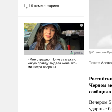
двигаемся по пути
9 комментариев
революционных изменений.
То, что несколько лет назад
было образом для
псевдонаучной фантастики,
стало всерьез обсуждаемой
идеей.
@ Станислав Кр
Tекст:
Алекс
Российски
Черном мо
сообщило
Вечером 5 
ударные бе