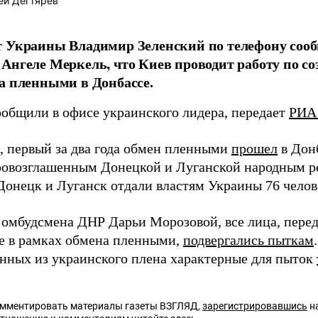
ей Дегтярев
т Украины Владимир Зеленский по телефону соо
Ангеле Меркель, что Киев проводит работу по с
а пленными в Донбассе.
ообщили в офисе украинского лидера, передает
РИА
 первый за два года обмен пленными
прошел
в Донб
ровозглашенным Донецкой и Луганской народным р
 Донецк и Луганск отдали властям Украины 76 челов
 омбудсмена ДНР Дарьи Морозовой, все лица, пере
е в рамках обмена пленными,
подвергались пыткам
нных из украинского плена характерные для пыток
омментировать материалы газеты ВЗГЛЯД,
зарегистрировавшись
на