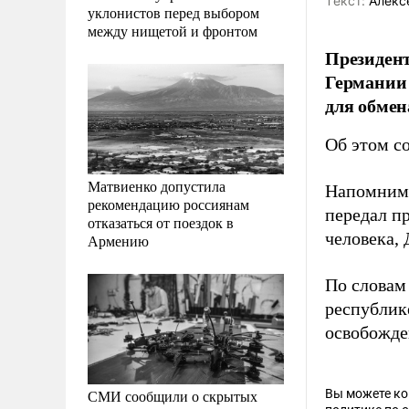
Tекст:
Алекс
уклонистов перед выбором
между нищетой и фронтом
Президен
Германии 
для обмен
Об этом с
Матвиенко допустила
Напомним,
рекомендацию россиянам
передал п
отказаться от поездок в
человека,
Армению
По словам
республик
освобожде
СМИ сообщили о скрытых
Вы можете к