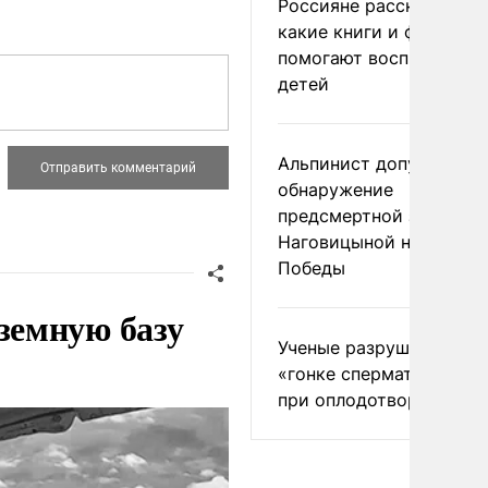
Россияне рассказали,
какие книги и фильмы
помогают воспитывать
детей
Альпинист допустил
обнаружение
предсмертной записки
Наговицыной на пике
Победы
земную базу
Ученые разрушили миф
«гонке сперматозоидов
при оплодотворении