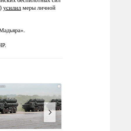
инских беспилотных сил
и)
усилил
меры личной
Мадьяра».
НР.
i