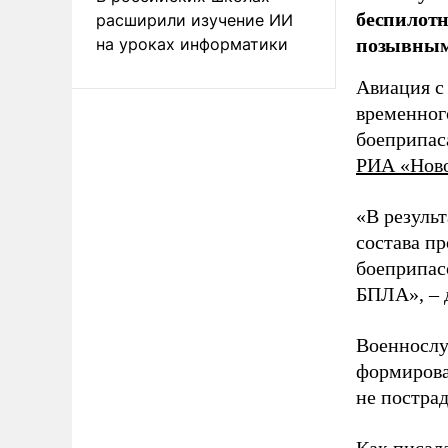
беспилотн
расширили изучение ИИ
позывным
на уроках информатики
Авиация с
временног
боеприпас
РИА «Нов
«В резуль
состава п
боеприпасо
БПЛА», – 
Военнослу
формирова
не пострад