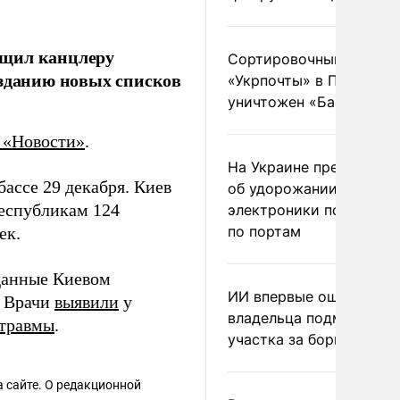
бщил канцлеру
Сортировочный пункт
озданию новых списков
«Укрпочты» в Павлогра
уничтожен «Бандероль
 «Новости»
.
На Украине предупреди
ассе 29 декабря. Киев
об удорожании китайс
еспубликам 124
электроники после уда
по портам
ек.
данные Киевом
ИИ впервые оштрафова
. Врачи
выявили
у
владельца подмосковн
травмы
.
участка за борщевик
 сайте. О редакционной