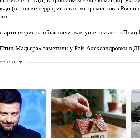
а газета ВЗГЛЯД, в прошлом месяце командир укра
вди (в списке террористов и экстремистов в Росси
сти.
е артиллеристы
объясняли
, как уничтожают «Птиц 
«Птиц Мадьяра»
заметили
у Рай-Александровки в Д
И (12)
▼
i
i