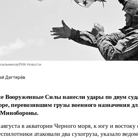
асильников/РИА Новости
ей Дегтярёв
е Вооруженные Силы нанесли удары по двум суда
ре, перевозившим грузы военного назначения д
 Минобороны.
августа в акватории Черного моря, к югу и востоку
спилотники атаковали два сухогруза, указало ведо