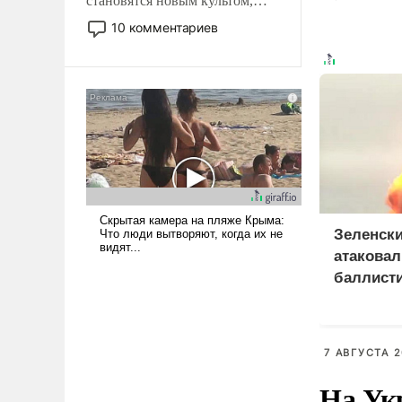
становятся новым культом,
постепенно вытесняя и
10 комментариев
отменяя традиционное
требование к человеку – быть
мужественным и твердым под
ударами судьбы, брать на себя
ответственность, помогать
слабым, идти вперед и
адаптироваться.
Зеленски
атаковал
баллист
и 115 бе
7 АВГУСТА 2
На Ук