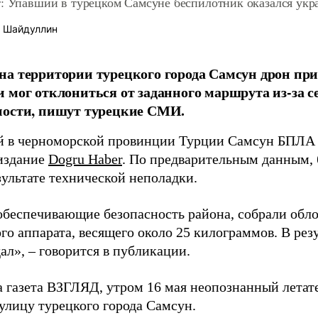
r: Упавший в турецком Самсуне беспилотник оказался ук
 Шайдуллин
а территории турецкого города Самсун дрон пр
 мог отклониться от заданного маршрута из-за с
ности, пишут турецкие СМИ.
 в черноморской провинции Турции Самсун БПЛА 
издание
Dogru Haber
. По предварительным данным, 
зультате технической неполадки.
обеспечивающие безопасность района, собрали обл
го аппарата, весящего около 25 килограммов. В рез
ал», – говорится в публикации.
а газета ВЗГЛЯД, утром 16 мая неопознанный лета
улицу турецкого города Самсун.