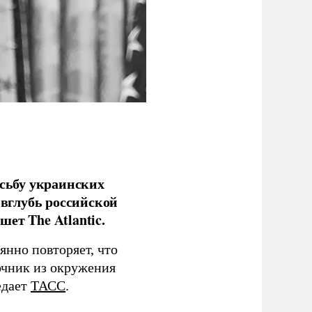
сьбу украинских
 вглубь российской
ет The Atlantic.
нно повторяет, что
чник из окружения
едает
ТАСС
.