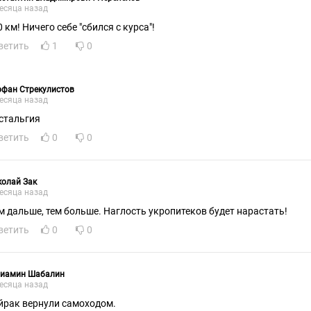
есяца назад
 км! Ничего себе "сбился с курса"!
ветить
1
0
офан Стрекулистов
есяца назад
стальгия
ветить
0
0
олай Зак
есяца назад
м дальше, тем больше. Наглость укропитеков будет нарастать!
ветить
0
0
ниамин Шабалин
есяца назад
йрак вернули самоходом.