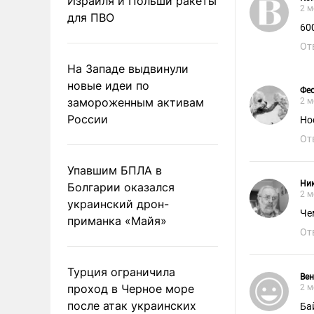
Израиля и Польши ракеты
2 м
для ПВО
600
От
На Западе выдвинули
новые идеи по
Фе
замороженным активам
2 м
России
Но
От
Упавшим БПЛА в
Ник
Болгарии оказался
2 м
украинский дрон-
Че
приманка «Майя»
От
Турция ограничила
Ве
проход в Черное море
2 м
после атак украинских
Ба