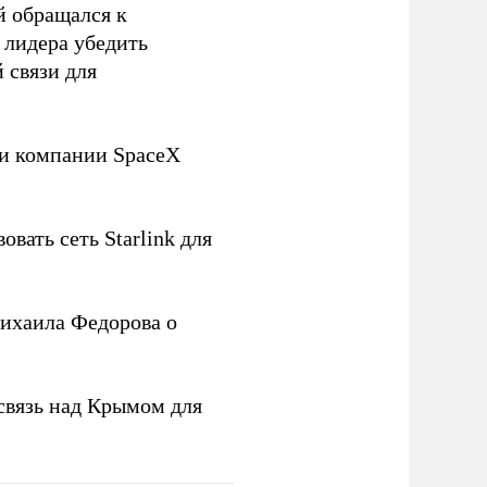
й обращался к
 лидера убедить
 связи для
ли компании SpaceX
овать сеть Starlink для
ихаила Федорова о
связь над Крымом для