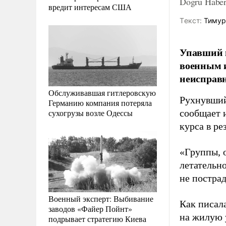
Dogru Habe
вредит интересам США
Tекст:
Тимур
Упавший н
военным и
неисправ
Обслуживавшая гитлеровскую
Рухнувший
Германию компания потеряла
сухогрузы возле Одессы
сообщает 
курса в ре
«Группы, 
летательно
не пострад
Военный эксперт: Выбивание
Как писал
заводов «Файер Пойнт»
на жилую 
подрывает стратегию Киева