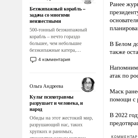
казалось, что эти вопросы
Ранее жур
Безэкипажный корабль –
решены раз и навсегда, но –
президент
задача со многими
нет, не решены.
основател
неизвестными
планирова
500-тонный безэкипажный
корабль – нечто гораздо
В Белом д
большее, чем небольшие
безэкипажные катера,
также оста
применение которых уже
4 комментария
стало обыденностью. Задача по
Напомним
созданию такого корабля очень
атак по ро
сложна и амбициозна. Однако
и ее реализация радикально
Ольга Андреева
Маск ран
поднимет наши боевые
Культ психотравмы
возможности.
помощи с 
разрушает и человека, и
народ
В 2022 го
Обиды на этот жестокий мир,
предотвра
разрушающий нас, таких
хрупких и ранимых,
КОММЕНТАРИ