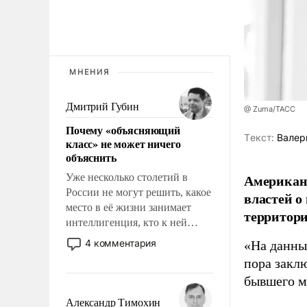
МНЕНИЯ
Дмитрий Губин
@ Zuma/ТАСС
Почему «объясняющий
Tекст:
Валер
класс» не может ничего
объяснить
Американ
Уже несколько столетий в
России не могут решить, какое
властей о
место в её жизни занимает
территори
интеллигенция, кто к ней
принадлежит, а кого из неё
4 комментария
«На данны
исключили с правом
пора закл
восстановления и без оного. И
бывшего м
чем она отличается от просто
образованных людей. Иногда
Александр Тимохин