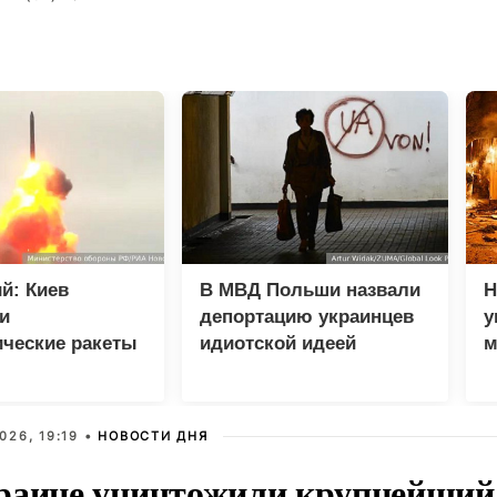
й: Киев
В МВД Польши назвали
Н
и
депортацию украинцев
у
ические ракеты
идиотской идеей
м
спилотников
026, 19:19 •
НОВОСТИ ДНЯ
раине уничтожили крупнейший 