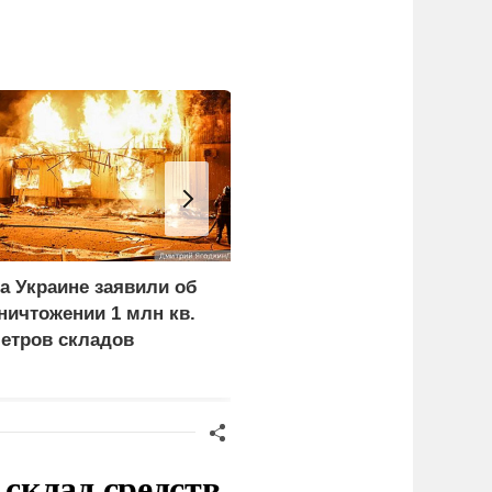
а Украине заявили об
Сортировочный пункт
ничтожении 1 млн кв.
«Укрпочты» в
етров складов
Павлограде уничтожен
«Бандеролью»
склад средств