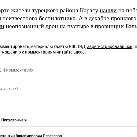
марте жители турецкого района Карасу
нашли
на поб
 неизвестного беспилотника. А в декабре прошлого
ли
неопознанный дрон на пустыре в провинции Бал
омментировать материалы газеты ВЗГЛЯД,
зарегистрировавшись
на
отношению к комментариям читайте
здесь
.
:
4
комментария
нстантин Владимирович Переяслов