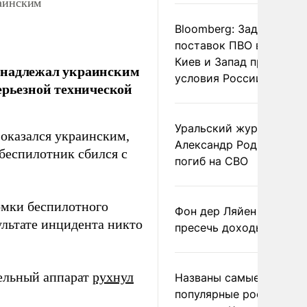
раинским
Bloomberg: Задержка
поставок ПВО вынудит
Киев и Запад принять
инадлежал украинским
условия России
ерьезной технической
Уральский журналист
оказался украинским,
Александр Родионов
беспилотник сбился с
погиб на СВО
омки беспилотного
Фон дер Ляйен призвал
ультате инцидента никто
пресечь доходы России
тельный аппарат
рухнул
Названы самые
популярные российски