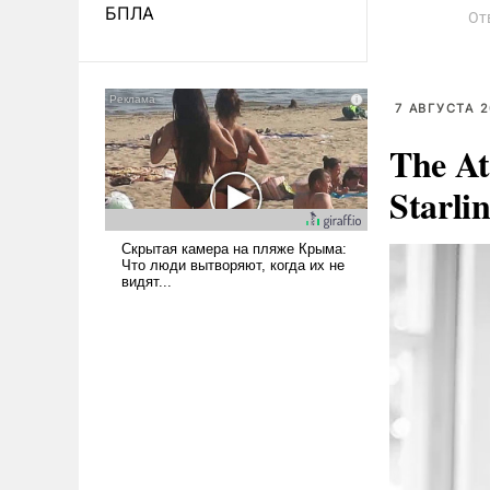
БПЛА
От
7 АВГУСТА 2
The At
Starli