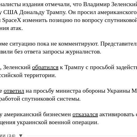
налисты издания отмечали, что Владимир Зеленски
у США Дональду Трампу. Он просил американского
я SpaceX изменить позицию по вопросу спутниковой
ния атак.
оме ситуацию пока не комментируют. Представите
вили без ответа запросы журналистов.
, Зеленский
обратился
к Трампу с просьбой задейств
ссийской территории.
ее
ответил
на просьбу министра обороны Украины М
работой спутниковой системы.
ду американский бизнесмен
отказался
активировать 
щения украинской военной операции.
И (34)
▼