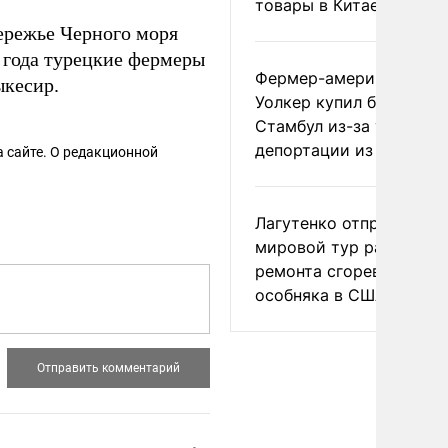
товары в Китае
ережье Черного моря
 года турецкие фермеры
Фермер-американец
ыкесир.
Уолкер купил билет в
Стамбул из-за угрозы
депортации из России
 сайте. О редакционной
Лагутенко отправился в
мировой тур ради
ремонта сгоревшего
особняка в США