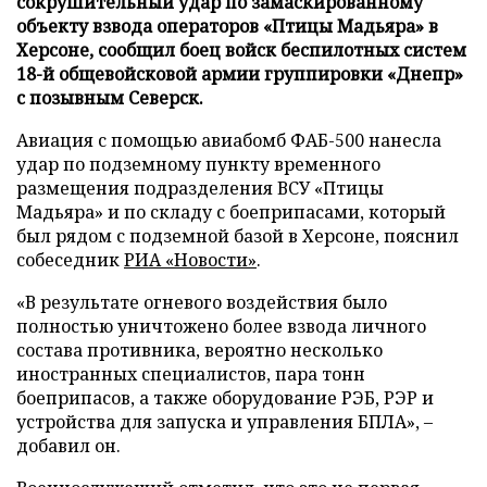
сокрушительный удар по замаскированному
объекту взвода операторов «Птицы Мадьяра» в
Херсоне, сообщил боец войск беспилотных систем
18-й общевойсковой армии группировки «Днепр»
с позывным Северск.
Авиация с помощью авиабомб ФАБ-500 нанесла
удар по подземному пункту временного
размещения подразделения ВСУ «Птицы
Мадьяра» и по складу с боеприпасами, который
был рядом с подземной базой в Херсоне, пояснил
собеседник
РИА «Новости»
.
«В результате огневого воздействия было
полностью уничтожено более взвода личного
состава противника, вероятно несколько
иностранных специалистов, пара тонн
боеприпасов, а также оборудование РЭБ, РЭР и
устройства для запуска и управления БПЛА», –
добавил он.