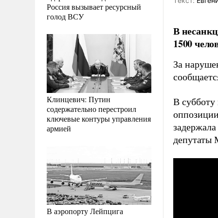
Tекст:
Евген
Россия вызывает ресурсный
голод ВСУ
В несанкц
1500 чело
За наруше
сообщаетс
Клинцевич: Путин
В субботу 
содержательно перестроил
оппозиции
ключевые контуры управления
задержала 
армией
депутаты 
В аэропорту Лейпцига