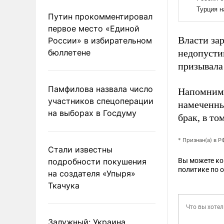
Путин прокомментировал
первое место «Единой
Власти за
России» в избирательном
бюллетене
недопусти
призывала 
Памфилова назвала число
Напомним,
участников спецоперации
намеченны
на выборах в Госдуму
брак, в то
* Признан(а) в 
Стали известны
подробности покушения
Вы можете к
политике по 
на создателя «Упыря»
Ткачука
Залужный: Украина