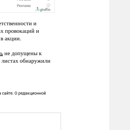
етственности и
ах провокаций и
в акции.
сь
не допущены к
х листах обнаружили
 сайте. О редакционной