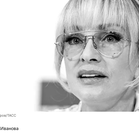
оров/ТАСС
 Иванова