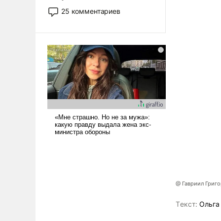
то это уже стараются не
25 комментариев
использовать – так же, как
«бабка», «дед», – хотя бы в
образованной среде, потому
что оно уже несет негативные
коннотации.
@ Гавриил Григ
Tекст:
Ольга