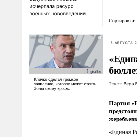
исчерпала ресурс
военных нововведений
Сортировка:
5 АВГУСТА 2
«Един
бюлле
Tекст:
Вера 
Партия «Е
предстоящ
жеребьевк
«Единая Р