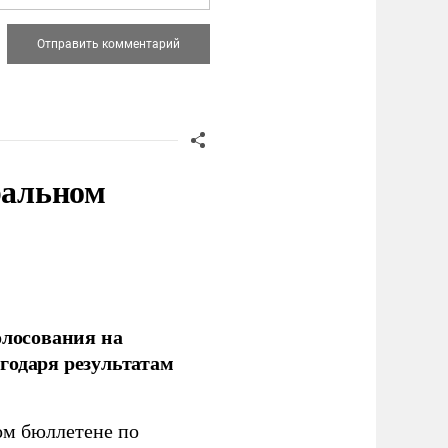
ральном
олосования на
годаря результатам
ом бюллетене по