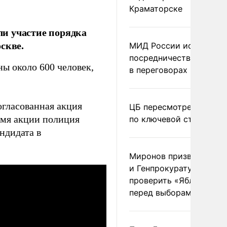
Краматорске
и участие порядка
скве.
МИД России исключил
посредничество Герма
ы около 600 человек,
в переговорах по Украи
огласованная акция
ЦБ пересмотрел прогно
емя акции полиция
по ключевой ставке
ндидата в
Миронов призвал Миню
и Генпрокуратуру
проверить «Яблоко»
перед выборами