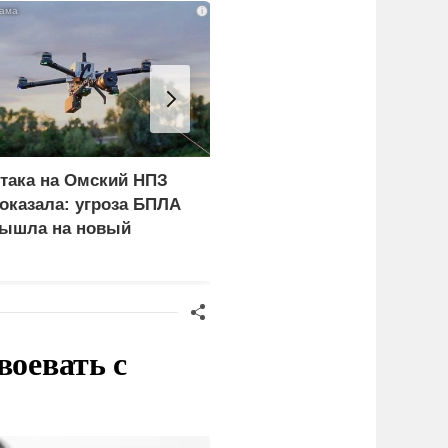
i
така на Омский НПЗ
С каким заявлением к
оказала: угроза БПЛА
России обратился
ышла на новый
Бернем накануне визита
ровень
Зеленского
воевать с