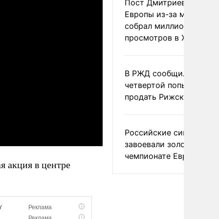
Пост Дмитриева о гибе
Европы из-за мигранто
собрал миллион
просмотров в X
В РЖД сообщили о
четвертой попытке
продать Рижский вокза
Российские синхронис
завоевали золото на
чемпионате Европы
я акция в центре