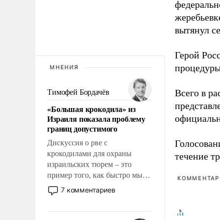
федеральн
жеребьевк
вытянул с
Герой Рос
процедуры
МНЕНИЯ
Всего в р
Тимофей Бордачёв
представл
«Большая крокодила» из
Израиля показала проблему
официальн
границ допустимого
Голосовани
Дискуссия о рве с
крокодилами для охраны
течение тр
израильских тюрем – это
пример того, как быстро мы
КОММЕНТАРИ
двигаемся по пути
7 комментариев
революционных изменений.
То, что несколько лет назад
было образом для