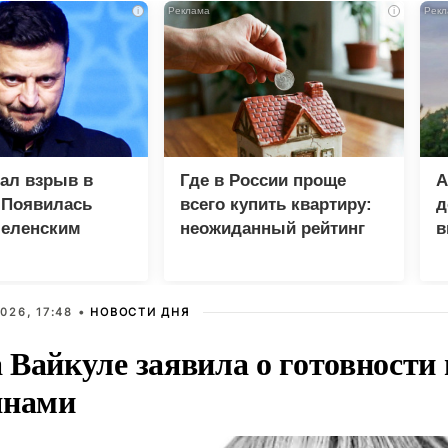
i
i
зал взрыв в
Где в России проще
А
 Появилась
всего купить квартиру:
д
Зеленским
неожиданный рейтинг
в
у
026, 17:48 •
НОВОСТИ ДНЯ
Вайкуле заявила о готовности 
янами