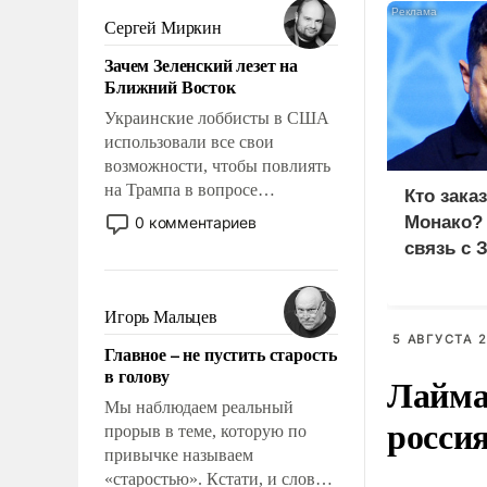
псевдонаучной фантастики,
Сергей Миркин
стало всерьез обсуждаемой
Зачем Зеленский лезет на
идеей.
Ближний Восток
Украинские лоббисты в США
использовали все свои
возможности, чтобы повлиять
на Трампа в вопросе
Кто зака
предоставления вооружений
Монако?
0 комментариев
своим нанимателям. Вероятно,
связь с 
кому-то из тех, кто
консультирует Киев, пришла в
голову мысль: хорошо бы
Игорь Мальцев
продемонстрировать, что
5 АВГУСТА 2
Главное – не пустить старость
Украина вступила в
в голову
Лайма 
вооруженное противостояние
с Ираном.
Мы наблюдаем реальный
росси
прорыв в теме, которую по
привычке называем
«старостью». Кстати, и слово-