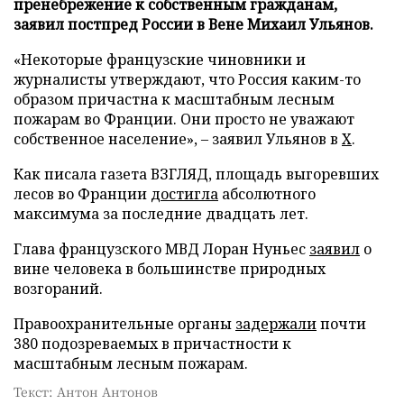
пренебрежение к собственным гражданам,
заявил постпред России в Вене Михаил Ульянов.
«Некоторые французские чиновники и
журналисты утверждают, что Россия каким-то
образом причастна к масштабным лесным
пожарам во Франции. Они просто не уважают
собственное население», – заявил Ульянов в
X
.
Как писала газета ВЗГЛЯД, площадь выгоревших
лесов во Франции
достигла
абсолютного
максимума за последние двадцать лет.
Глава французского МВД Лоран Нуньес
заявил
о
вине человека в большинстве природных
возгораний.
Правоохранительные органы
задержали
почти
380 подозреваемых в причастности к
масштабным лесным пожарам.
Текст: Антон Антонов