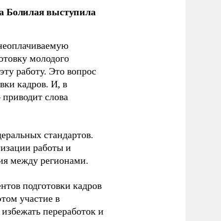
ла Болилая выступила
 неоплачиваемую
готовку молодого
ту работу. Это вопрос
ки кадров. И, в
– приводит слова
еральных стандартов.
низации работы и
ия между регионами.
ентов подготовки кадров
этом участие в
избежать переработок и