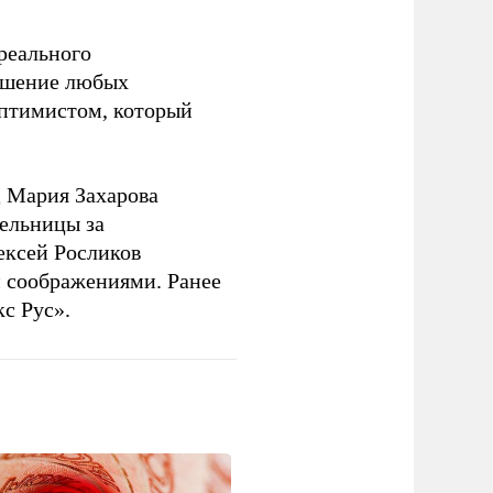
 реального
решение любых
оптимистом, который
 Мария Захарова
ельницы за
ексей Росликов
 соображениями. Ранее
с Рус».