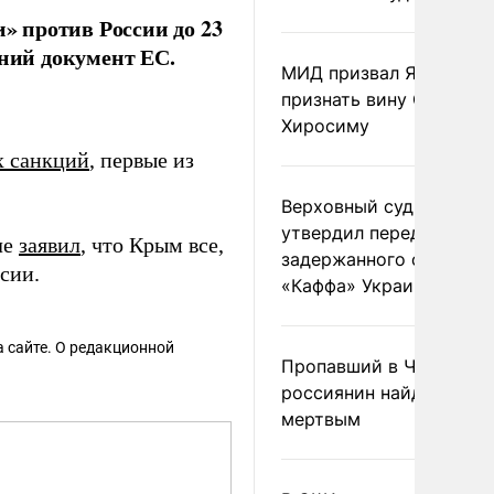
 против России до 23
нний документ ЕС.
МИД призвал Японию
признать вину США за
Хиросиму
х санкций
, первые из
Верховный суд Швеции
утвердил передачу
ле
заявил
, что Крым все,
задержанного сухогруз
сии.
«Каффа» Украине
 сайте. О редакционной
Пропавший в Черногор
россиянин найден
мертвым