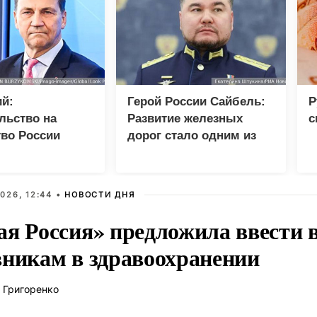
й:
Герой России Сайбель:
Р
льство на
Развитие железных
с
во России
дорог стало одним из
разрывом
приоритетов Народной
шений
программы ЕР
026, 12:44 •
НОВОСТИ ДНЯ
ая Россия» предложила ввести
вникам в здравоохранении
 Григоренко