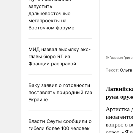
запустить
дальневосточные
мегапроекты на
Восточном форуме
МИД назвал высылку экс-
главы бюро RT из
@ Гавриил Григ
Франции расправой
Tекст:
Ольга
Баку заявил о готовности
Латвийска
поставлять природный газ
руки оруж
Украине
Артистка 
иноагентом
Власти Сеуты сообщили о
вопрос о 
гибели более 100 человек
ответ. «Я 