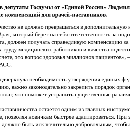
в депутаты Госдумы от «Единой России» Людми
ие компенсаций для врачей-наставников.
чество не должно превращаться в дополнительную
Врач, который берет на себя ответственность за под
та, должен получать справедливую компенсацию за э
 труду медицинских работников и качества подготов
чете, это вопрос здоровья миллионов пациентов», 
АСС
.
одчеркнула необходимость утверждения единых фед
нию, важно законодательно закрепить порядок орга
ыплат, что поможет устранить существенные различ
наставничества остается одним из главных инструм
, позволяя новичкам быстрее адаптироваться. При 
 должно быть исключительно добровольным, чтобы 