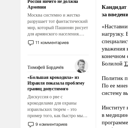
Россия ничего не должна
уязвимости США, например,
Кандидат 
Армении
перед Китаем.
за введен
Москва системно и жестко
разрушает тот фантастический
«Наставни
мир, который Пашинян рисует
нагрузку. 
для армянского населения.
Мир, где этому населению все
специалис
11 комментариев
должны просто по
уважения к
определению, где его
конечном с
политические прожекты будут
Болилой
Т
беспрекословно оплачиваться
Тимофей Бордачёв
за счет российских
«Большая крокодила» из
Политик п
налогоплательщиков и где за
Израиля показала проблему
свои поступки не нужно
По ее мне
границ допустимого
отвечать.
систему в
Дискуссия о рве с
крокодилами для охраны
Институт 
израильских тюрем – это
в медицине
пример того, как быстро мы
программе
двигаемся по пути
9 комментариев