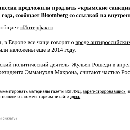
иссии предложили продлить «крымские санкции»
 года, сообщает Bloomberg со ссылкой на внутре
ообщает
«Интерфакс»
.
, в Европе все чаще говорят о
вреде антироссийски
ыли наложены еще в 2014 году.
ский политический деятель Жульен Рошеди в апре
резидента Эммануэля Макрона, считают частью Рос
омментировать материалы газеты ВЗГЛЯД,
зарегистрировавшись
на
отношению к комментариям читайте
здесь
.