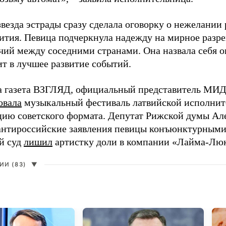
везда эстрады сразу сделала оговорку о нежелании
ития. Певица подчеркнула надежду на мирное раз
чий между соседними странами. Она назвала себя 
ит в лучшее развитие событий.
а газета ВЗГЛЯД, официальный представитель МИД
овала
музыкальный фестиваль латвийской исполнит
цию советского формата. Депутат Рижской думы Ал
нтироссийские заявления певицы конъюнктурными
й суд
лишил
артистку доли в компании «Лайма-Люк
И (83)
▼