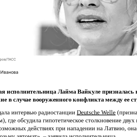
оров/ТАСС
 Иванова
я исполнительница Лайма Вайкуле призналась в
ие в случае вооруженного конфликта между ее ст
дала интервью радиостанции
Deutsche Welle
(призна
), где обсудила гипотетическое столкновение двух 
возможных действиях при нападении на Латвию, она
возьму автомат», – заявила исполнительница.