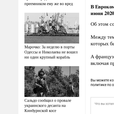
преемником ему же во вред
В Евроком
июня 2020
Об этом с
Между тем
которых б
Марочко: За неделю в порты
Одессы и Николаева не вошел
А француз
ни один крупный корабль
включая п
Вы можете к
политике по 
Сальдо сообщил о провале
украинского десанта на
Кинбурнской косе