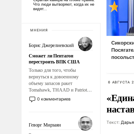
МНЕНИЯ
Сикорски
Борис Джерелиевский
Посягате
Сможет ли Пентагон
посольст
перестроить ВПК США
грозит 
Только для того, чтобы
дипотно
вернуться к довоенному
6 АВГУСТА 2
объему запасов ракет
Tomahawk, THAAD и Patriot
«Един
США потребуется более трех
0 комментариев
лет. Даже небольшая война с
наста
Ираном опустошила
американские арсеналы.
Tекст:
Дарья
Сложившаяся ситуация
Геворг Мирзаян
означает многолетний период