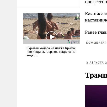
революционных изменений.
профессио
То, что несколько лет назад
было образом для
Как писал
псевдонаучной фантастики,
наставнич
стало всерьез обсуждаемой
идеей.
Ранее глав
КОММЕНТАРИ
3 АВГУСТА 2
Трамп