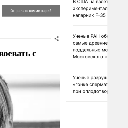
В США на взлете разби
экспериментальный др
напарник F-35
Ученые РАН обнаружил
самые древние
воевать с
поддельные монеты
Московского княжеств
Ученые разрушили миф
«гонке сперматозоидов
при оплодотворении