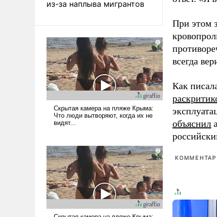
из-за наплыва мигрантов
При этом з
кровопрол
противоре
всегда вер
Как писал
раскритик
эксплуата
объяснил
а
российски
КОММЕНТАРИ