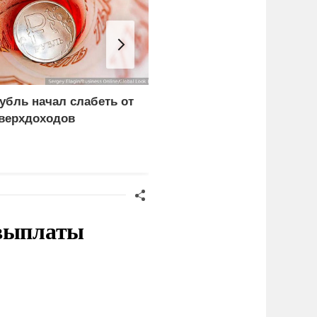
убль начал слабеть от
В США заявили о
верхдоходов
невиданной силе ударо
армии России
 выплаты