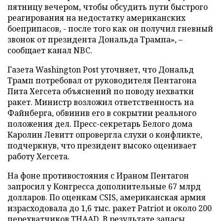
пятницу вечером, чтобы обсудить пути быстрого
реагирования на недостатку американских
боеприпасов, - после того как он получил гневный
звонок от президента Дональда Трампа», –
сообщает канал NBC.
Газета Washington Post уточняет, что Дональд
Трамп потребовал от руководителя Пентагона
Пита Хегсета объяснений по поводу нехватки
ракет. Министр возложил ответственность на
Файнберга, обвинив его в сокрытии реального
положения дел. Пресс-секретарь Белого дома
Каролин Левитт опровергла слухи о конфликте,
подчеркнув, что президент высоко оценивает
работу Хегсета.
На фоне противостояния с Ираном Пентагон
запросил у Конгресса дополнительные 67 млрд
долларов. По оценкам CSIS, американская армия
израсходовала до 1,6 тыс. ракет Patriot и около 200
перехватчиков THAAD. В результате запасы