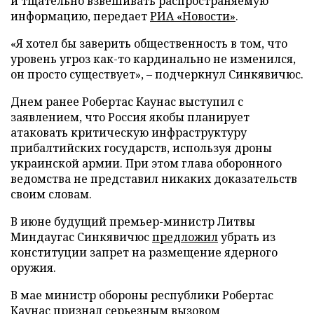
и тщательно взвешивать распространяемую
информацию, передает
РИА «Новости»
.
«Я хотел бы заверить общественность в том, что
уровень угроз как-то кардинально не изменился,
он просто существует», – подчеркнул Синкявичюс.
Днем ранее Робертас Каунас выступил с
заявлением, что Россия якобы планирует
атаковать критическую инфраструктуру
прибалтийских государств, используя дроны
украинской армии. При этом глава оборонного
ведомства не представил никаких доказательств
своим словам.
В июне будущий премьер-министр Литвы
Миндаугас Синкявичюс
предложил
убрать из
конституции запрет на размещение ядерного
оружия.
В мае министр обороны республики Робертас
Каунас
признал
серьезным вызовом