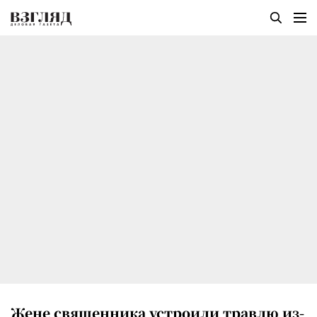
Жене священника устроили травлю из-