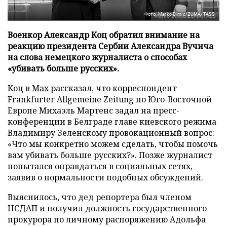
Фото: Marko Dimic/ZUMA/TASS
Военкор Александр Коц обратил внимание на
реакцию президента Сербии Александра Вучича
на слова немецкого журналиста о способах
«убивать больше русских».
Коц в
Мах
рассказал, что корреспондент
Frankfurter Allgemeine Zeitung по Юго-Восточной
Европе Михаэль Мартенс задал на пресс-
конференции в Белграде главе киевского режима
Владимиру Зеленскому провокационный вопрос:
«Что мы конкретно можем сделать, чтобы помочь
вам убивать больше русских?». Позже журналист
попытался оправдаться в социальных сетях,
заявив о нормальности подобных обсуждений.
Выяснилось, что дед репортера был членом
НСДАП и получил должность государственного
прокурора по личному распоряжению Адольфа