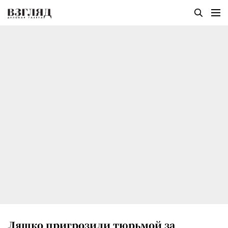
Ляшко пригрозили тюрьмой за