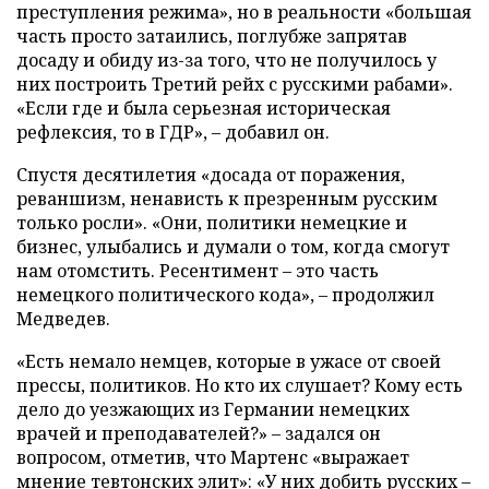
преступления режима», но в реальности «большая
часть просто затаились, поглубже запрятав
досаду и обиду из-за того, что не получилось у
них построить Третий рейх с русскими рабами».
«Если где и была серьезная историческая
рефлексия, то в ГДР», – добавил он.
Спустя десятилетия «досада от поражения,
реваншизм, ненависть к презренным русским
только росли». «Они, политики немецкие и
бизнес, улыбались и думали о том, когда смогут
нам отомстить. Ресентимент – это часть
немецкого политического кода», – продолжил
Медведев.
«Есть немало немцев, которые в ужасе от своей
прессы, политиков. Но кто их слушает? Кому есть
дело до уезжающих из Германии немецких
врачей и преподавателей?» – задался он
вопросом, отметив, что Мартенс «выражает
мнение тевтонских элит»: «У них добить русских –