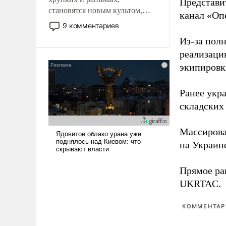
Представи
становятся новым культом,
канал «Оп
постепенно вытесняя и
9 комментариев
отменяя традиционное
Из-за пол
требование к человеку – быть
реализаци
мужественным и твердым под
ударами судьбы, брать на себя
экипировк
ответственность, помогать
слабым, идти вперед и
Ранее ук
адаптироваться.
складских
Массиров
на Украин
Прямое ра
UKRTAC.
КОММЕНТАРИ