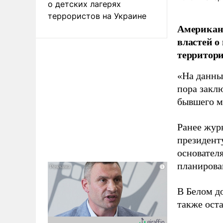
о детских лагерях
террористов на Украине
Американ
властей о
территори
«На данны
пора закл
бывшего м
Ранее жур
президент
основател
планирова
В Белом д
также оста