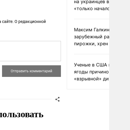
на украинцев в Польше
«только началом»
 сайте. О редакционной
Максим Галкин добавил
зарубежный райдер
пирожки, хрен и морс
Ученые в США назвали 
ягоды причиной
«взрывной» диареи
пользовать