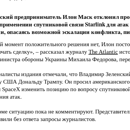
ский предприниматель Илон Маск отклонил про
 применении спутниковой связи Starlink для атак
и, опасаясь возможной эскалации конфликта, пиш
й момент положительного решения нет, Илон постоя
ючать сделку», – рассказал журналу
The Atlantic
исто
инистра обороны Украины Михаила Федорова, пер
налисты издания отмечали, что Владимир Зеленски
у США Дональду Трампу. Он просил американского
я SpaceX изменить позицию по вопросу спутниковой
ния атак.
оме ситуацию пока не комментируют. Представите
вили без ответа запросы журналистов.