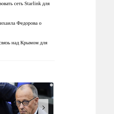
овать сеть Starlink для
ихаила Федорова о
связь над Крымом для
i