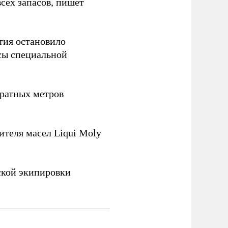
сех запасов, пишет
тия остановило
сы специальной
ратных метров
теля масел Liqui Moly
ской экипировки