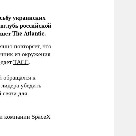
сьбу украинских
 вглубь российской
ет The Atlantic.
нно повторяет, что
чник из окружения
едает
ТАСС
.
й обращался к
 лидера убедить
 связи для
ли компании SpaceX