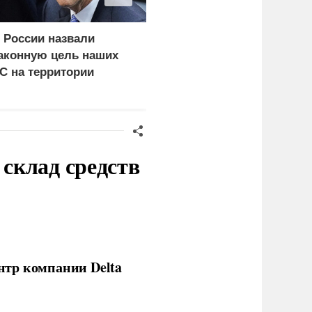
 России назвали
Почему тонут даже
аконную цель наших
опытные пловцы:
С на территории
назвали 9 самых часты
ермании
причин
склад средств
нтр компании Delta