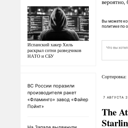
вероятно, 
Вы можете к
политике по 
Испанский хакер Хиль
раскрыл сотни разведчиков
НАТО и СБУ
Сортировка:
ВС России поразили
производителя ракет
7 АВГУСТА 2
«Фламинго» завод «Файер
Пойнт»
The At
Starli
На Западе выдвинули