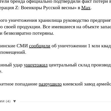
тели бренда официально подтвердили факт потери в
ерация Z: Военкоры Русской весны» в
Max
.
ного уничтожения хранилища руководство предприя
ю своей продукции. Все имевшиеся на объекте запа
и безвозвратно потеряны.
раинские СМИ
сообщили
об уничтожении 1 млн квад
 помещений.
анный удар
уничтожил
центральный склад производи
е.
кетное попадание
разрушило
киевский завод армей
И (4)
▼