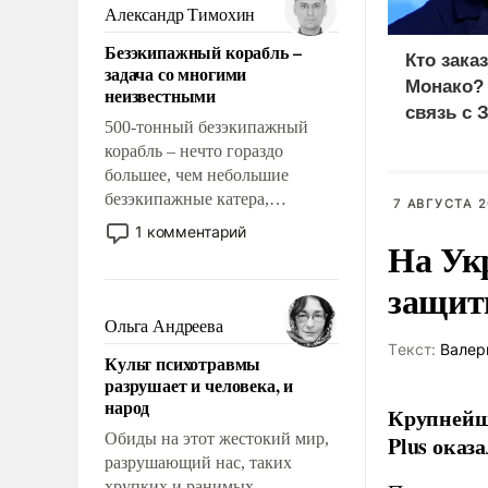
образованных людей. Иногда
Александр Тимохин
казалось, что эти вопросы
Безэкипажный корабль –
решены раз и навсегда, но –
Кто зака
задача со многими
нет, не решены.
Монако?
неизвестными
связь с 
500-тонный безэкипажный
корабль – нечто гораздо
большее, чем небольшие
безэкипажные катера,
7 АВГУСТА 2
применение которых уже
1 комментарий
На Ук
стало обыденностью. Задача по
созданию такого корабля очень
защиты
сложна и амбициозна. Однако
и ее реализация радикально
Ольга Андреева
поднимет наши боевые
Tекст:
Валер
Культ психотравмы
возможности.
разрушает и человека, и
народ
Крупнейши
Обиды на этот жестокий мир,
Plus оказ
разрушающий нас, таких
хрупких и ранимых,