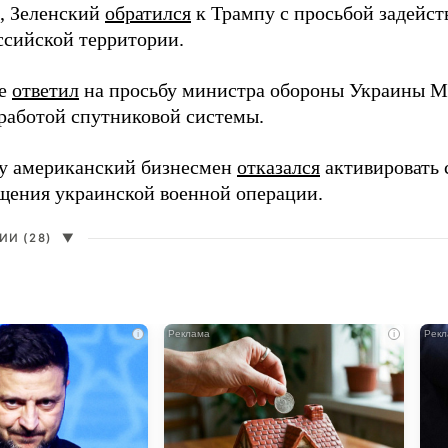
, Зеленский
обратился
к Трампу с просьбой задейств
ссийской территории.
ее
ответил
на просьбу министра обороны Украины М
работой спутниковой системы.
ду американский бизнесмен
отказался
активировать 
щения украинской военной операции.
И (28)
▼
i
i