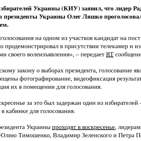
збирателей Украины (КИУ) заявил, что лидер Ра
в президенты Украины Олег Ляшко проголосовал
ем.
 голосования на одном из участков кандидат на пос
о продемонстрировал в присутствии телекамер и из
ми своего волеизъявления», – передает
RT
сообщени
кому закону о выборах президента, голосование яв
рещены фотографирование, видеофиксация результат
ция их в помещении для голосования.
скресенье за это был задержан один из избирателей
в кабинке для голосования.
резидента Украины
проходят в воскресенье
, лидера
Юлию Тимошенко, Владимир Зеленского и Петра П