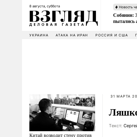
8 августа, суббота
Новость ч
Собянин: 
пытались 
УКРАИНА
АТАКА НА ИРАН
РОССИЯ И США
31 МАРТА 20
Ляшко
Tекст:
Серге
Китай возводит стену против