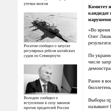
утечки мозгов
Комитет и
кандидат 
нарушени
«Во время
Олег Ляшк
результата
Росатом сообщил о запуске
регулярных рейсов китайских
По украинс
судов по Севморпути
числе зап
демонстра
Ранее в во
бюллетень 
Володин сообщил о
Выборы п
вступлении в силу законов
называют 
против предателей России