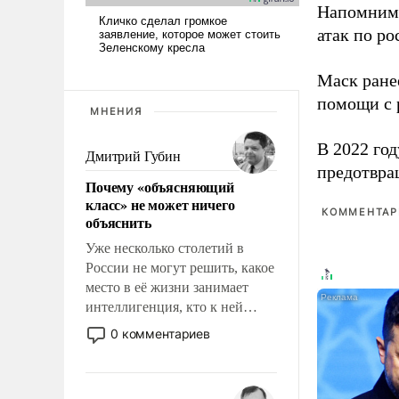
Напомним
атак по ро
Маск ран
помощи с 
МНЕНИЯ
В 2022 го
Дмитрий Губин
предотвра
Почему «объясняющий
класс» не может ничего
КОММЕНТАРИ
объяснить
Уже несколько столетий в
России не могут решить, какое
место в её жизни занимает
интеллигенция, кто к ней
принадлежит, а кого из неё
0 комментариев
исключили с правом
восстановления и без оного. И
чем она отличается от просто