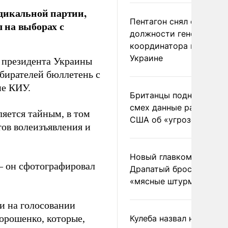
дикальной партии,
Пентагон снял с
 на выборах с
должности генерала-
координатора помощи
Украине
т президента Украины
бирателей бюллетень с
е КИУ.
Британцы подняли на
смех данные разведки
ляется тайным, в том
США об «угрозе России
ов волеизъявления и
Новый главком ВСУ
 – он сфотографировал
Драпатый бросил солда
«мясные штурмы»
ми на голосовании
орошенко, которые,
Кулеба назвал нападени