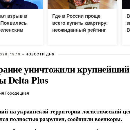
зал взрыв в
Где в России проще
В
 Появилась
всего купить квартиру:
з
Зеленским
неожиданный рейтинг
В
Г
026, 19:19 •
НОВОСТИ ДНЯ
раине уничтожили крупнейший 
 Delta Plus
ия Городецкая
й на украинской территории логистический це
ался полностью разрушен, сообщили военкоры.