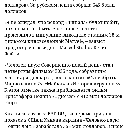
долларов). За рубежом лента собрала 645,8 млн
долларов.
«Я не ожидал, что рекорд «Финала» будет побит,
но я не мог бы быть счастливее, что это
произошло в минувшие выходные с нашим 38-м
фильмом киновселенной Marvel», – заявил
продюсер и президент Marvel Studios Кевин
Файги.
«Человек-паук: Совершенно новый день» стал
четвертым фильмом 2026 года, собравшим
миллиард долларов, после картин «Супербратья
Марио в кино 2», «Майкл» и «История игрушек 5».
К этой отметке также приближается фильм
Кристофера Нолана «Одиссея» с 912 млн долларов
сборов.
Как писала газета ВЗГЛЯД, за первые три дня
показов в США и Канаде картина «Человек-паук:
Новый день»
заработала
355 млн долларов. В июне