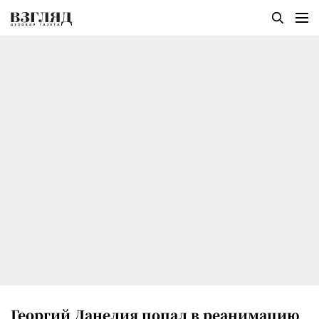
Георгий Данелия попал в реанимацию