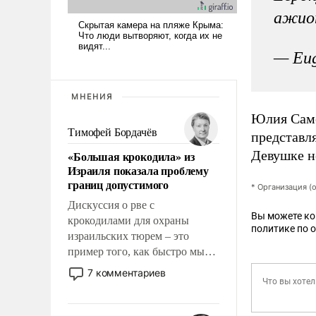
ажи
— Eu
МНЕНИЯ
Юлия Само
Тимофей Бордачёв
представл
Девушке н
«Большая крокодила» из
Израиля показала проблему
границ допустимого
* Организация (
Дискуссия о рве с
Вы можете к
крокодилами для охраны
политике по 
израильских тюрем – это
пример того, как быстро мы
двигаемся по пути
7 комментариев
революционных изменений.
То, что несколько лет назад
было образом для