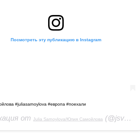
Посмотреть эту публикацию в Instagram
йлова #juliasamoylova #европа #поехали
кация от
(@jsvok)
Julia Samoylova/Юлия Самойлова
5