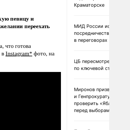
Краматорске
кую певицу и
желании переехать
МИД России исключил
посредничество Герма
в переговорах по Украи
, что готова
а в
Instagram*
фото, на
ЦБ пересмотрел прогно
по ключевой ставке
Миронов призвал Миню
и Генпрокуратуру
проверить «Яблоко»
перед выборами