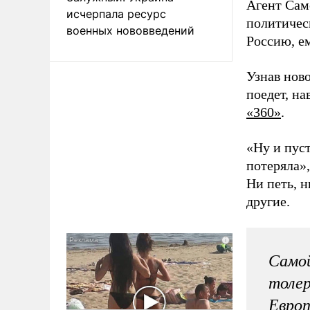
Агент Сам
исчерпала ресурс
политичес
военных нововведений
Россию, е
Узнав ново
поедет, на
«360»
.
«Ну и пуст
потеряла»,
Ни петь, н
другие.
Самой
толер
Европ