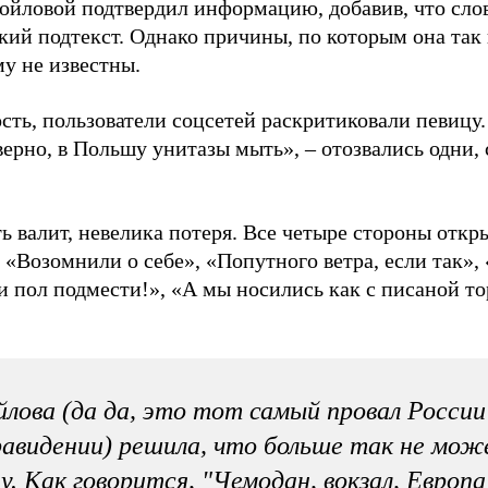
ойловой подтвердил информацию, добавив, что слов
кий подтекст. Однако причины, по которым она так
му не известны.
сть, пользователи соцсетей раскритиковали певицу.
верно, в Польшу унитазы мыть», – отозвались одни,
ь валит, невелика потеря. Все четыре стороны откр
 «Возомнили о себе», «Попутного ветра, если так»,
и пол подмести!», «А мы носились как с писаной то
лова (да да, это тот самый провал России
авидении) решила, что больше так не може
у. Как говорится, "Чемодан, вокзал, Европа