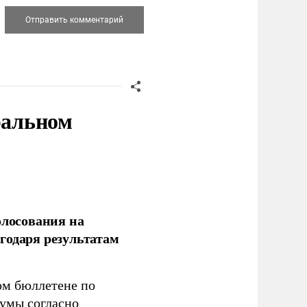
ральном
олосования на
годаря результатам
ом бюллетене по
думы согласно