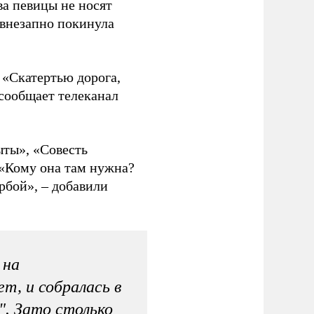
а певицы не носят
 внезапно покинула
 «Скатертью дорога,
 сообщает телеканал
ыты», «Совесть
 «Кому она там нужна?
рбой», – добавили
 на
т, и собралась в
". Зато столько