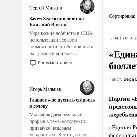
псевдонаучной фантастики,
Сергей Миркин
стало всерьез обсуждаемой
Сортировка:
Зачем Зеленский лезет на
идеей.
Ближний Восток
Украинские лоббисты в США
5 АВГУСТА 2
использовали все свои
возможности, чтобы повлиять
«Един
на Трампа в вопросе
предоставления вооружений
бюлле
0 комментариев
своим нанимателям. Вероятно,
кому-то из тех, кто
Tекст:
Вера 
консультирует Киев, пришла в
голову мысль: хорошо бы
Игорь Мальцев
продемонстрировать, что
Партия «Е
Главное – не пустить старость
Украина вступила в
предстоящ
в голову
вооруженное противостояние
жеребьевк
с Ираном.
Мы наблюдаем реальный
прорыв в теме, которую по
«Единая Р
привычке называем
федеральн
«старостью». Кстати, и слово-