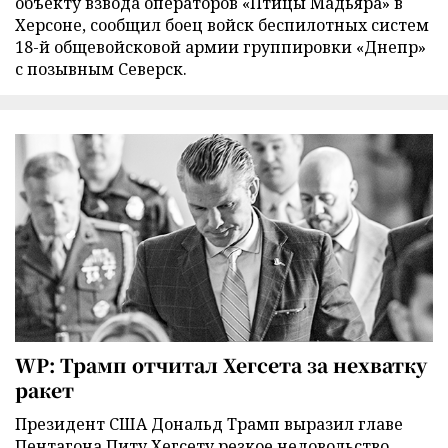
объекту взвода операторов «Птицы Мадьяра» в
Херсоне, сообщил боец войск беспилотных систем
18-й общевойсковой армии группировки «Днепр»
с позывным Северск.
WP: Трамп отчитал Хегсета за нехватку
ракет
Президент США Дональд Трамп выразил главе
Пентагона Питу Хегсету резкое недовольство