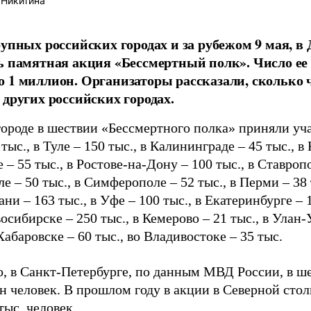
 Никитина
рупных российских городах и за рубежом 9 мая, в
ь памятная акция «Бессмертный полк». Число ее
 1 миллион. Организаторы рассказали, сколько
 других российских городах.
городе в шествии «Бессмертного полка» приняли учас
 тыс., в Туле – 150 тыс., в Калининграде – 45 тыс., в
 – 55 тыс., в Ростове-на-Дону – 100 тыс., в Ставропо
е – 50 тыс., в Симферополе – 52 тыс., в Перми – 38 
зани – 163 тыс., в Уфе – 100 тыс., в Екатеринбурге –
восибирске – 250 тыс., в Кемерово – 21 тыс., в Улан-
 Хабаровске – 60 тыс., во Владивостоке – 35 тыс.
о, в Санкт-Петербурге, по данным МВД России, в ш
лн человек. В прошлом году в акции в Северной сто
тыс. человек.