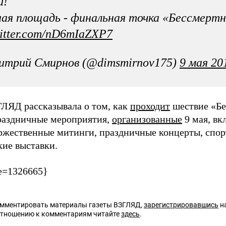
и!
ая площадь - финальная точка «Бессмертн
witter.com/nD6mIaZXP7
итрий Смирнов (@dimsmirnov175)
9 мая 201
ГЛЯД рассказывала о том, как
проходит
шествие «Бе
раздничные мероприятия,
организованные
9 мая, в
ржественные митинги, праздничные концерты, спор
кие выставки.
e=1326665}
омментировать материалы газеты ВЗГЛЯД,
зарегистрировавшись
на
отношению к комментариям читайте
здесь
.