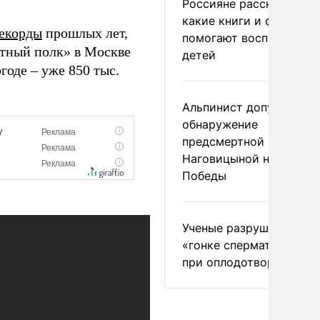
Россияне рассказали,
какие книги и фильмы
екорды
прошлых лет,
помогают воспитывать
ртный полк» в Москве
детей
годе – уже 850 тыс.
Альпинист допустил
обнаружение
предсмертной записки
Наговицыной на пике
Победы
Ученые разрушили миф
«гонке сперматозоидов
при оплодотворении