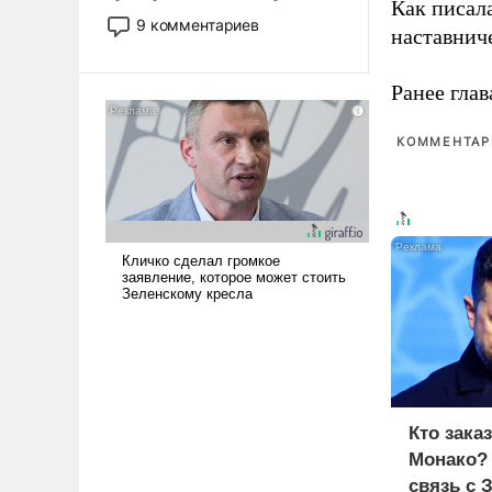
Как писал
двигаемся по пути
9 комментариев
наставнич
революционных изменений.
То, что несколько лет назад
было образом для
Ранее глав
псевдонаучной фантастики,
стало всерьез обсуждаемой
КОММЕНТАРИ
идеей.
Кто зака
Монако?
связь с 