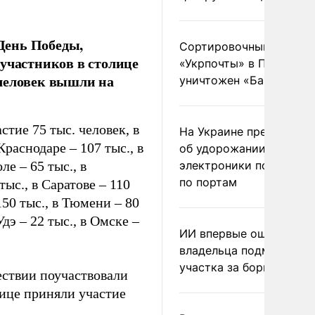
 День Победы,
Сортировочный пункт
 участников в столице
«Укрпочты» в Павлогра
 человек вышли на
уничтожен «Бандероль
тие 75 тыс. человек, в
На Украине предупреди
 Краснодаре – 107 тыс., в
об удорожании китайс
ле – 65 тыс., в
электроники после уда
по портам
тыс., в Саратове – 110
 150 тыс., в Тюмени – 80
Удэ – 22 тыс., в Омске –
ИИ впервые оштрафова
владельца подмосковн
участка за борщевик
ествии поучаствовали
лице приняли участие