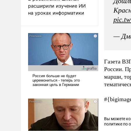
Дошл
расширили изучение ИИ
Красн
на уроках информатики
pic.t
— Дм
Газета ВЗ
России. П
марши, то
тематичес
#{bigimag
Вы можете к
политике по 