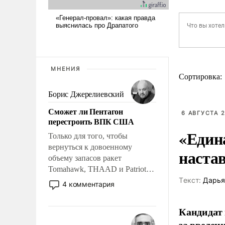
МНЕНИЯ
Сортировка:
Борис Джерелиевский
Сможет ли Пентагон
6 АВГУСТА 2
перестроить ВПК США
«Един
Только для того, чтобы
вернуться к довоенному
наста
объему запасов ракет
Tomahawk, THAAD и Patriot
США потребуется более трех
Tекст:
Дарья
4 комментария
лет. Даже небольшая война с
Ираном опустошила
Кандидат 
американские арсеналы.
за введен
Сложившаяся ситуация