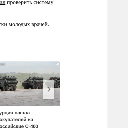
ил
проверить систему
тки молодых врачей.
i
урция нашла
Россия больше не буде
окупателей на
церемониться - теперь
оссийские C-400
это законная цель в