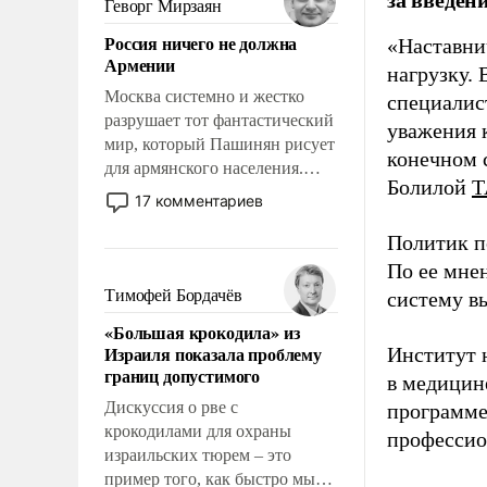
Геворг Мирзаян
означает многолетний период
Россия ничего не должна
«Наставни
уязвимости США, например,
Армении
перед Китаем.
нагрузку. 
Москва системно и жестко
специалис
разрушает тот фантастический
уважения к
мир, который Пашинян рисует
конечном с
для армянского населения.
Болилой
Т
Мир, где политические
17 комментариев
прожекты будут безусловно
оплачиваться за счет
Политик п
российских
По ее мне
налогоплательщиков и где
Тимофей Бордачёв
систему в
Еревану за свои поступки не
«Большая крокодила» из
нужно отвечать.
Израиля показала проблему
Институт 
границ допустимого
в медицине
Дискуссия о рве с
программе
крокодилами для охраны
профессио
израильских тюрем – это
пример того, как быстро мы