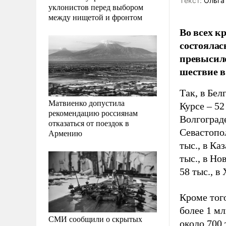
Tекст:
Ольга
уклонистов перед выбором
между нищетой и фронтом
Во всех к
состоялас
превысило
шествие в
Так, в Бел
Матвиенко допустила
Курсе – 52
рекомендацию россиянам
Волгограде
отказаться от поездок в
Севастопол
Армению
тыс., в Ка
тыс., в Но
58 тыс., в
Кроме тог
более 1 м
СМИ сообщили о скрытых
около 700 