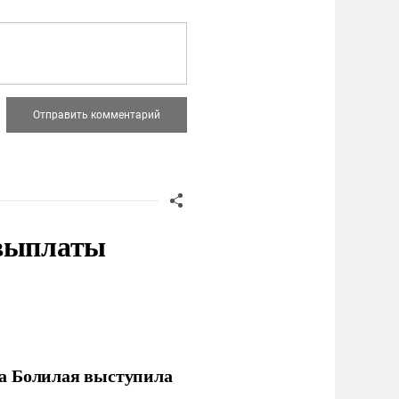
 выплаты
ла Болилая выступила