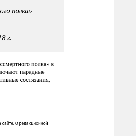
ого полка»
8 г.
ссмертного полка» в
ключают парадные
тивные состязания,
 сайте. О редакционной