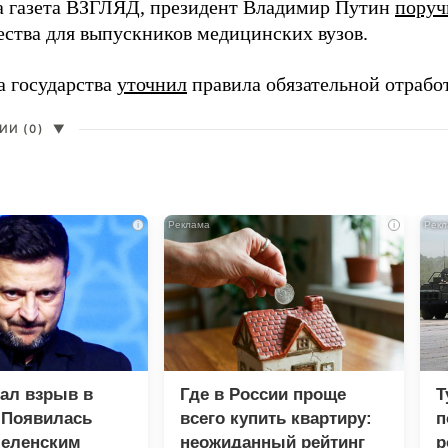
а газета ВЗГЛЯД, президент Владимир Путин
поруч
ества для выпускников медицинских вузов.
а государства
уточнил
правила обязательной отрабо
И (0)
▼
i
i
зал взрыв в
Где в России проще
Т
 Появилась
всего купить квартиру:
п
Зеленским
неожиданный рейтинг
р