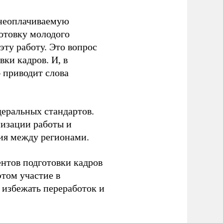
 неоплачиваемую
готовку молодого
ту работу. Это вопрос
ки кадров. И, в
– приводит слова
еральных стандартов.
низации работы и
ия между регионами.
ентов подготовки кадров
этом участие в
избежать переработок и