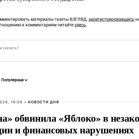
омментировать материалы газеты ВЗГЛЯД,
зарегистрировавшись
на
отношению к комментариям читайте
здесь
.
026, 16:56 •
НОВОСТИ ДНЯ
на» обвинила «Яблоко» в незак
ции и финансовых нарушениях