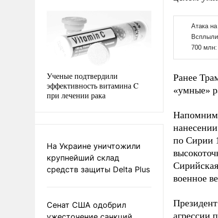
Ученые подтвердили
Ранее Тра
эффективность витамина C
«умные» р
при лечении рака
Напомним,
нанесении
по Сирии 
На Украине уничтожили
высокоточ
крупнейший склад
Сирийска
средств защиты Delta Plus
военное в
Президент
Сенат США одобрил
агрессии п
ужесточение санкций