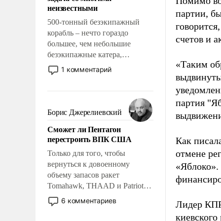
Помимо во
адаптироваться.
неизвестными
партии, б
500-тонный безэкипажный
говорится,
корабль – нечто гораздо
счетов и 
большее, чем небольшие
безэкипажные катера,
«Таким об
применение которых уже
1 комментарий
выдвинуты
стало обыденностью. Задача по
созданию такого корабля очень
уведомлени
сложна и амбициозна. Однако
партия "Я
и ее реализация радикально
Борис Джерелиевский
выдвижения
поднимет наши боевые
Сможет ли Пентагон
возможности.
перестроить ВПК США
Как писал
отмене ре
Только для того, чтобы
вернуться к довоенному
«Яблоко».
объему запасов ракет
финансиро
Tomahawk, THAAD и Patriot
США потребуется более трех
6 комментариев
Лидер КП
лет. Даже небольшая война с
киевского
Ираном опустошила