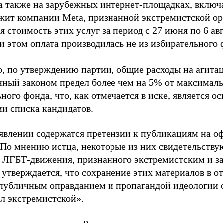
 а также на зарубежных интернет-площадках, включа
жит компании Meta, признанной экстремистской ор
 стоимость этих услуг за период с 27 июня по 6 ав
и этом оплата производилась не из избирательного 
о, по утверждению партии, общие расходы на агит
нный законом предел более чем на 5% от максималь
ного фонда, что, как отмечается в иске, является 
ии списка кандидатов.
аявлении содержатся претензии к публикациям на о
 По мнению истца, некоторые из них свидетельству
 ЛГБТ-движения, признанного экстремистским и з
 утверждается, что сохранение этих материалов в о
«публичным оправданием и пропагандой идеологии 
ал экстремистской».