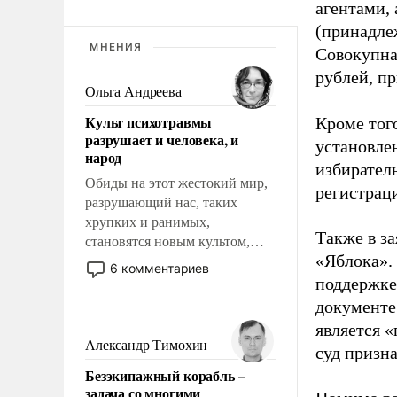
агентами,
(принадле
МНЕНИЯ
Совокупная
рублей, пр
Ольга Андреева
Культ психотравмы
Кроме тог
разрушает и человека, и
установле
народ
избиратель
Обиды на этот жестокий мир,
регистрац
разрушающий нас, таких
хрупких и ранимых,
Также в з
становятся новым культом,
«Яблока».
постепенно вытесняя и
6 комментариев
отменяя традиционное
поддержке
требование к человеку – быть
документе
мужественным и твердым под
является 
ударами судьбы, брать на себя
Александр Тимохин
суд призн
ответственность, помогать
Безэкипажный корабль –
слабым, идти вперед и
задача со многими