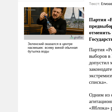
Tекст:
Елиза
Партия «Р
предвыбор
отменить 
Государст
Партия «Р
выборов в
допустил 
законодат
экстремиз
списка».
Одним из 
агитацион
«Яблока» 