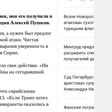
и, они его получили в
Возле Новороссийска
рации Алексей Пушков.
атакован сухогруз под
турецким флагом
я, а нужен был предлог
кой атаки. Чистая
 выразив уверенность в
Минтруд предложил
 в Сирии.
расширить список
получателей двух пенс
ло свое действие. «Ни
ойны на сегодняшний
Суд Петербурга заочно
арестовал супругу
Александра Невзорова
 что сирийскими
13. «Если Трамп хотел
тиворакеты оказались в
Финские пограничники