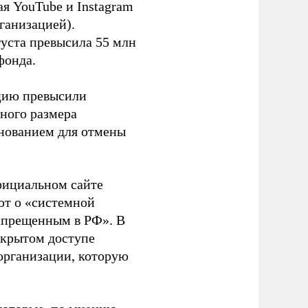
я YouTube и Instagram
ганизацией).
густа превысила 55 млн
фонда.
ацию превысили
ного размера
основанием для отмены
фициальном сайте
ют о «системной
апрещенным в РФ». В
ткрытом доступе
организации, которую