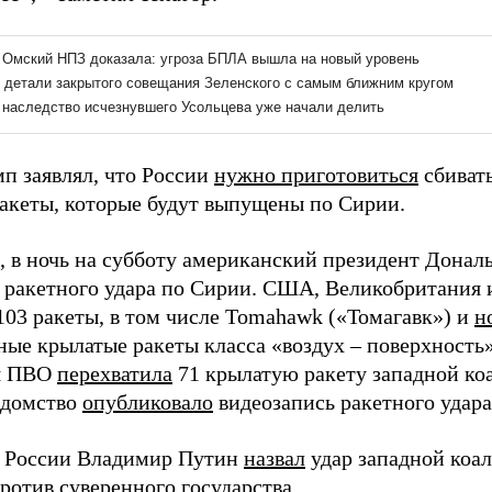
мп заявлял, что России
нужно приготовиться
сбивать
акеты, которые будут выпущены по Сирии.
 в ночь на субботу американский президент Донал
 ракетного удара по Сирии. США, Великобритания
103 ракеты, в том числе Tomahawk («Томагавк») и
н
ные крылатые ракеты класса «воздух – поверхност
я ПВО
перехватила
71 крылатую ракету западной ко
едомство
опубликовало
видеозапись ракетного удара
 России Владимир Путин
назвал
удар западной коа
ротив суверенного государства.