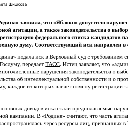
вета Шишкова
одина» заявила, что «Яблоко» допустило наруше
ной агитации, а также законодательства о выбор
регистрацию федерального списка кандидатов па
венную думу. Соответствующий иск направлен в с
одина» подала иск в Верховный суд с требованием с
 Госдуму, передает
ТАСС
. Истец заявляет, что «адм
многочисленные нарушения законодательства о выбор
ельства об интеллектуальной собственности и о про
му, каждое из которых влечет отмену регистрации 
основных доводов иска стали предполагаемые нару
ной кампании. В «Родине» считают, что часть агит
распространялась через ресурсы лиц, признанных 