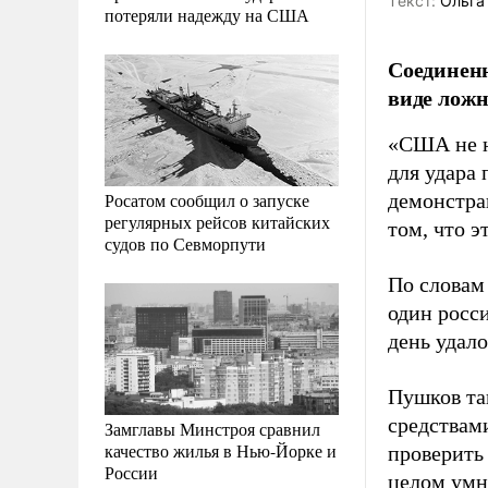
Tекст:
Ольга
потеряли надежду на США
Соединенн
виде ложн
«США не н
для удара
Росатом сообщил о запуске
демонстра
регулярных рейсов китайских
том, что э
судов по Севморпути
По словам
один росс
день удало
Пушков та
средствами
Замглавы Минстроя сравнил
качество жилья в Нью-Йорке и
проверить 
России
целом умне