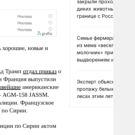
закрыли проходы для
диких животных на
границе с Россией
Семье фермера Уолкер
из мема «веселый
 хорошие, новые и
молочник» пригрозили
выдворением из Росси
ьд Трамп
отдал приказ
о
 и Франция выпустили
Эксперт объяснил
овейшие
американские
пропажу белых грибов 
ь» AGM-158 JASSM.
лесах этим летом
алиции. Французское
 по Сирии.
лиции по Сирии актом