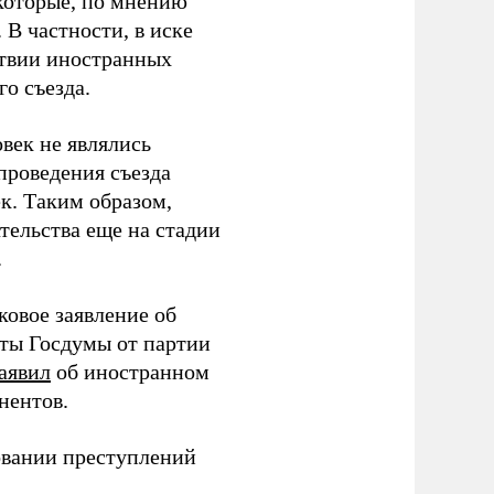
которые, по мнению
В частности, в иске
тствии иностранных
о съезда.
век не являлись
проведения съезда
ек. Таким образом,
тельства еще на стадии
.
ковое заявление об
аты Госдумы от партии
аявил
об иностранном
нентов.
овании преступлений