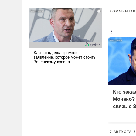
американские арсеналы.
Сложившаяся ситуация
КОММЕНТАРИ
означает многолетний период
уязвимости США, например,
перед Китаем.
Кто зака
Монако?
связь с 
7 АВГУСТА 2