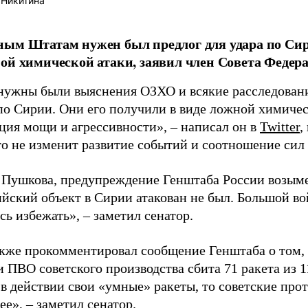
 Никитина
ым Штатам нужен был предлог для удара по Сири
ой химической атаки, заявил член Совета Феде
ужны были выяснения ОЗХО и всякие расследовани
 по Сирии. Они его получили в виде ложной химичес
ция мощи и агрессивности», – написал он в
Twitter
,
то не изменит развитие событий и соотношение сил
 Пушкова, предупреждение Генштаба России возыме
ийский объект в Сирии атакован не был. Большой в
сь избежать», – заметил сенатор.
кже прокомментировал сообщение Генштаба о том,
 ПВО советского производства сбита 71 ракета из 1
в действии свои «умные» ракеты, то советские про
е», – заметил сенатор.