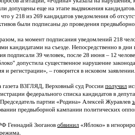
просов агитации, «Родина» указала на нарушения, 
ыли допущены еще на этапе выдвижения кандидатов. 
 что у 218 из 269 кандидатов уведомления об отсу
активов были подписаны до проведения предвыборног
разом, на момент подписания уведомлений 218 чело
ми кандидатами на съезде. Непосредственно в дни 
я подписали 39 человек, после 28 июня – 12 челов
блоко" допустила существенное нарушение законода
 и регистрации», – говорится в исковом заявлении
а газета ВЗГЛЯД, Верховный суд России
получил
ис
гистрации федерального списка кандидатов в депут
 Председатель партии «Родина» Алексей Журавлев
з
вании предвыборной кампании политических оппо
РФ Геннадий Зюганов
обвинил
«Яблоко» в игнорир
 режима.