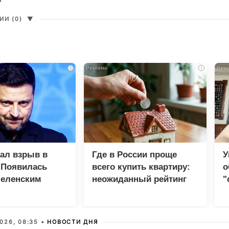
И (0)
▼
i
i
зал взрыв в
Где в России проще
У
 Появилась
всего купить квартиру:
о
Зеленским
неожиданный рейтинг
"
с
026, 08:35 •
НОВОСТИ ДНЯ