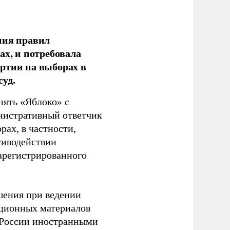
ния правил
ах, и потребовала
ртии на выборах в
уд.
нять «Яблоко» с
инистративный ответчик
ах, в частности,
тиводействии
зарегистрированного
шения при ведении
ационных материалов
в России иностранными