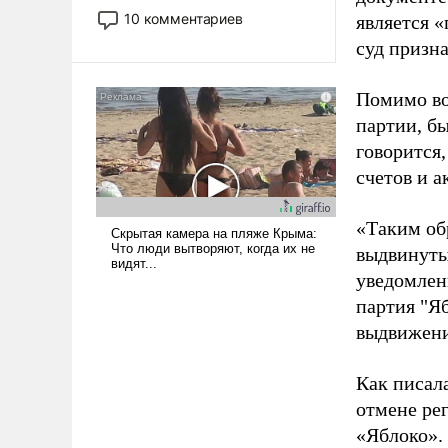
постепенно вытесняя и
10 комментариев
является 
отменяя традиционное
суд призн
требование к человеку – быть
мужественным и твердым под
Помимо во
ударами судьбы, брать на себя
ответственность, помогать
партии, б
слабым, идти вперед и
говорится,
адаптироваться.
счетов и 
«Таким об
выдвинуты
уведомлени
партия "Я
выдвижения
Как писал
отмене ре
«Яблоко».