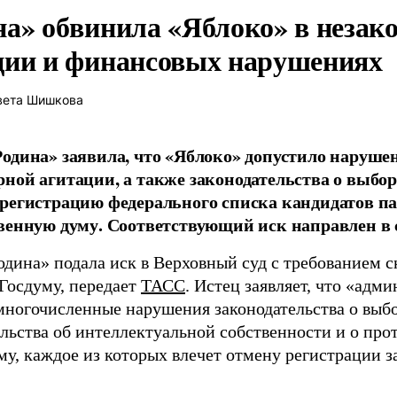
на» обвинила «Яблоко» в незак
ции и финансовых нарушениях
вета Шишкова
одина» заявила, что «Яблоко» допустило наруше
ной агитации, а также законодательства о выбор
регистрацию федерального списка кандидатов па
венную думу. Соответствующий иск направлен в с
одина» подала иск в Верховный суд с требованием с
 Госдуму, передает
ТАСС
. Истец заявляет, что «адм
многочисленные нарушения законодательства о выбор
ельства об интеллектуальной собственности и о про
му, каждое из которых влечет отмену регистрации 