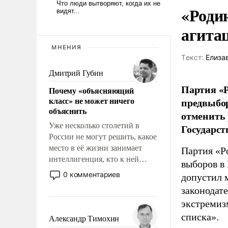
«Роди
агита
МНЕНИЯ
Tекст:
Елиза
Дмитрий Губин
Партия «Р
Почему «объясняющий
класс» не может ничего
предвыбор
объяснить
отменить 
Уже несколько столетий в
Государст
России не могут решить, какое
место в её жизни занимает
Партия «Р
интеллигенция, кто к ней
выборов в
принадлежит, а кого из неё
0 комментариев
допустил 
исключили с правом
законодат
восстановления и без оного. И
экстремиз
чем она отличается от просто
образованных людей. Иногда
списка».
Александр Тимохин
казалось, что эти вопросы