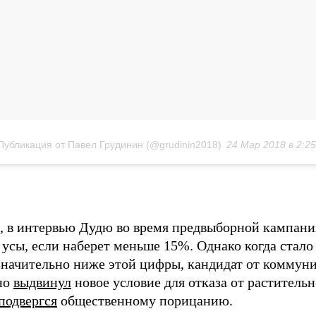
Публикация от Павел Грудинин (@grudinin2018)
24 Мар 2018 в 2:2
 в интервью Дудю во время предвыборной кампани
 усы, если наберет меньше 15%. Однако когда стало 
 значительно ниже этой цифры, кандидат от коммун
но
выдвинул
новое условие для отказа от растительн
подвергся
общественному порицанию.