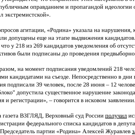
«публичным оправданием и пропагандой идеологии 
ал экстремистской».
просов агитации, «Родина» указала на нарушения, 
ыли допущены еще на этапе выдвижения кандидатов. 
 что у 218 из 269 кандидатов уведомления об отсу
активов были подписаны до проведения предвыборног
разом, на момент подписания уведомлений 218 чело
ми кандидатами на съезде. Непосредственно в дни 
я подписали 39 человек, после 28 июня – 12 челов
блоко" допустила существенное нарушение законода
 и регистрации», – говорится в исковом заявлении
а газета ВЗГЛЯД, Верховный суд России
получил
ис
гистрации федерального списка кандидатов в депут
 Председатель партии «Родина» Алексей Журавлев
з