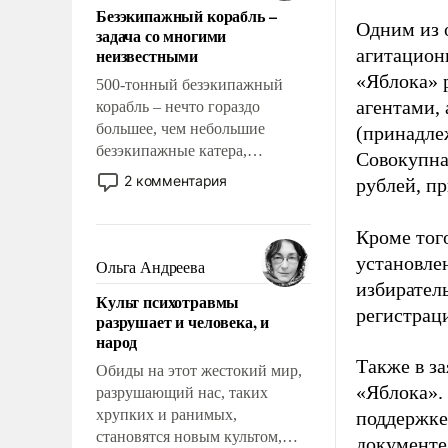
Безэкипажный корабль –
решены раз и навсегда, но –
Одним из 
задача со многими
нет, не решены.
неизвестными
агитацион
«Яблока» 
500-тонный безэкипажный
агентами,
корабль – нечто гораздо
большее, чем небольшие
(принадле
безэкипажные катера,
Совокупная
применение которых уже
2 комментария
рублей, пр
стало обыденностью. Задача по
созданию такого корабля очень
Кроме тог
сложна и амбициозна. Однако
и ее реализация радикально
установле
Ольга Андреева
поднимет наши боевые
избиратель
Культ психотравмы
возможности.
регистрац
разрушает и человека, и
народ
Также в з
Обиды на этот жестокий мир,
«Яблока».
разрушающий нас, таких
хрупких и ранимых,
поддержке
становятся новым культом,
документе