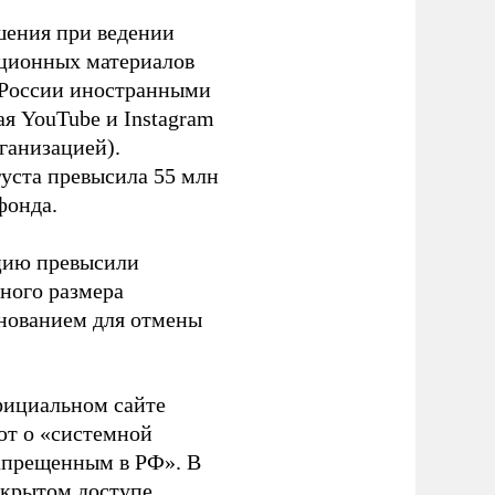
шения при ведении
ационных материалов
в России иностранными
я YouTube и Instagram
ганизацией).
густа превысила 55 млн
фонда.
ацию превысили
ного размера
основанием для отмены
фициальном сайте
ют о «системной
апрещенным в РФ». В
ткрытом доступе