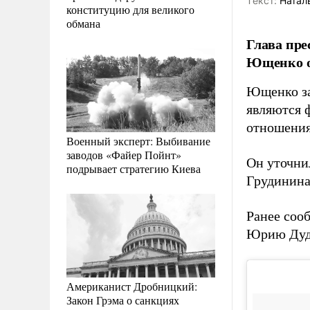
Tекст:
Натал
конституцию для великого
обмана
Глава пре
Ющенко оп
Ющенко за
являются ф
отношени
Военный эксперт: Выбивание
заводов «Файер Пойнт»
Он уточни
подрывает стратегию Киева
Грудинина
Ранее соо
Юрию Дуд
Американист Дробницкий:
Закон Грэма о санкциях