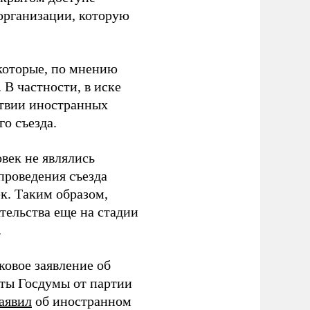
организации, которую
которые, по мнению
В частности, в иске
тствии иностранных
о съезда.
век не являлись
проведения съезда
ек. Таким образом,
тельства еще на стадии
.
ковое заявление об
аты Госдумы от партии
аявил
об иностранном