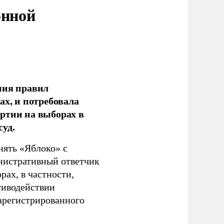
онной
ния правил
ах, и потребовала
ртии на выборах в
уд.
нять «Яблоко» с
инистративный ответчик
ах, в частности,
тиводействии
зарегистрированного