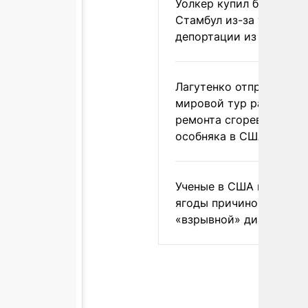
Уолкер купил билет в
Стамбул из-за угрозы
депортации из России
Лагутенко отправился в
мировой тур ради
ремонта сгоревшего
особняка в США
Ученые в США назвали 
ягоды причиной
«взрывной» диареи