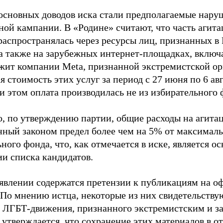
основных доводов иска стали предполагаемые нару
ной кампании. В «Родине» считают, что часть агит
распространялась через ресурсы лиц, признанных 
 а также на зарубежных интернет-площадках, включа
жит компании Meta, признанной экстремистской ор
 стоимость этих услуг за период с 27 июня по 6 ав
и этом оплата производилась не из избирательного 
о, по утверждению партии, общие расходы на агит
нный законом предел более чем на 5% от максималь
ного фонда, что, как отмечается в иске, является 
ии списка кандидатов.
аявлении содержатся претензии к публикациям на о
 По мнению истца, некоторые из них свидетельству
 ЛГБТ-движения, признанного экстремистским и з
 утверждается, что сохранение этих материалов в о