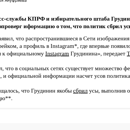
ья Ануфриева
сс-службы КПРФ и избирательного штаба Груди
роверг иформацию о том, что политик сбрил ус
явил, что распространившиеся в Сети изображения
ейком, а профиль в Instagram*, где впервые появил
я к официальному
Instagram
Грудинина», передает
л, что в социальных сетях существует множество ф
, и официальной информации насчет усов политика
бщалось, что Грудинин якобы
сбрил
усы, выполнив 
ю**.