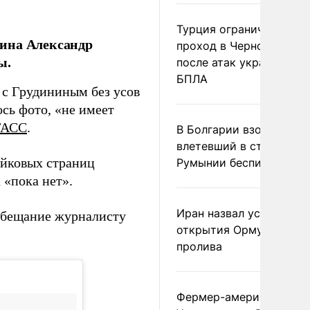
Турция ограничила
нина Александр
проход в Черное море
ы.
после атак украинских
БПЛА
 с Грудининым без усов
ось фото, «не имеет
ТАСС
.
В Болгарии взорвался
влетевший в страну из
ейковых страниц
Румынии беспилотник
 «пока нет».
Иран назвал условие
обещание журналисту
открытия Ормузского
пролива
Фермер-американец