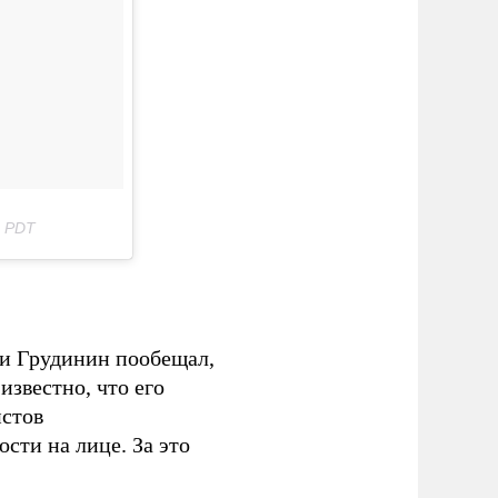
5 PDT
и Грудинин пообещал,
известно, что его
истов
ости на лице. За это