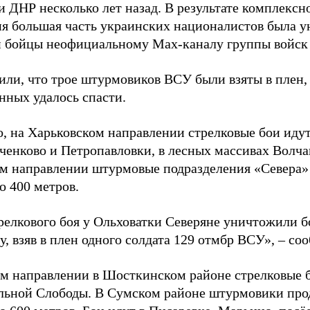
 ДНР несколько лет назад. В результате комплексн
ия большая часть украинских националистов была 
и бойцы неофициальному Max-каналу группы войск
или, что трое штурмовиков ВСУ были взяты в плен,
нных удалось спасти.
, на Харьковском направлении стрелковые бои идут
ченково и Петропавловки, в лесных массивах Волча
м направлении штурмовые подразделения «Севера» 
о 400 метров.
трелкового боя у Ольховатки Северяне уничтожили 
, взяв в плен одного солдата 129 отмбр ВСУ», – с
м направлении в Шосткинском районе стрелковые бо
льной Слободы. В Сумском районе штурмовики про