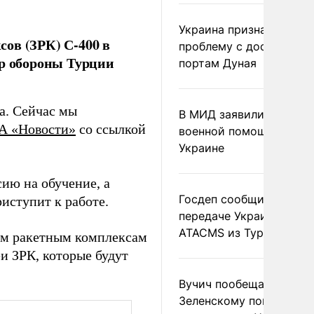
Украина признала
ов (ЗРК) С-400 в
проблему с доступом к
тр обороны Турции
портам Дуная
да. Сейчас мы
В МИД заявили о прямо
А «Новости»
со ссылкой
военной помощи Румы
Украине
сию на обучение, а
Госдеп сообщил о
иступит к работе.
передаче Украине раке
ATACMS из Турции
ым ракетным комплексам
еи ЗРК, которые будут
Вучич пообещал
Зеленскому помочь со