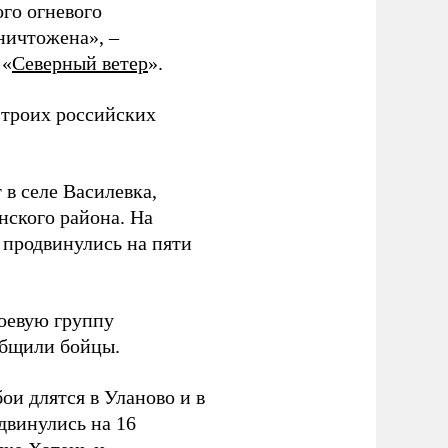
ого огневого
уничтожена», –
 «
Северный ветер
».
 троих российских
 в селе Василевка,
нского района. На
продвинулись на пяти
боевую группу
ообщили бойцы.
и длятся в Уланово и в
двинулись на 16