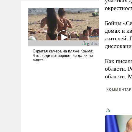
участках д
сложна и амбициозна. Однако
окрестнос
и ее реализация радикально
поднимет наши боевые
Бойцы «Се
возможности.
домах и к
жителей. 
дислокаци
Как писал
области. 
области. 
КОММЕНТАРИ