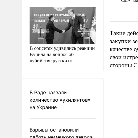
Такие дей
закупки з
В соцсетях удивились реакции
качестве 
Вучича на вопрос об
свои истр
«убийстве русских»
стороны 
В Раде назвали
количество «ухилянтов»
на Украине
Взрывы остановили
работу немецкого завода