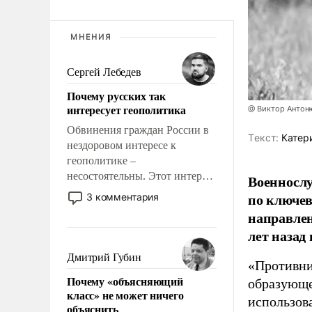
МНЕНИЯ
Сергей Лебедев
Почему русских так
интересует геополитика
@ Виктор Антон
Обвинения граждан России в
Tекст:
Катер
нездоровом интересе к
геополитике –
несостоятельны. Этот интерес
Военносл
рационален и прагматичен. Он
по ключе
3 комментария
обусловлен тысячелетним
направлен
опытом выживания в крайне
лет назад
непростых условиях и
фундаментальным знанием,
Дмитрий Губин
«Противни
что мировая политика имеет
Почему «объясняющий
образующе
свойство заявляться на порог
класс» не может ничего
нашего дома.
использов
объяснить