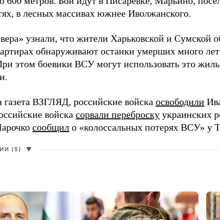
о 600 метров. Бои идут в Писаревке, Марьино, посё
тях, в лесных массивах южнее Иволжанского.
вера» узнали, что жители Харьковской и Сумской о
вартирах обнаруживают останки умерших много лет
При этом боевики ВСУ могут использовать это жил
и.
а газета ВЗГЛЯД, российские войска
освободили
Ива
Российские войска
сорвали переброску
украинских р
Марочко
сообщил
о «колоссальных потерях ВСУ» у Т
И (5)
▼