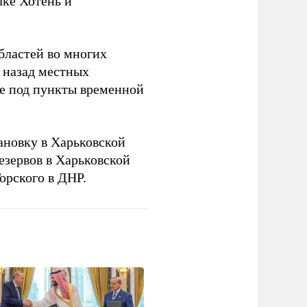
лке Хотень и
бластей во многих
 назад местных
ье под пункты временной
новку в Харьковской
езервов в Харьковской
орского в ДНР.