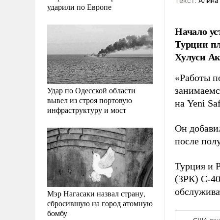
Tекст:
Алина
ударили по Европе
Начало ус
Турции пл
Хулуси Ак
«Работы по
Удар по Одесской области
занимаемс
вывел из строя портовую
на Yeni Sa
инфраструктуру и мост
Он добавил
после пол
Турция и 
(ЗРК) С-40
обслужива
Мэр Нагасаки назвал страну,
сбросившую на город атомную
бомбу