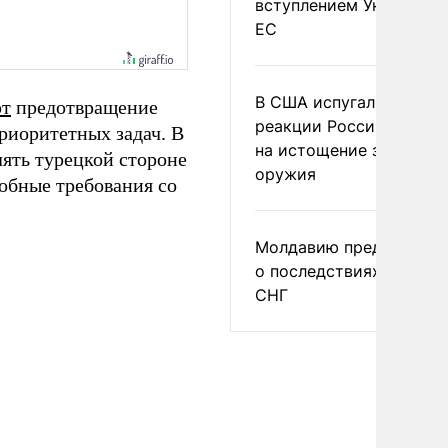
вступлением Украины в
ЕС
В США испугались
ют
предотвращение
реакции России и Кита
риоритетных задач. В
на истощение запасов
лять турецкой стороне
оружия
обные требования со
Молдавию предупреди
о последствиях выхода
СНГ