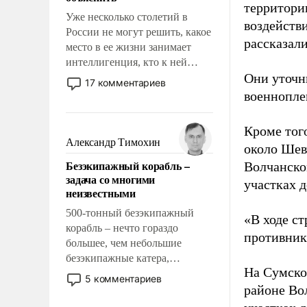
территории
Уже несколько столетий в
воздейств
России не могут решить, какое
рассказал
место в ее жизни занимает
интеллигенция, кто к ней
Они уточн
принадлежит, а кого из нее
17 комментариев
исключили с правом
военнопле
восстановления и без оного. И
чем она отличается от просто
Кроме того
образованных людей. Иногда
Александр Тимохин
около Шев
казалось, что эти вопросы
Безэкипажный корабль –
Волчанско
решены раз и навсегда, но –
задача со многими
нет, не решены.
участках д
неизвестными
500-тонный безэкипажный
«В ходе с
корабль – нечто гораздо
противнику
большее, чем небольшие
безэкипажные катера,
На Сумско
применение которых уже
5 комментариев
стало обыденностью. Задача по
районе Во
созданию такого корабля очень