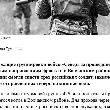
юк/ТАСС
ина Туманова
ужащие группировки войск «Север» за прошедши
вым направлениям фронта и в Волчанском район
ии смогли спасти трех российских солдат, захв
 и отправленных теперь на минные поля.
к силами штурмовой группы 425 ошп попытался пр
гося котла в Волчанском районе. Для прохода чере
ал военнопленных российских военнослужащих, взя