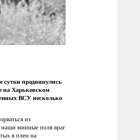
е сутки продвинулись
е на Харьковском
аченных ВСУ несколько
орваться из
з наши минные поля враг
тых в плен на