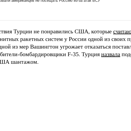
ствия Турции не понравились США, которые
счита
енитных ракетных систем у России одной из своих п
одной из мер Вашингтон угрожает отказаться постав
ебители-бомбардировщики F-35. Турция
назвала
под
США шантажом.