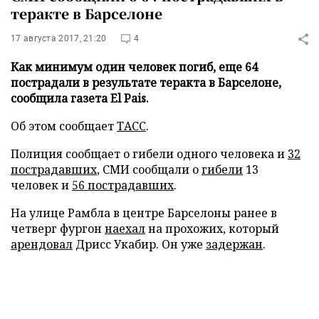
теракте в Барселоне
17 августа 2017, 21:20
4
Как минимум один человек погиб, еще 64
пострадали в результате теракта в Барселоне,
сообщила газета El Pais.
Об этом сообщает
ТАСС
.
Полиция сообщает о гибели одного человека и
32
пострадавших
, СМИ сообщали о
гибели
13
человек и
56 пострадавших
.
На улице Рамбла в центре Барселоны ранее в
четверг фургон
наехал
на прохожих, который
арендовал
Дрисс Укабир. Он уже
задержан
.