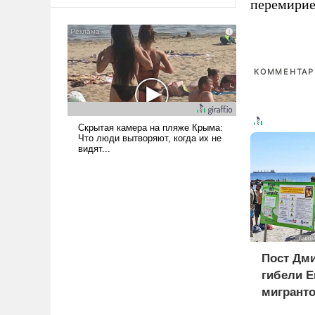
оплачиваться за счет
перемирие
российских
налогоплательщиков и где
Еревану за свои поступки не
нужно отвечать.
КОММЕНТАРИ
Пост Дми
гибели Е
мигранто
миллион