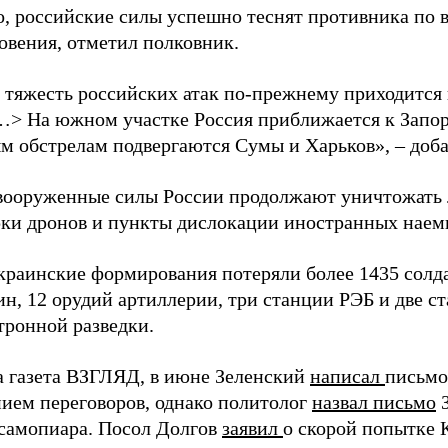
о, российские силы успешно теснят противника по 
овения, отметил полковник.
 тяжесть российских атак по-прежнему приходится
…> На южном участке Россия приближается к Запо
м обстрелам подвергаются Сумы и Харьков», – доба
вооруженные силы России продолжают уничтожать 
рки дронов и пункты дислокации иностранных наем
краинские формирования потеряли более 1435 солдат
н, 12 орудий артиллерии, три станции РЭБ и две с
тронной разведки.
а газета ВЗГЛЯД, в июне Зеленский
написал
письмо
ием переговоров, однако политолог
назвал письмо
З
самопиара. Посол Долгов
заявил
о скорой попытке 