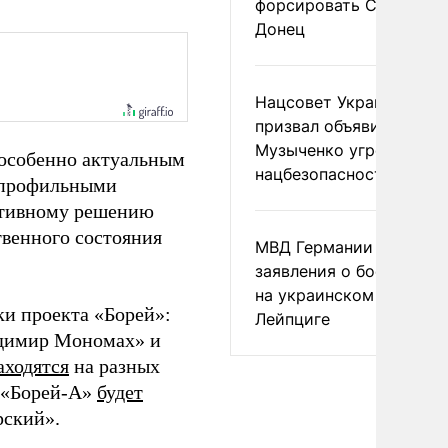
форсировать Северски
Донец
Нацсовет Украины по Т
призвал объявить
Музыченко угрозой
 особенно актуальным
нацбезопасности
с профильными
ативному решению
венного состояния
МВД Германии отвергл
заявления о боеприпас
на украинском самолет
ки проекта «Борей»:
Лейпциге
адимир Мономах» и
аходятся
на разных
А «Борей-А»
будет
рский».