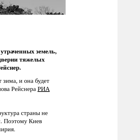
 утраченных земель,
дверии тяжелых
ейснер.
зима, и она будет
лова Рейснера
РИА
руктура страны не
и. Поэтому Киев
мирия.