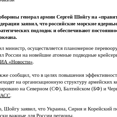
Никитин
бороны генерал армии Сергей Шойгу на «правит
дерации заявил, что российские морские ядерные
ратегических подлодок и обеспечивают постоянн
океана.
ил министр, осуществляется планомерное перевоор
ил России на новейшие атомные подводные крейсеры
ИА «Новости»
.
акже сообщил, что в целях повышения эффективност
реходят на организационную структуру армейских к
ировано на Северном (СФ), Балтийском (БФ) и Чер
ТАСС
.
о, Шойгу заявил, что Украина, Сирия и Корейский п
ески важные для России регионы.