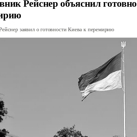
вник Рейснер объяснил готовно
ирию
Рейснер заявил о готовности Киева к перемирию