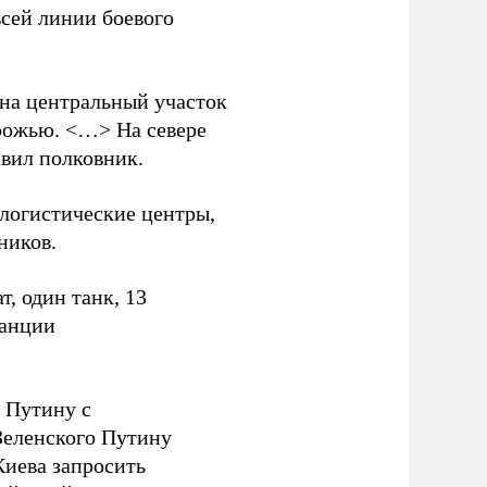
всей линии боевого
 на центральный участок
рожью. <…> На севере
вил полковник.
логистические центры,
ников.
, один танк, 13
танции
 Путину с
еленского Путину
Киева запросить