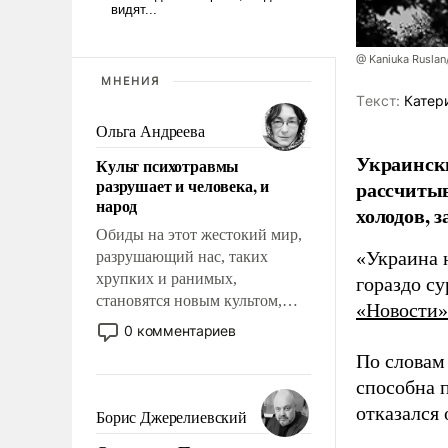
@ Kaniuka Ruslan
МНЕНИЯ
Tекст:
Катер
Ольга Андреева
Украински
Культ психотравмы
разрушает и человека, и
рассчитыв
народ
холодов, 
Обиды на этот жестокий мир,
«Украина 
разрушающий нас, таких
хрупких и ранимых,
гораздо с
становятся новым культом,
«Новости»
постепенно вытесняя и
0 комментариев
отменяя традиционное
По словам
требование к человеку – быть
способна 
мужественным и твердым под
ударами судьбы, брать на себя
отказался
Борис Джерелиевский
ответственность, помогать