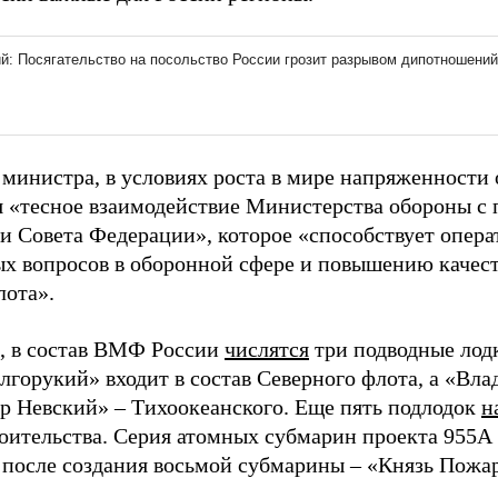
 министра, в условиях роста в мире напряженности
я «тесное взаимодействие Министерства обороны 
и Совета Федерации», которое «способствует опер
х вопросов в оборонной сфере и повышению качест
лота».
 в состав ВМФ России
числятся
три подводные лод
горукий» входит в состав Северного флота, а «Вл
р Невский» – Тихоокеанского. Еще пять подлодок
н
роительства. Серия атомных субмарин проекта 955
после создания восьмой субмарины – «Князь Пожа