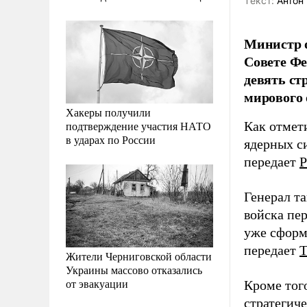
Tекст:
Антон 
Министр о
Совете Фе
девять ст
мирового 
Хакеры получили
подтверждение участия НАТО
Как отмет
в ударах по России
ядерных с
передает
Р
Генерал т
войска пе
уже сформ
передает
Жители Черниговской области
Украины массово отказались
от эвакуации
Кроме тог
стратегич