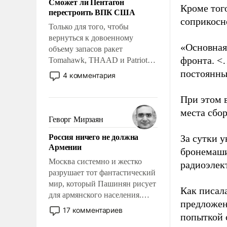
Сможет ли Пентагон
слабым, идти вперед и
Кроме тог
перестроить ВПК США
адаптироваться.
соприкосн
Только для того, чтобы
вернуться к довоенному
«Основная
объему запасов ракет
фронта. <
Tomahawk, THAAD и Patriot
США потребуется более трех
постоянны
4 комментария
лет. Даже небольшая война с
Ираном опустошила
При этом 
американские арсеналы.
места сбо
Сложившаяся ситуация
Геворг Мирзаян
означает многолетний период
Россия ничего не должна
За сутки у
уязвимости США, например,
Армении
перед Китаем.
бронемаши
Москва системно и жестко
радиоэлек
разрушает тот фантастический
мир, который Пашинян рисует
Как писал
для армянского населения.
предложен
Мир, где политические
17 комментариев
попыткой 
прожекты будут безусловно