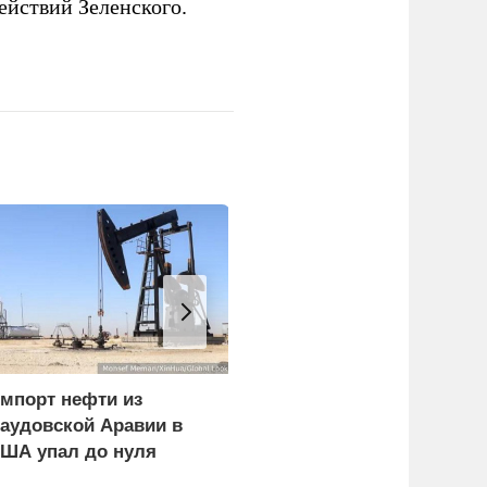
ействий Зеленского.
мпорт нефти из
В США заявили о
аудовской Аравии в
невиданной силе ударо
ША упал до нуля
армии России