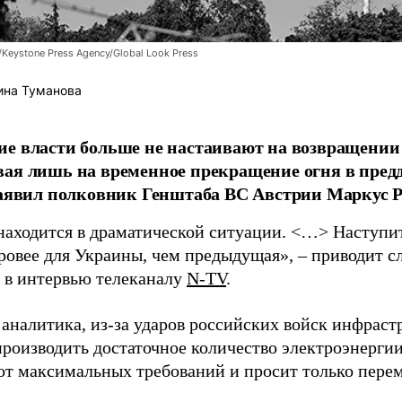
/Keystone Press Agency/Global Look Press
ина Туманова
е власти больше не настаивают на возвращении
ая лишь на временное прекращение огня в пред
заявил полковник Генштаба ВС Австрии Маркус Р
находится в драматической ситуации. <…> Наступит 
уровее для Украины, чем предыдущая», – приводит с
в интервью телеканалу
N-TV
.
 аналитика, из-за ударов российских войск инфраст
производить достаточное количество электроэнерги
 от максимальных требований и просит только пере