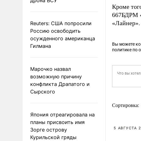
дрона ВСУ
Кроме тог
667БДРМ «
«Лайнер».
Reuters: США попросили
Россию освободить
осужденного американца
Вы можете к
Гилмана
политике по 
Марочко назвал
возможную причину
конфликта Драпатого и
Сырского
Сортировка:
Япония отреагировала на
планы присвоить имя
5 АВГУСТА 2
Зорге острову
Курильской гряды