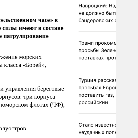
Навроцкий: Над Польш
не должно быть
ельственном часе» в
бандеровских флагов
 силы имеют в составе
ое патрулирование
Трамп прокомментиров
просьбы Зеленского о
ужение морских
поставках противораке
 класса «Борей»,
Турция рассказала о
просьбах Европы
и управления береговые
поставить газ, но не
орпусов: три корпуса
российский
номорском флотах (ЧФ),
Стало известно о
олуостров –
неудачных попытках ВС