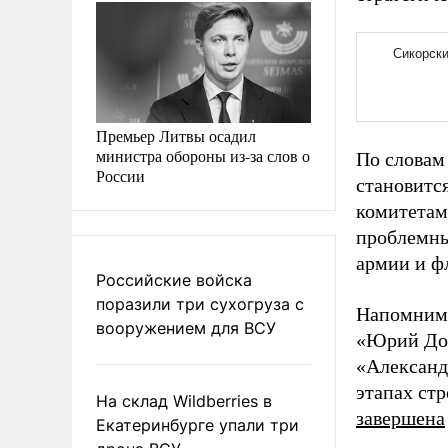
Премьер Литвы осадил
министра обороны из-за слов о
По словам
России
становитс
комитетам
проблемны
армии и ф
Российские войска
поразили три сухогруза с
Напомним,
вооружением для ВСУ
«Юрий Дол
«Александ
этапах ст
На склад Wildberries в
завершена
Екатеринбурге упали три