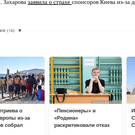
. Захарова
заявила о страхе
спонсоров Киева из-за д
И (10)
▼
триева о
«Пенсионеры» и
И
вропы из-за
«Родина»
С
в собрал
раскритиковали отказ
С
 просмотров в
«Яблока» от соглашения