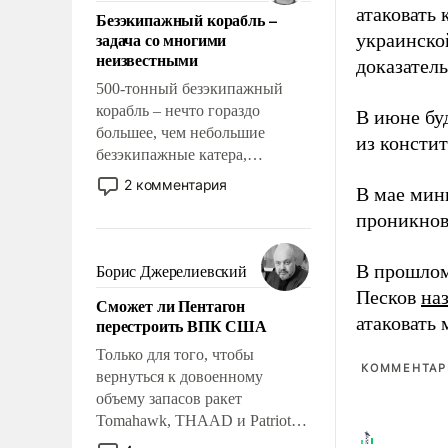
ответственность, помогать
атаковать
Безэкипажный корабль –
слабым, идти вперед и
задача со многими
украинско
адаптироваться.
неизвестными
доказатель
500-тонный безэкипажный
корабль – нечто гораздо
В июне бу
большее, чем небольшие
из консти
безэкипажные катера,
применение которых уже
2 комментария
В мае мин
стало обыденностью. Задача по
проникнов
созданию такого корабля очень
сложна и амбициозна. Однако
и ее реализация радикально
В прошлом
Борис Джерелиевский
поднимет наши боевые
Песков
на
Сможет ли Пентагон
возможности.
атаковать
перестроить ВПК США
Только для того, чтобы
КОММЕНТАРИ
вернуться к довоенному
объему запасов ракет
Tomahawk, THAAD и Patriot
США потребуется более трех