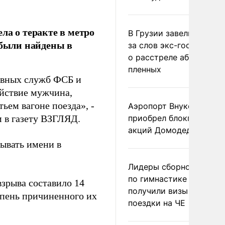
ла о теракте в метро
В Грузии завели дело и
 были найдены в
за слов экс-госминист
о расстреле абхазских
пленных
ивных служб ФСБ и
ействие мужчина,
ьем вагоне поезда», -
Аэропорт Внуково
 в газету ВЗГЛЯД.
приобрел блокпакет
акций Домодедово
зывать имени в
Лидеры сборной Росси
по гимнастике не
взрыва составило 14
получили визы для
епень причиненного их
поездки на ЧЕ