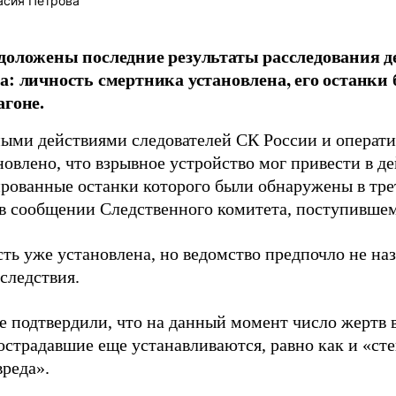
асия Петрова
доложены последние результаты расследования де
а: личность смертника установлена, его останки
агоне.
ыми действиями следователей СК России и операт
овлено, что взрывное устройство мог привести в д
рованные останки которого были обнаружены в трет
 в сообщении Следственного комитета, поступившем
ть уже установлена, но ведомство предпочло не на
следствия.
е подтвердили, что на данный момент число жертв 
пострадавшие еще устанавливаются, равно как и «ст
вреда».