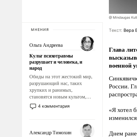
@ Mindaugas Kul
МНЕНИЯ
Tекст:
Вера 
Ольга Андреева
Глава лит
Культ психотравмы
высказыв
разрушает и человека, и
военной у
народ
Обиды на этот жестокий мир,
Синкявичю
разрушающий нас, таких
России. Гл
хрупких и ранимых,
распростр
становятся новым культом,
постепенно вытесняя и
4 комментария
«Я хотел б
отменяя традиционное
требование к человеку – быть
изменился
мужественным и твердым под
ударами судьбы, брать на себя
Александр Тимохин
Днем ране