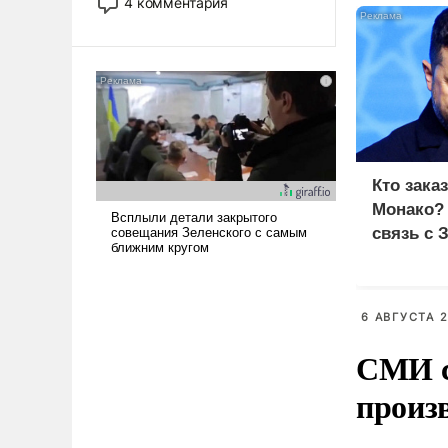
4 комментария
лет. Даже небольшая война с
Ираном опустошила
американские арсеналы.
Сложившаяся ситуация
означает многолетний период
уязвимости США, например,
перед Китаем.
Кто зака
Монако?
связь с 
6 АВГУСТА 2
СМИ с
произ