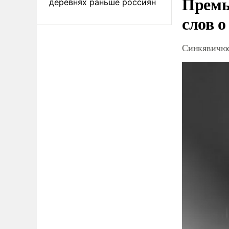
Премь
деревнях раньше россиян
слов о
Синкявичюс