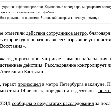
ве отметили
действия сотрудников метро
, благодар
ь второе одно неразорвавшееся взрывное устройств
Восстания».
жает допросы, просматривает камеры наблюдения, в
едственные действия. Расследование контролирует л
 Александр Бастыкин.
 теракт
произошел
в метро Петербурга накануне. 
ми стали 14 человек, порядка пяти десятков –
постр
ЗГЛЯД
сообщала о результатах расследования
за посл