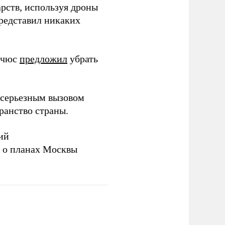
рств, используя дроны
представил никаких
ичюс
предложил
убрать
серьезным вызовом
ранство страны.
ий
а о планах Москвы