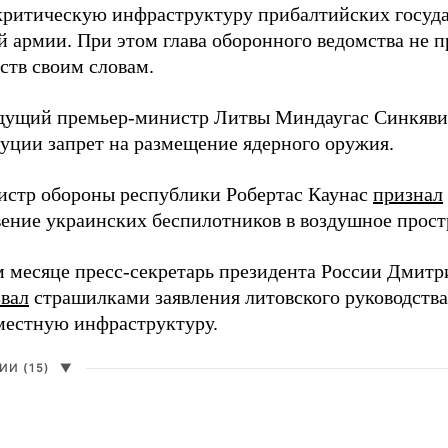
 критическую инфраструктуру прибалтийских госуда
й армии. При этом глава оборонного ведомства не 
ств своим словам.
дущий премьер-министр Литвы Миндаугас Синкяв
туции запрет на размещение ядерного оружия.
истр обороны республики Робертас Каунас
признал
ение украинских беспилотников в воздушное прост
 месяце пресс-секретарь президента России Дмитр
звал
страшилками заявления литовского руководств
 местную инфраструктуру.
И (15)
▼