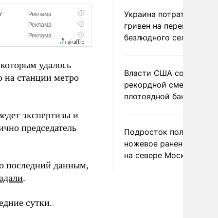
Украина потратила 1 мл
гривен на переименова
безлюдного села
я которым удалось
Власти США сообщили 
о на станции метро
рекордной смертности 
плотоядной бактерии
едет экспертизы и
ично председатель
Подросток получил
ножевое ранение в дра
на севере Москвы
По последний данным,
адали
.
едние сутки.