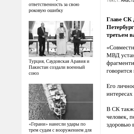
Tекст:
Анаст
ответственность за свою
роковую ошибку
Главе СК 
Петербург
третьем в
«Совместн
МВД устан
Турция, Саудовская Аравия и
фрагменти
Пакистан создали военный
говорится
союз
Его личнос
интересах 
В СК такж
человек, 
«Герани» нанесли удары по
здоровью 
трем судам с вооружением для