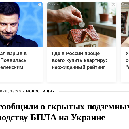
i
i
зал взрыв в
Где в России проще
У
 Появилась
всего купить квартиру:
о
Зеленским
неожиданный рейтинг
"
с
026, 18:20 •
НОВОСТИ ДНЯ
ообщили о скрытых подземных 
водству БПЛА на Украине