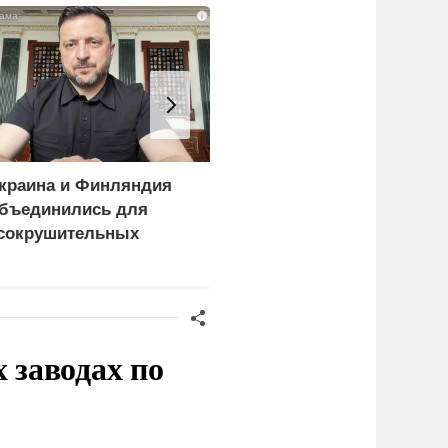
i
краина и Финляндия
«Генерал-провал»: кака
бъединились для
правда выяснилась про
сокрушительных
Драпатого
анкций" против России
заводах по