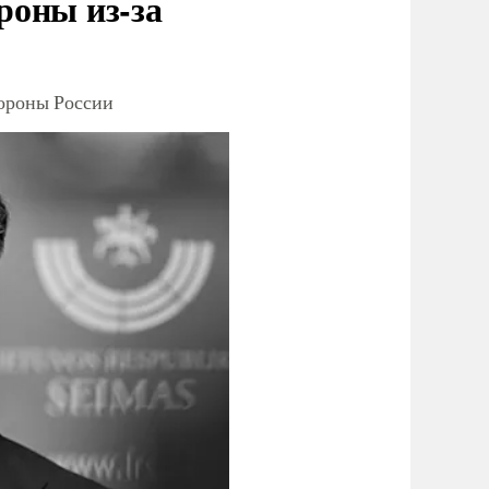
роны из-за
тороны России