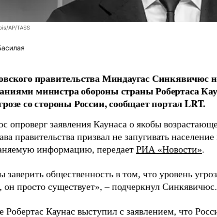
bis/AP/TASS
Басилая
овского правительства Миндаугас Синкявичюс не
аниями министра обороны страны Робертаса Кау
грозе со стороны России, сообщает портал LRT.
с опроверг заявления Каунаса о якобы возрастающе
ава правительства призвал не запугивать население
аняемую информацию, передает
РИА «Новости»
.
ы заверить общественность в том, что уровень угро
, он просто существует», – подчеркнул Синкявичюс.
е Робертас Каунас выступил с заявлением, что Росс