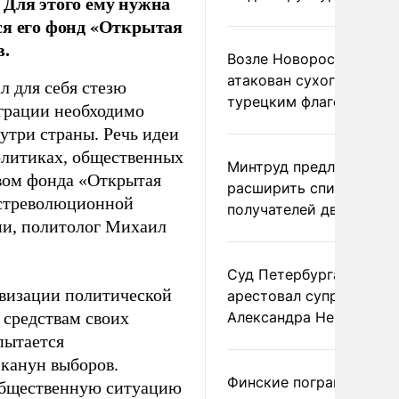
 Для этого ему нужна
ся его фонд «Открытая
в.
Возле Новороссийска
атакован сухогруз под
 для себя стезю
турецким флагом
играции необходимо
утри страны. Речь идеи
политиках, общественных
Минтруд предложил
твом фонда «Открытая
расширить список
остреволюционной
получателей двух пенс
гии, политолог Михаил
Суд Петербурга заочно
ивизации политической
арестовал супругу
 средствам своих
Александра Невзорова
пытается
 канун выборов.
Финские пограничники
 общественную ситуацию