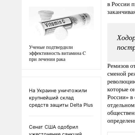
в России 
заканчива
Ходор
постр
Ученые подтвердили
эффективность витамина C
при лечении рака
Ремизов о
сменой реж
революцию
которые о
На Украине уничтожили
России» в 
крупнейший склад
отдельном
средств защиты Delta Plus
обществен
определенн
Сенат США одобрил
ужесточение санкций