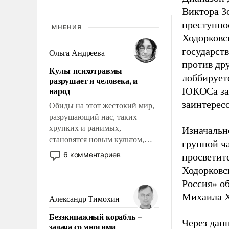
Виктора З
преступно
МНЕНИЯ
Ходорковск
государст
Ольга Андреева
против др
Культ психотравмы
лоббирует
разрушает и человека, и
народ
ЮКОСа заи
заинтерес
Обиды на этот жестокий мир,
разрушающий нас, таких
хрупких и ранимых,
Изначальн
становятся новым культом,
группой ч
постепенно вытесняя и
6 комментариев
просветит
отменяя традиционное
Ходорковс
требование к человеку – быть
Россия» о
мужественным и твердым под
ударами судьбы, брать на себя
Михаила Х
Александр Тимохин
ответственность, помогать
Безэкипажный корабль –
слабым, идти вперед и
Через дан
задача со многими