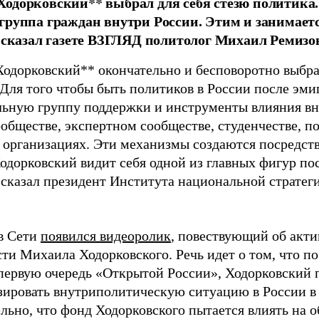
одорковский** выбрал для себя стезю политика.
группа граждан внутри России. Этим и занимает
- сказал газете ВЗГЛЯД политолог Михаил Ремизо
одорковский** окончательно и бесповоротно выбрал
 Для того чтобы быть политиков в России после эм
льную группу поддержки и инструменты влияния вн
ообществе, экспертном сообществе, студенчестве, 
и организациях. Эти механизмы создаются посредс
Ходорковский видит себя одной из главных фигур п
- сказал президент Института национальной страте
в Сети
появился видеоролик
, повествующий об акт
ти Михаила Ходорковского. Речь идет о том, что по
 первую очередь «Открытой России», Ходорковский 
зировать внутриполитическую ситуацию в России в
льно, что фонд Ходорковского пытается влиять на