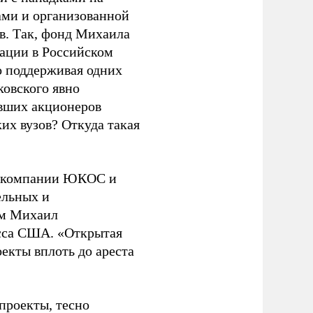
ами и организованной
в. Так, фонд Михаила
уации в Российском
о поддерживая одних
ковского явно
ывших акционеров
их вузов? Откуда такая
и компании ЮКОС и
ельных и
ам Михаил
есса США. «Открытая
екты вплоть до ареста
проекты, тесно