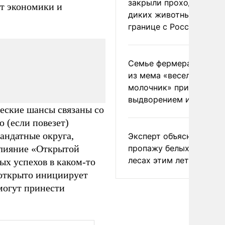
закрыли проходы для
от экономики и
диких животных на
границе с Россией
Семье фермера Уолкер
из мема «веселый
молочник» пригрозили
выдворением из Росси
ческие шансы связаны со
 (если повезет)
андатные округа,
Эксперт объяснил
Влияние «Открытой
пропажу белых грибов 
лесах этим летом
мых успехов в каком-то
 открыто инициирует
могут принести