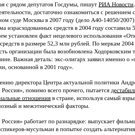
ая с рядом депутатов Госдумы, пишут
РИА Новости
еятельности, достаточно ознакомиться с решением с
ом суде Москвы в 2007 году (дело А40-14050/2007).
а израсходованных средств в 2004 году составила 
ем установлен факт нецелевого использования «От
средств в размере 52,3 млн рублей. По меркам 2004
сть организации была возобновлена Ходорковским т
рлине. Важная деталь: экс-олигарх заявил именно о
и, основанной в 2001 году».
нению директора Центра актуальной политики Андр
 Россия», помимо всего прочего, пытается
дестабил
нальные отношения
в стране, используя самый взр
озный и межэтнический факторы.
 Россия» работает по разнарядке: выпускает фильм
 спикеров-мусульман в попытке создать альтернати