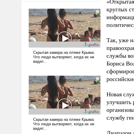
«Открытая
круглых ст
информаци
политичес
Так, уже 
правоохра
службы во
Бориса Во
сформиров
российски
Новая слу
улучшить 
организов
службу ге
Диапазон 