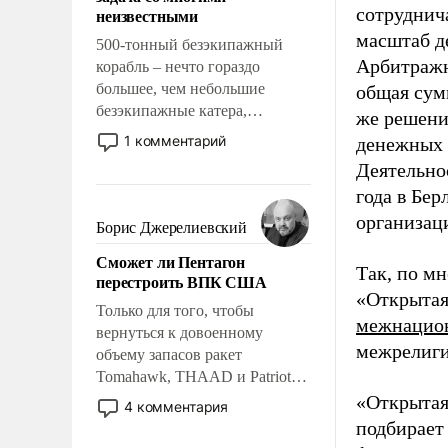
адаптироваться.
сотруднич
неизвестными
масштаб д
500-тонный безэкипажный
Арбитражн
корабль – нечто гораздо
большее, чем небольшие
общая сумм
безэкипажные катера,
же решени
применение которых уже
1 комментарий
денежных 
стало обыденностью. Задача по
Деятельно
созданию такого корабля очень
года в Бе
сложна и амбициозна. Однако
организаци
и ее реализация радикально
Борис Джерелиевский
поднимет наши боевые
Сможет ли Пентагон
возможности.
Так, по м
перестроить ВПК США
«Открытая
Только для того, чтобы
межнацио
вернуться к довоенному
межрелиги
объему запасов ракет
Tomahawk, THAAD и Patriot
США потребуется более трех
«Открытая
4 комментария
лет. Даже небольшая война с
подбирает
Ираном опустошила