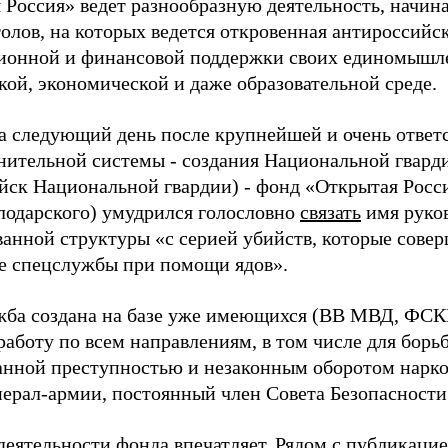
 Россия» ведет разнообразную деятельность, начин
олов, на которых ведется откровенная антироссийск
онной и финансовой поддержки своих единомышл
кой, экономической и даже образовательной среде.
на следующий день после крупнейшей и очень отве
нительной системы - создания Национальной гвард
йск Национальной гвардии) - фонд «Открытая Росси
лодарского) умудрился голословно
связать
имя руков
анной структуры «с серией убийств, которые совер
е спецслужбы при помощи ядов».
жба создана на базе уже имеющихся (ВВ МВД, ФСК
работу по всем направлениям, в том числе для борь
анной преступностью и незаконным оборотом нарко
нерал-армии, постоянный член Совета Безопасности
деятельности фонда впечатляет. Рядом с публикацие