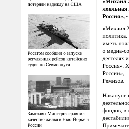
«Михаил Х
потеряли надежду на США
лояльная 
Россия», 
«Михаил Х
политика.
иметь лоя
о медиа-с
Росатом сообщил о запуске
деятелях 
регулярных рейсов китайских
судов по Севморпути
Россия». 
России», 
Ремизов.
Накануне 
деятельнос
фондов, в
Замглавы Минстроя сравнил
дестабили
качество жилья в Нью-Йорке и
России
Примечате