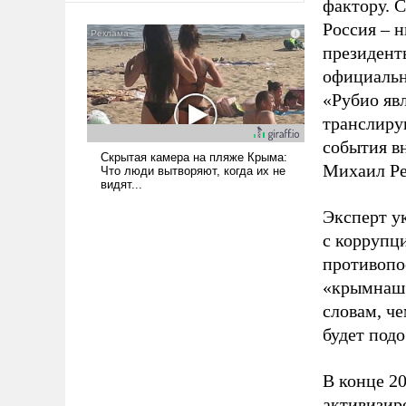
фактору. С
американские арсеналы.
Россия – н
Сложившаяся ситуация
президент
означает многолетний период
официальн
уязвимости США, например,
перед Китаем.
«Рубио яв
транслиру
события в
Михаил Ре
Эксперт у
с коррупц
противопо
«крымнаш»
словам, ч
будет под
В конце 2
активизир