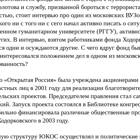
олотова и службу, призванной бороться с террорист
стью, стоит интервью про один из московских ВУЗо
ого ни с того ни с сего начал активно писать о сит
венном гуманитарном университете (РГГУ), активн
угих. В интервью, взятом работниками фонда Ходор
ся одни и осуждаются другие. С чего вдруг фонд б
нтересовался положением дел в одном из московск
ованность?
о «Открытая Россия» была учреждена акционерам
астных лиц в 2001 году для реализации благотворит
ельских проектов. Председателем правления стал с
кий. Запуск проекта состоялся в Библиотеке конгр
бильно финансировала различные общественные про
одорковского в 2003 году.
ную структуру ЮКОС осуществлял и политические 