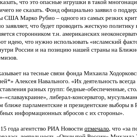
казать, что это опасные игрушки в такой многонаци
ичего не сказать. Фонд официально заявил о поддер
ы США Марко Рубио – одного из самых резких крит
о заявляет, что будет проводить жесткую политику
ляется сторонником т.н. американских неоконсерват
ют идею, что нужно использовать «исламский факто
нутри России и на позицию нашей страны на Ближне
мизов.
казывает на тесные связи фонда Михаила Ходорков
ией*» Алексея Навального. «Их деятельность всегда
ставления разных групп: бедные-обеспеченные, сто
-«славаукраине», либерал-консерватор, мусульмане
ем ближе парламентские и президентские выборы в 
обных информационных вбросов с их стороны».
015 года агентство РИА Новости
отмечало
, что «за 
овалась деятельность «Открытой России» Михаила Х