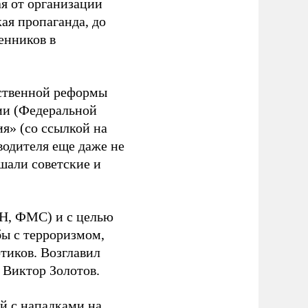
ая от организации
ая пропаганда, до
енников в
тственной реформы
ии (Федеральной
я» (со ссылкой на
одителя еще даже не
шали советские и
Н, ФМС) и с целью
бы с терроризмом,
тиков. Возглавил
 Виктор Золотов.
й с нападками на