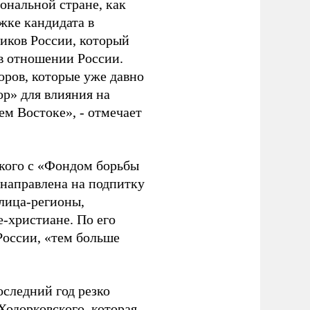
ональной стране, как
жке кандидата в
иков России, который
 в отношении России.
оров, которые уже давно
р» для влияния на
м Востоке», - отмечает
ского с «Фондом борьбы
 направлена на подпитку
лица-регионы,
-христиане. По его
России, «тем больше
последний год резко
одорковского, которая