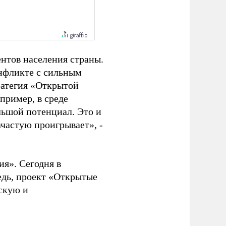
ентов населения страны.
онфликте с сильным
ратегия «Открытой
пример, в среде
ьшой потенциал. Это и
зачастую проигрывает», -
я». Сегодня в
едь, проект «Открытые
йскую и