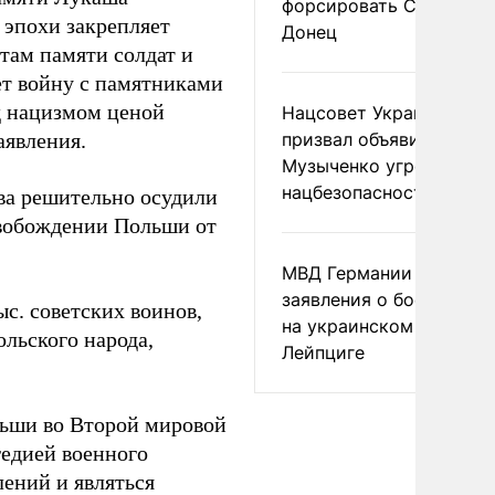
форсировать Северски
 эпохи закрепляет
Донец
там памяти солдат и
т войну с памятниками
 нацизмом ценой
Нацсовет Украины по Т
аявления.
призвал объявить
Музыченко угрозой
нацбезопасности
ва решительно осудили
вобождении Польши от
МВД Германии отвергл
заявления о боеприпас
с. советских воинов,
на украинском самолет
льского народа,
Лейпциге
льши во Второй мировой
гедией военного
лений и являться