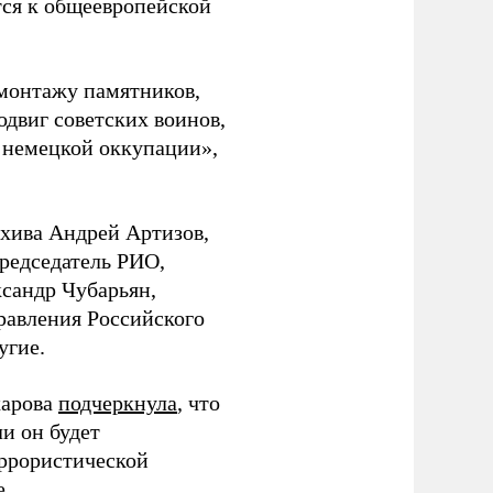
тся к общеевропейской
монтажу памятников,
двиг советских воинов,
т немецкой оккупации»,
хива Андрей Артизов,
редседатель РИО,
сандр Чубарьян,
равления Российского
угие.
харова
подчеркнула
, что
и он будет
еррористической
е.