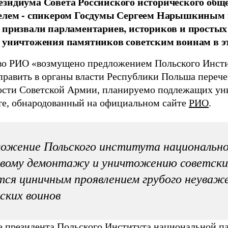
зидиума Совета Российского исторического общес
елем - спикером Госдумы Сергеем Нарышкиным 
 призвали парламентариев, историков и просты
 уничтожения памятников советским воинам в эт
во РИО «возмущено предложением Польского Инст
править в органы власти Республики Польша перече
ости Советской Армии, планируемо подлежащих ун
те, обнародованный на официальном сайте
РИО
.
ожение Польского института национально
вому демонтажу и уничтожению советски
тся циничным проявлением грубого неуваж
ских воинов
е президента Польского Института национальной 