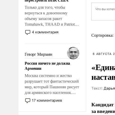
адаптироваться.
Только для того, чтобы
вернуться к довоенному
объему запасов ракет
Tomahawk, THAAD и Patriot
США потребуется более трех
4 комментария
Сортировка:
лет. Даже небольшая война с
Ираном опустошила
американские арсеналы.
Сложившаяся ситуация
Геворг Мирзаян
6 АВГУСТА 2
означает многолетний период
Россия ничего не должна
«Един
уязвимости США, например,
Армении
перед Китаем.
наста
Москва системно и жестко
разрушает тот фантастический
мир, который Пашинян рисует
Tекст:
Дарья
для армянского населения.
Мир, где политические
17 комментариев
Кандидат 
прожекты будут безусловно
оплачиваться за счет
за введен