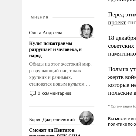
Перед эти
МНЕНИЯ
проект
сно
Ольга Андреева
18 декабр
Культ психотравмы
советских
разрушает и человека, и
памятнико
народ
Обиды на этот жестокий мир,
Польша ут
разрушающий нас, таких
жертв вой
хрупких и ранимых,
становятся новым культом,
которые н
постепенно вытесняя и
польские 
0 комментариев
отменяя традиционное
требование к человеку – быть
* Организация (
мужественным и твердым под
ударами судьбы, брать на себя
Вы можете к
Борис Джерелиевский
ответственность, помогать
политике по 
Сможет ли Пентагон
слабым, идти вперед и
перестроить ВПК США