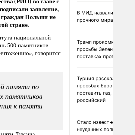
тва (РИО) во главе с
подписали заявление,
В МИД назвали условия
х граждан Польши не
прочного мира на Укра
ой стране.
итута национальной
Трамп прокомментиров
нь 500 памятников
просьбы Зеленского о
ичтожению», говорится
поставках противораке
Турция рассказала о
просьбах Европы
й памяти по
поставить газ, но не
х памятников
российский
ения к памяти
Стало известно о
неудачных попытках ВС
памяти Лукаша