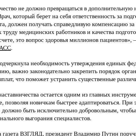
чество не должно превращаться в дополнительную
Врач, который берет на себя ответственность за под
та, должен получать справедливую компенсацию за э
 труду медицинских работников и качества подготов
чете, это вопрос здоровья миллионов пациентов», 
АСС
.
одчеркнула необходимость утверждения единых фед
нию, важно законодательно закрепить порядок орга
ыплат, что поможет устранить существенные различ
наставничества остается одним из главных инструм
, позволяя новичкам быстрее адаптироваться. При 
 должно быть исключительно добровольным, чтобы 
нального выгорания специалистов.
а газета ВЗГЛЯД, президент Владимир Путин
поруч