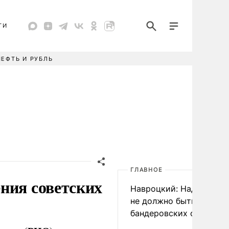
ТИ
НЕФТЬ И РУБЛЬ
ГЛАВНОЕ
ния советских
Навроцкий: Над Польш
не должно быть
бандеровских флагов