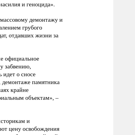
насилия и геноцида».
 массовому демонтажу и
влением грубого
дат, отдавших жизни за
ие официальное
у забвению,
 идет о сносе
, демонтаже памятника
чаях крайне
риальным объектам», –
историкам и
ают цену освобождения