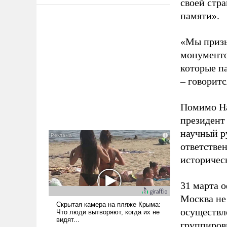
своей стр
памяти».
«Мы призы
монументо
которые п
– говоритс
Помимо На
президент
научный р
ответстве
историчес
31 марта 
Москва не 
осуществл
группиров