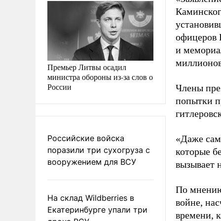
Каминског
установив
офицеров 
и мемориа
миллионов
Премьер Литвы осадил
министра обороны из-за слов о
России
Члены пре
попытки п
гитлеровс
Российские войска
«Даже сам
поразили три сухогруза с
которые б
вооружением для ВСУ
вызывает н
По мнению
На склад Wildberries в
войне, на
Екатеринбурге упали три
времени, 