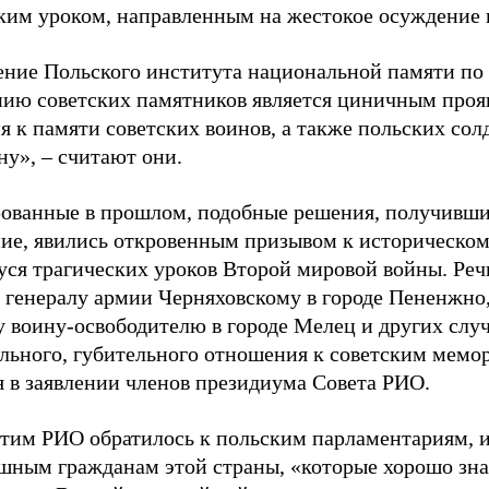
ким уроком, направленным на жестокое осуждение 
ние Польского института национальной памяти по
ию советских памятников является циничным проя
 к памяти советских воинов, а также польских сол
ну», – считают они.
ованные в прошлом, подобные решения, получивш
ние, явились откровенным призывом к историческом
ся трагических уроков Второй мировой войны. Речь
 генералу армии Черняховскому в городе Пененжно
у воину-освободителю в городе Мелец и других слу
льного, губительного отношения к советским мемо
я в заявлении членов президиума Совета РИО.
 этим РИО обратилось к польским парламентариям, 
шным гражданам этой страны, «которые хорошо зн