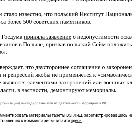
м стало известно, что польский Институт Национа
са более 500 советских памятников.
я Госдума
приняла заявление
о недопустимости оскв
 воинов в Польше, призвав польский Сейм положить
в».
верждает, что двустороннее соглашение о захороне
н и репрессий якобы не применяется к «символиче
е являются элементами захоронений или военных кл
власти, в частности, демонтируют мемориалы.
организации) ликвидированы или их деятельность запрещена в РФ
омментировать материалы газеты ВЗГЛЯД,
зарегистрировавшись
на
отношению к комментариям читайте
здесь
.