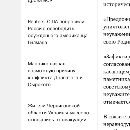
дрона ВСУ
историчес
«Предложе
Reuters: США попросили
уничтожен
Россию освободить
неуважения
осужденного американца
свою Роди
Гилмана
«Зафиксир
Марочко назвал
согласова
возможную причину
касающему
конфликта Драпатого и
памятника
Сырского
советском
неуважите
отмечаетс
Жители Черниговской
области Украины массово
В связи с
отказались от эвакуации
неравноду