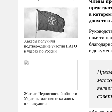
Члены пре
председат
в котором
допустить
Руководст
памяти на
Хакеры получили
благодарн
подтверждение участия НАТО
в докумен
в ударах по России
Предл
массо
являе
Жители Черниговской области
совет
Украины массово отказались
от эвакуации
«Заявлени