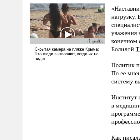
российских
налогоплательщиков и где
«Наставни
Еревану за свои поступки не
нагрузку. 
нужно отвечать.
специалис
уважения к
конечном с
Болилой
Т
Политик п
По ее мне
систему в
Институт 
в медицине
программе
профессио
Как писал