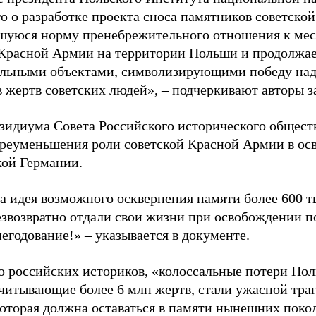
о о разработке проекта сноса памятников советской
шуюся норму пренебрежительного отношения к мес
Красной Армии на территории Польши и продолжае
льными объектами, символизирующими победу над
 жертв советских людей», – подчеркивают авторы з
зидиума Совета Российского исторического общест
реуменьшения роли советской Красной Армии в ос
кой Германии.
а идея возможного осквернения памяти более 600 ты
езвозвратно отдали свои жизни при освобождении по
егодование!» – указывается в документе.
 российских историков, «колоссальные потери По
считывающие более 6 млн жертв, стали ужасной тра
которая должна оставаться в памяти нынешних поко