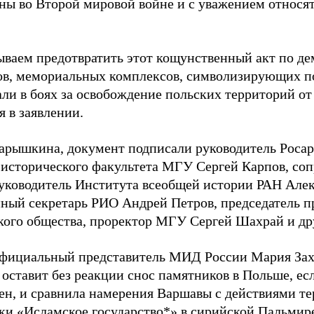
аны во Второй мировой войне и с уважением относя
ваем предотвратить этот кощунственный акт по де
в, мемориальных комплексов, символизирующих по
али в боях за освобождение польских территорий о
я в заявлении.
рышкина, документ подписали руководитель Росар
 исторического факультета МГУ Сергей Карпов, соп
уководитель Института всеобщей истории РАН Алек
нный секретарь РИО Андрей Петров, председатель п
кого общества, проректор МГУ Сергей Шахрай и др
официальный представитель МИД России Мария За
оставит без реакции снос памятников в Польше, есл
ен, и сравнила намерения Варшавы с действиями т
ки «Исламское государство*» в сирийской Пальмир