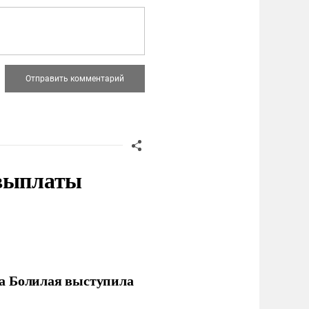
 выплаты
ла Болилая выступила