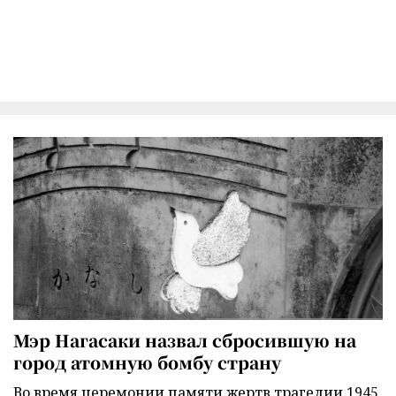
Мэр Нагасаки назвал сбросившую на
город атомную бомбу страну
Во время церемонии памяти жертв трагедии 1945