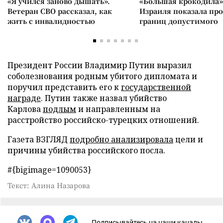
«Я учился заново дышать».
«Большая крокодила»
Ветеран СВО рассказал, как
Израиля показала пр
жить с инвалидностью
границ допустимого
Президент России Владимир Путин выразил
соболезнования родным убитого дипломата и
поручил представить его к
государственной
награде
. Путин также назвал убийство
Карлова
подлым
и направленным на
расстройство российско-турецких отношений.
Газета ВЗГЛЯД
подробно анализировала
цели и
причины убийства российского посла.
#{bigimage=1090053}
Текст: Алина Назарова
Подписывайтесь на наши каналы