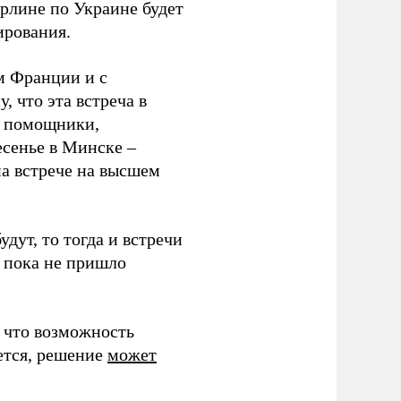
ерлине по Украине будет
ирования.
м Франции и с
, что эта встреча в
и помощники,
есенье в Минске –
на встрече на высшем
дут, то тогда и встречи
 пока не пришло
 что возможность
ется, решение
может