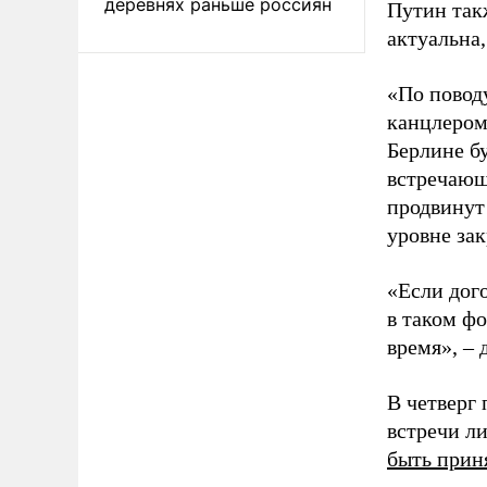
деревнях раньше россиян
Путин такж
актуальна
«По повод
канцлером 
Берлине б
встречающи
продвинут 
уровне зак
«Если дого
в таком ф
время», – 
В четверг
встречи л
быть прин