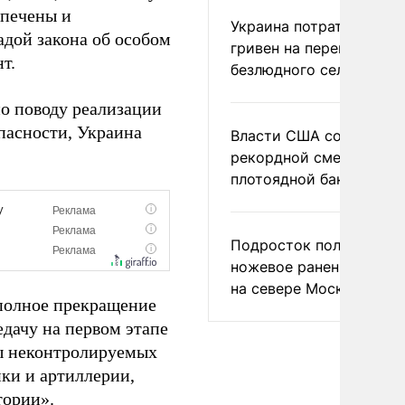
спечены и
Украина потратила 1 мл
адой закона об особом
гривен на переименова
т.
безлюдного села
о поводу реализации
пасности, Украина
Власти США сообщили 
рекордной смертности 
плотоядной бактерии
Подросток получил
ножевое ранение в дра
на севере Москвы
«полное прекращение
едачу на первом этапе
ны неконтролируемых
ики и артиллерии,
тории».