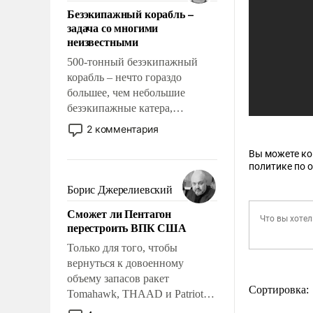
ответственность, помогать
Безэкипажный корабль –
слабым, идти вперед и
задача со многими
адаптироваться.
неизвестными
500-тонный безэкипажный
корабль – нечто гораздо
большее, чем небольшие
безэкипажные катера,
применение которых уже
2 комментария
стало обыденностью. Задача по
созданию такого корабля очень
Вы можете к
политике по 
сложна и амбициозна. Однако
и ее реализация радикально
Борис Джерелиевский
поднимет наши боевые
Сможет ли Пентагон
возможности.
перестроить ВПК США
Только для того, чтобы
вернуться к довоенному
объему запасов ракет
Сортировка:
Tomahawk, THAAD и Patriot
США потребуется более трех