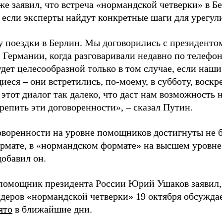
е заявил, что встреча «нормандской четверки» в Б
, если эксперты найдут конкретные шаги для урегул
у поездки в Берлин. Мы договорились с президенто
Германии, когда разговаривали недавно по телефону
удет целесообразной только в том случае, если наш
еся – они встретились, по-моему, в субботу, воскр
этот диалог так далеко, что даст нам возможность 
репить эти договоренности», – сказал Путин.
воренности на уровне помощников достигнуты не бу
ормате, в «нормандском формате» на высшем уровне
добавил он.
 помощник президента России Юрий Ушаков заявил,
идеров «нормандской четверки» 19 октября обсужда
ято
в ближайшие дни.