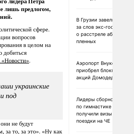
го лидера Петра
е лишь предлогом,
ний.
В Грузии завели дело и
за слов экс-госминист
политической сфере.
о расстреле абхазских
ации вопросов
пленных
ирования в целом на
о добиться
 «Новости»
.
Аэропорт Внуково
приобрел блокпакет
акций Домодедово
наши украинские
и под
Лидеры сборной Росси
по гимнастике не
получили визы для
поездки на ЧЕ
 они не будут
, за то, за это». «Ну как