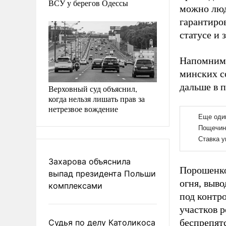
ВСУ у берегов Одессы
можно люд
гарантиро
статусе и 
Напомним,
минских с
дальше в п
Верховный суд объяснил,
когда нельзя лишать прав за
нетрезвое вождение
Захарова объяснила
Порошенко
выпад президента Польши
огня, выво
комплексами
под контр
участков 
беспрепят
Судья по делу Католикоса