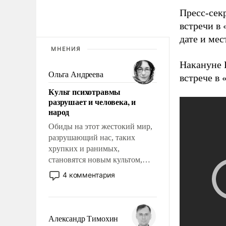
Пресс-сек
встречи в
дате и мес
МНЕНИЯ
Накануне 
Ольга Андреева
встрече в
Культ психотравмы
разрушает и человека, и
народ
Обиды на этот жестокий мир,
разрушающий нас, таких
хрупких и ранимых,
становятся новым культом,
постепенно вытесняя и
4 комментария
отменяя традиционное
требование к человеку – быть
мужественным и твердым под
ударами судьбы, брать на себя
Александр Тимохин