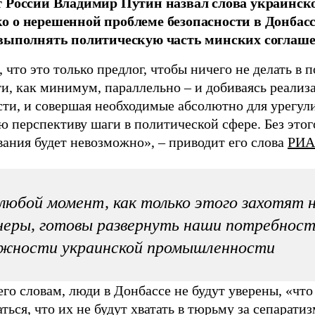
 России Владимир Путин назвал слова украинско
 о нерешенной проблеме безопасности в Донбасс
выполнять политическую часть минских соглаше
 что это только предлог, чтобы ничего не делать в 
и, как минимум, параллельно – и добиваясь реализ
сти, и совершая необходимые абсолютно для урегул
ю перспективу шаги в политической сфере. Без этог
вания будет невозможно», – приводит его слова
РИА
любой момент, как только этого захотят 
еры, готовы развернуть наши потребност
ожности украинской промышленности
его словам, люди в Донбассе не будут уверены, «что
ться, что их не будут хватать в тюрьму за сепаратизм