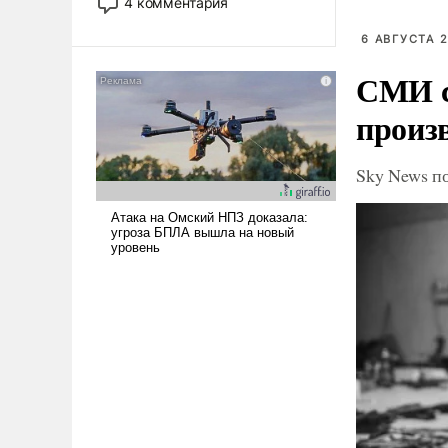
4 комментария
лет. Даже небольшая война с
Ираном опустошила
6 АВГУСТА 2
американские арсеналы.
СМИ с
Сложившаяся ситуация
означает многолетний период
произ
уязвимости США, например,
перед Китаем.
Sky News п