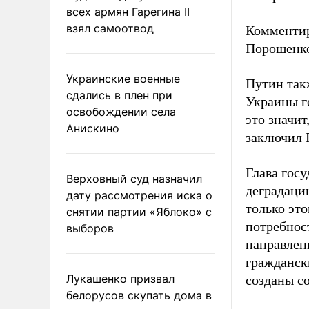
всех армян Гарегина II
взял самоотвод
Комментир
Порошенк
Украинские военные
Путин так
сдались в плен при
Украины го
освобождении села
это значи
Анискино
заключил 
Глава гос
Верховный суд назначил
деградаци
дату рассмотрения иска о
только эт
снятии партии «Яблоко» с
потребнос
выборов
направлен
граждански
Лукашенко призвал
созданы с
белорусов скупать дома в