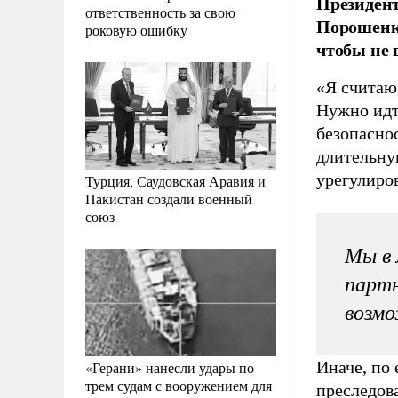
Президент
ответственность за свою
Порошенко
роковую ошибку
чтобы не 
«Я считаю,
Нужно идт
безопасно
длительну
урегулиро
Турция, Саудовская Аравия и
Пакистан создали военный
союз
Мы в 
партн
возм
Иначе, по 
«Герани» нанесли удары по
трем судам с вооружением для
преследова