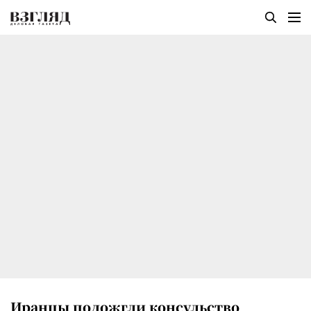
Иранцы подожгли консульство