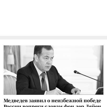
Медведев заявил о неизбежной победе
России вопреки словам фон дер Ляйен