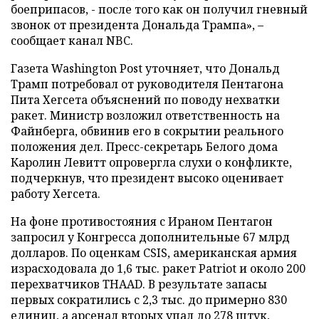
боеприпасов, - после того как он получил гневный
звонок от президента Дональда Трампа», –
сообщает канал NBC.
Газета Washington Post уточняет, что Дональд
Трамп потребовал от руководителя Пентагона
Пита Хегсета объяснений по поводу нехватки
ракет. Министр возложил ответственность на
Файнберга, обвинив его в сокрытии реального
положения дел. Пресс-секретарь Белого дома
Каролин Левитт опровергла слухи о конфликте,
подчеркнув, что президент высоко оценивает
работу Хегсета.
На фоне противостояния с Ираном Пентагон
запросил у Конгресса дополнительные 67 млрд
долларов. По оценкам CSIS, американская армия
израсходовала до 1,6 тыс. ракет Patriot и около 200
перехватчиков THAAD. В результате запасы
первых сократились с 2,3 тыс. до примерно 830
единиц, а арсенал вторых упал до 278 штук,