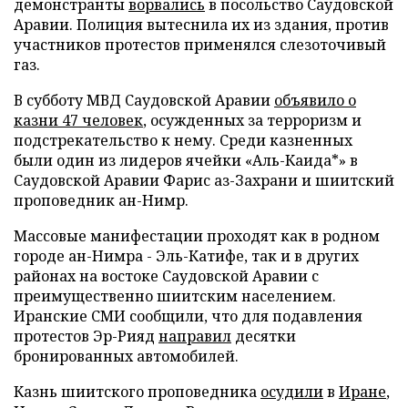
демонстранты
ворвались
в посольство Саудовской
Аравии. Полиция вытеснила их из здания, против
участников протестов применялся слезоточивый
газ.
В субботу МВД Саудовской Аравии
объявило о
казни 47 человек
, осужденных за терроризм и
подстрекательство к нему. Среди казненных
были один из лидеров ячейки «Аль-Каида*» в
Саудовской Аравии Фарис аз-Захрани и шиитский
проповедник ан-Нимр.
Массовые манифестации проходят как в родном
городе ан-Нимра - Эль-Катифе, так и в других
районах на востоке Саудовской Аравии с
преимущественно шиитским населением.
Иранские СМИ сообщили, что для подавления
протестов Эр-Рияд
направил
десятки
бронированных автомобилей.
Казнь шиитского проповедника
осудили
в
Иране
,