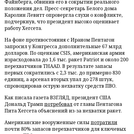
Файнберга, обвинив его в сокрытии реального
положения дел. Пресс-секретарь Белого дома
Каролин Левитт опровергла слухи о конфликте,
подчеркнув, что президент высоко оценивает
работу Хегсета.
На фоне противостояния с Ираном Пентагон
запросил у Конгресса дополнительные 67 млрд
долларов. По оценкам CSIS, американская армия
израсходовала до 1,6 тыс. ракет Patriot и около 200
перехватчиков THAAD. В результате запасы
первых сократились с 2,3 тыс. до примерно 830
единиц, а арсенал вторых упал до 278 штук,
спровоцировав острую нехватку средств ПВО.
Как писала газета ВЗГЛЯД, президент США
Дональд Трамп
потребовал
от главы Пентагона
Пита Хегсета объяснений из-за нехватки ракет.
Американские вооруженные силы
потратили
почти 80% запасов перехватчиков для ключевых