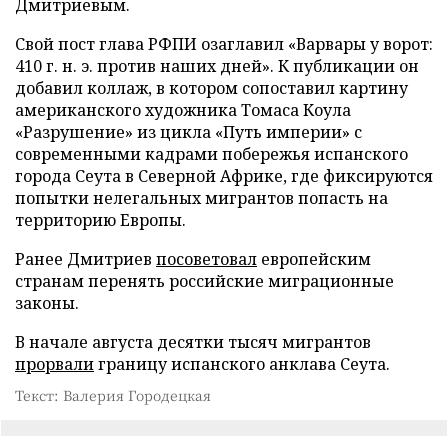
Дмитриевым.
Свой пост глава РФПИ озаглавил «Варвары у ворот:
410 г. н. э. против наших дней». К публикации он
добавил коллаж, в котором сопоставил картину
американского художника Томаса Коула
«Разрушение» из цикла «Путь империи» с
современными кадрами побережья испанского
города Сеута в Северной Африке, где фиксируются
попытки нелегальных мигрантов попасть на
территорию Европы.
Ранее Дмитриев
посоветовал
европейским
странам перенять российские миграционные
законы.
В начале августа десятки тысяч мигрантов
прорвали
границу испанского анклава Сеута.
Текст: Валерия Городецкая