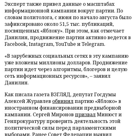
Эксперт также привел данные о масштабах
информационной кампании вокруг партии. По
словам политолога, с июня по начало августа было
зафиксировано около 51,5 тыс. публикаций,
посвященных «Яблоку». При этом, как отмечает
Данилин, продвижение партии активно ведется в
Facebook, Instagram, YouTube и Telegram.
«В зарубежных социальных сетях в эту кампанию
уже вложены миллионы долларов. Продвижение
партии идет через алгоритмы, блогеров и целую
сеть информационных ресурсов», – заявил
Данилин.
Как писала газета ВЗГЛЯД, депутат Госдумы
Алексей Журавлев
обвинил
партию «Яблоко» в
иностранном финансировании предвыборной
кампании. Сергей Миронов
призвал
Минюст и
Генпрокуратуру проверить деятельность этой
политической силы перед парламентскими
выборами. Ранее Совет Федерации
выявил