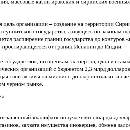
ния, массовые казни иракских и сирийских военных,
.
 цель организации – создание на территории Сирии
о суннитского государства, живущего по законам ша
ается расширение границ государства до контуров «
, простирающегося от границ Испании до Индии.
 государство», по оценкам экспертов, одна из сам
ических организаций с бюджетом 2,3 млрд долларов
ая свои активы на миллион долларов только за сче
ом черном рынке.
КА
зглашенный «халифат» получает миллиарды долларо
газинов, захвата имущества иноверцев, обмена зало