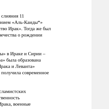
 слияния 11
лением «Аль-Каиды*»
тво Ирак». Тогда же был
вечества о рождении
ы» в Ираке и Сирии –
а» была образована
Ирака и Леванта»
и получила современное
исламистских
твенность
Ирака, военные