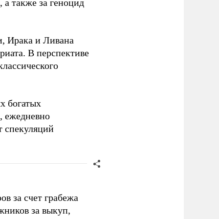
 а также за геноцид
, Ирака и Ливана
риата. В перспективе
классического
ых богатых
, ежедневно
т спекуляций
в за счет грабежа
жников за выкуп,