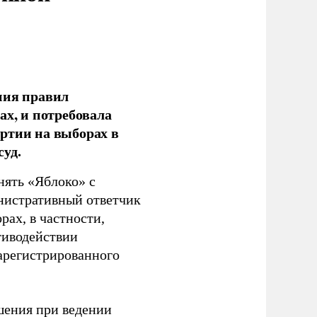
ния правил
ах, и потребовала
ртии на выборах в
уд.
нять «Яблоко» с
инистративный ответчик
ах, в частности,
тиводействии
зарегистрированного
шения при ведении