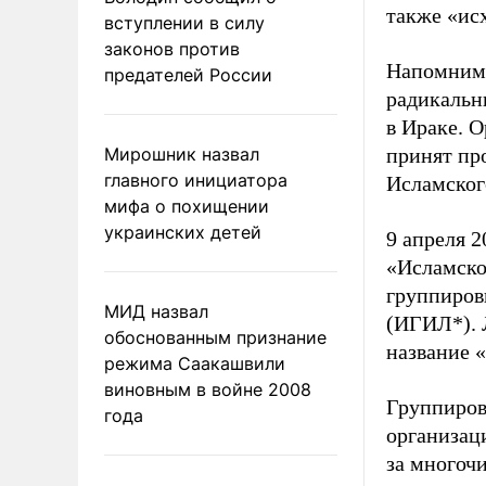
также «исх
вступлении в силу
законов против
Напомним
предателей России
радикальн
в Ираке. 
Мирошник назвал
принят пр
главного инициатора
Исламског
мифа о похищении
украинских детей
9 апреля 
«Исламско
группиров
МИД назвал
(ИГИЛ*). 
обоснованным признание
название 
режима Саакашвили
виновным в войне 2008
Группиров
года
организац
за многоч