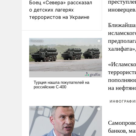
преступле
Боец «Севера» рассказал
иноверцев
о детских лагерях
террористов на Украине
Ближайшая
исламског
предполаг
халифата»
«Исламское
террорист
пополняющ
на нефтян
ИНФОГРАФИ
Самопрово
банков, ма