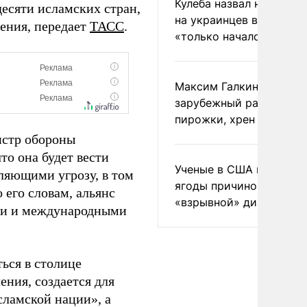
Кулеба назвал нападени
десяти исламских стран,
на украинцев в Польше
нения, передает
ТАСС
.
«только началом»
Максим Галкин добавил
зарубежный райдер
пирожки, хрен и морс
истр обороны
то она будет вести
Ученые в США назвали 
ляющими угрозу, в том
ягоды причиной
 его словам, альянс
«взрывной» диареи
ми и международными
ься в столице
ения, создается для
сламской нации», а