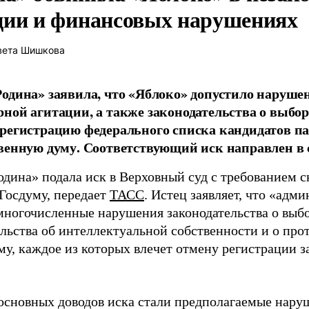
ции и финансовых нарушениях
вета Шишкова
одина» заявила, что «Яблоко» допустило наруше
ной агитации, а также законодательства о выбор
регистрацию федерального списка кандидатов па
венную думу. Соответствующий иск направлен в с
одина» подала иск в Верховный суд с требованием с
 Госдуму, передает
ТАСС
. Истец заявляет, что «адм
многочисленные нарушения законодательства о выбор
ельства об интеллектуальной собственности и о про
му, каждое из которых влечет отмену регистрации 
основных доводов иска стали предполагаемые нару