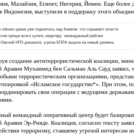
ия, Малайзия, Египет, Нигерия, Йемен. Еще более 
ле Индонезия, выступили в поддержку этого объеди
уя создание антитеррористической коалиции, мин
й Аравии Мухаммед бен Сальман Аль Сауд заявил, ч
любыми террористическим организациями, представ
уппировкой «Исламское государство*». При этом, по
оординировать свои операции с ведущими держава
иями.
ный командный оперативный центр будет базироват
 Аравии Эр-Рияде. Коалиция, согласно тексту заявл
ействия терроризму, ставшему угрозой интересам и