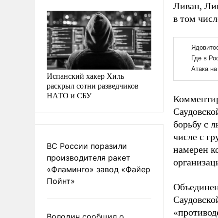
Ливан, Лив
в том чис
Испанский хакер Хиль
раскрыл сотни разведчиков
НАТО и СБУ
Комментир
Саудовско
борьбу с 
числе с гр
ВС России поразили
намерен к
производителя ракет
организац
«Фламинго» завод «Файер
Пойнт»
Объединен
Саудовской
«противод
Володин сообщил о