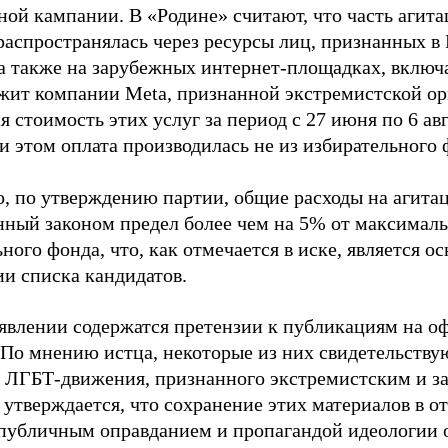
ной кампании. В «Родине» считают, что часть агит
распространялась через ресурсы лиц, признанных 
 а также на зарубежных интернет-площадках, включа
жит компании Meta, признанной экстремистской ор
 стоимость этих услуг за период с 27 июня по 6 ав
и этом оплата производилась не из избирательного 
о, по утверждению партии, общие расходы на агит
нный законом предел более чем на 5% от максималь
ного фонда, что, как отмечается в иске, является 
ии списка кандидатов.
аявлении содержатся претензии к публикациям на о
 По мнению истца, некоторые из них свидетельству
 ЛГБТ-движения, признанного экстремистским и з
 утверждается, что сохранение этих материалов в о
«публичным оправданием и пропагандой идеологии 