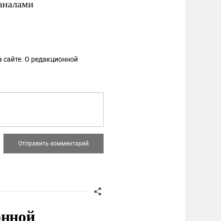
каналами
 сайте. О редакционной
онной