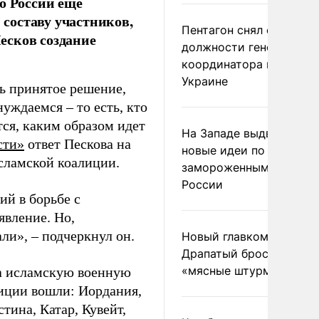
о России еще
 составу участников,
Пентагон снял с
есков создание
должности генерала-
координатора помощи
Украине
ть принятое решение,
уждаемся – то есть, кто
ся, каким образом идет
На Западе выдвинули
сти»
ответ Пескова на
новые идеи по
исламской коалиции.
замороженным актива
России
ий в борьбе с
явление. Но,
ли», – подчеркнул он.
Новый главком ВСУ
Драпатый бросил солда
«мясные штурмы»
ла исламскую военную
лиции вошли: Иордания,
тина, Катар, Кувейт,