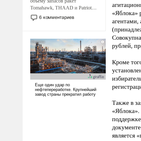
объему запасов ракет
агитацион
Tomahawk, THAAD и Patriot
«Яблока» 
США потребуется более трех
6 комментариев
агентами,
лет. Даже небольшая война с
Ираном опустошила
(принадле
американские арсеналы.
Совокупная
Сложившаяся ситуация
рублей, пр
означает многолетний период
уязвимости США, например,
Кроме тог
перед Китаем.
установле
избиратель
регистрац
Также в з
«Яблока».
поддержке
документе
является 