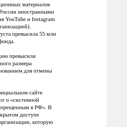
ационных материалов
в России иностранными
я YouTube и Instagram
ганизацией).
густа превысила 55 млн
фонда.
ацию превысили
ного размера
основанием для отмены
фициальном сайте
ют о «системной
апрещенным в РФ». В
ткрытом доступе
организации, которую