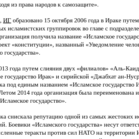
одя из права народов к самозащите».
,
ИГ
образовано 15 октября 2006 года в Ираке путем
ых исламистских группировок во главе с подразде
Организация получила название «Исламское государс
оект «конституции», названный «Уведомление чело
о государства».
2013 года путем слияния двух «филиалов» «Аль-Каид
е государство Ирак» и сирийской «Джабхат ан-Нуср
ка под единым названием «Исламское государство 
Летом 2014 года организация была переименована 
«Исламское государство».
ка снискала репутацию одной из самых жестоких 
ий. Боевики «Исламского государства» несут ответс
исленные теракты против сил НАТО на территории 