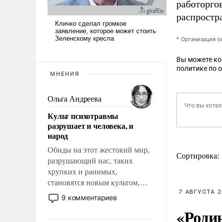
работорго
распростр
* Организация (
Вы можете к
политике по 
МНЕНИЯ
Ольга Андреева
Культ психотравмы
разрушает и человека, и
народ
Обиды на этот жестокий мир,
Сортировка:
разрушающий нас, таких
хрупких и ранимых,
становятся новым культом,
7 АВГУСТА 2
постепенно вытесняя и
9 комментариев
отменяя традиционное
«Роди
требование к человеку – быть