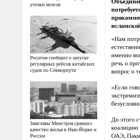
Объединен
утечки мозгов
потребует
прокоммен
исламской
«Нам потр
естественн
именно во
Росатом сообщил о запуске
речь о пр
регулярных рейсов китайских
судов по Севморпути
вопрос о т
«Если гово
экстремиз
безусловно
До этого 
Замглавы Минстроя сравнил
коалицию 
качество жилья в Нью-Йорке и
России
ОАЭ, Пакис