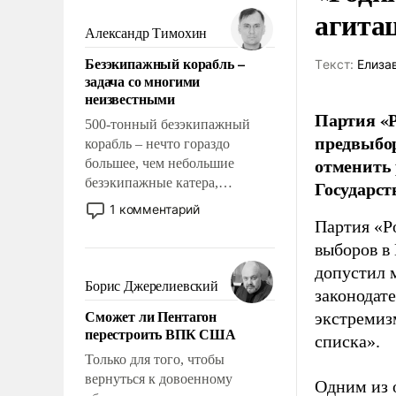
мужественным и твердым под
агита
ударами судьбы, брать на себя
Александр Тимохин
ответственность, помогать
Безэкипажный корабль –
Tекст:
Елиза
слабым, идти вперед и
задача со многими
адаптироваться.
неизвестными
Партия «Р
500-тонный безэкипажный
предвыбор
корабль – нечто гораздо
отменить 
большее, чем небольшие
безэкипажные катера,
Государст
применение которых уже
1 комментарий
стало обыденностью. Задача по
Партия «Р
созданию такого корабля очень
выборов в
сложна и амбициозна. Однако
допустил 
и ее реализация радикально
Борис Джерелиевский
законодат
поднимет наши боевые
Сможет ли Пентагон
экстремиз
возможности.
перестроить ВПК США
списка».
Только для того, чтобы
вернуться к довоенному
Одним из 