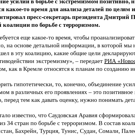
ие усилий в борьбе с экстремизмом позитивно, н
ся какое-то время для анализа деталей по целям и
тировал пресс-секретарь президента Дмитрий П
 коалиции по борьбе с терроризмом.
ебуется еще какое-то время, чтобы проанализирова
о, на основе детальной информации, в которой мы н
шел в эту коалицию, какие общие цели декларируют
отиводействии экстремизму», – передает
РИА «Ново
ом, как в Кремле относятся к планам по созданию 
рить гипотетически, то, конечно, объединение усил
мом в различных его проявлениях – это позитивное 
, перед тем как давать оценку, нужно понимать дета
стало известно, что Саудовская Аравия сформирова
из 34 стран по борьбе с терроризмом. В состав коа
тан, Бахрейн, Турция, Тунис, Судан, Сомали, Палес