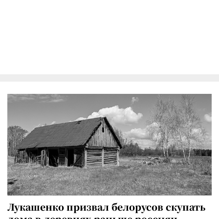
Лукашенко призвал белорусов скупать
дома в деревнях раньше россиян